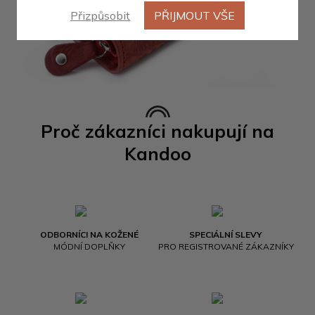
Přizpůsobit
PŘIJMOUT VŠE
Proč zákazníci nakupují na
Kandoo
ODBORNÍCI NA KOŽENÉ
SPECIÁLNÍ SLEVY
MÓDNÍ DOPLŇKY
PRO REGISTROVANÉ ZÁKAZNÍKY