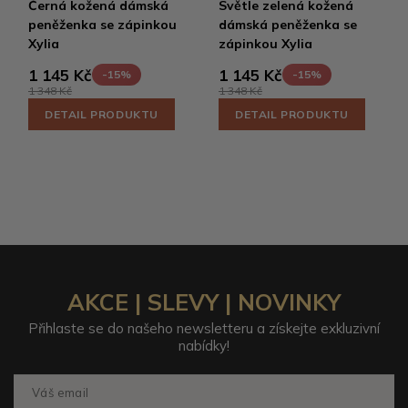
Černá kožená dámská
Světle zelená kožená
peněženka se zápinkou
dámská peněženka se
Xylia
zápinkou Xylia
1 145 Kč
1 145 Kč
-15%
-15%
1 348 Kč
1 348 Kč
DETAIL PRODUKTU
DETAIL PRODUKTU
AKCE | SLEVY | NOVINKY
Přihlaste se do našeho newsletteru a získejte exkluzivní
nabídky!