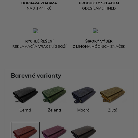
DOPRAVA ZDARMA
PRODUKTY SKLADEM
NAD 1 444 KČ
ODESÍLÁME IHNED
RYCHLÉ ŘEŠENÍ
ŠIROKÝ VÝBĚR
REKLAMACÍ A VRÁCENÍ ZBOŽÍ
Z MNOHA MÓDNÍCH ZNAČEK
Barevné varianty
Černá
Zelená
Modrá
Žlutá