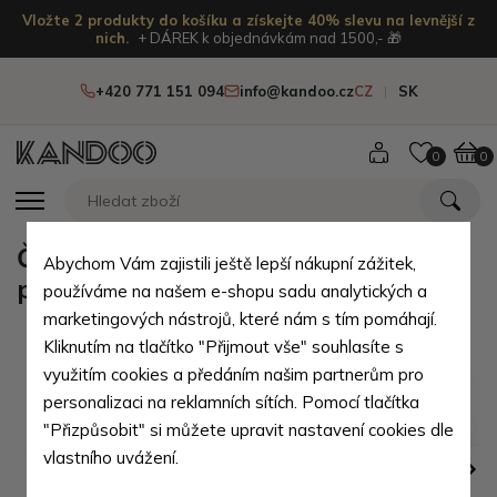
Vložte 2 produkty do košíku a získejte 40% slevu na levnější z
nich.
+ DÁREK k objednávkám nad 1500,- 🎁
+420 771 151 094
info@kandoo.cz
CZ
SK
0
0
Červená dámská střední kožená
Abychom Vám zajistili ještě lepší nákupní zážitek,
peněženka s klopnou Aspasia
používáme na našem e-shopu sadu analytických a
marketingových nástrojů, které nám s tím pomáhají.
Kliknutím na tlačítko "Přijmout vše" souhlasíte s
využitím cookies a předáním našim partnerům pro
personalizaci na reklamních sítích. Pomocí tlačítka
"Přizpůsobit" si můžete upravit nastavení cookies dle
vlastního uvážení.