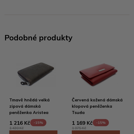
Podobné produkty
Tmavě hnědá velká
Červená kožená dámská
zipová dámská
klopová peněženka
peněženka Aristea
Tsuda
1 216 Kč
1 169 Kč
-15%
-15%
1 430 Kč
1 375 Kč