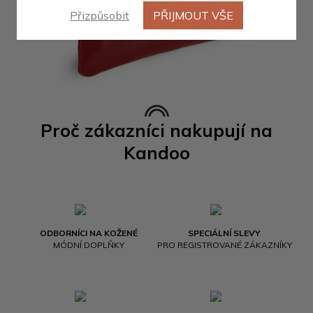
Přizpůsobit
PŘIJMOUT VŠE
Proč zákazníci nakupují na
Kandoo
ODBORNÍCI NA KOŽENÉ
SPECIÁLNÍ SLEVY
MÓDNÍ DOPLŇKY
PRO REGISTROVANÉ ZÁKAZNÍKY