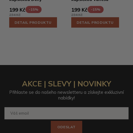
199 Kč
199 Kč
-15%
-15%
234 Kč
234 Kč
DETAIL PRODUKTU
DETAIL PRODUKTU
AKCE | SLEVY | NOVINKY
Přihlaste se do našeho newsletteru a získejte exkluzivní
nabídky!
ODESLAT