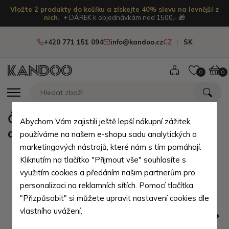
Vložte 2 produkty do košíku a získejte 40% slevu na levnější z
nich.
+ DÁREK k objednávkám nad 1500,- 🎁
+420 771 151 094
info@kandoo.cz
CZ
SK
0
0
Červená kožená klíčenka se zipem
Abychom Vám zajistili ještě lepší nákupní zážitek,
a klopovou kapsou Vanesa
používáme na našem e-shopu sadu analytických a
marketingových nástrojů, které nám s tím pomáhají.
Kliknutím na tlačítko "Přijmout vše" souhlasíte s
využitím cookies a předáním našim partnerům pro
personalizaci na reklamních sítích. Pomocí tlačítka
"Přizpůsobit" si můžete upravit nastavení cookies dle
vlastního uvážení.