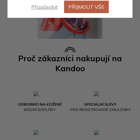
Přizpůsobit
PŘIJMOUT VŠE
Proč zákazníci nakupují na
Kandoo
ODBORNÍCI NA KOŽENÉ
SPECIÁLNÍ SLEVY
MÓDNÍ DOPLŇKY
PRO REGISTROVANÉ ZÁKAZNÍKY