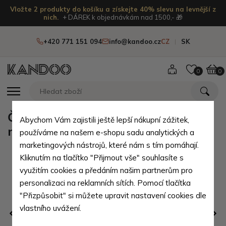
Vložte 2 produkty do košíku a získejte 40% slevu na levnější z
nich.
+ DÁREK k objednávkám nad 1500,- 🎁
+420 771 151 094
info@kandoo.cz
CZ
SK
0
0
Červenobéžový dámský šátek s
Abychom Vám zajistili ještě lepší nákupní zážitek,
mandalami Darine
používáme na našem e-shopu sadu analytických a
marketingových nástrojů, které nám s tím pomáhají.
Kliknutím na tlačítko "Přijmout vše" souhlasíte s
využitím cookies a předáním našim partnerům pro
personalizaci na reklamních sítích. Pomocí tlačítka
"Přizpůsobit" si můžete upravit nastavení cookies dle
vlastního uvážení.