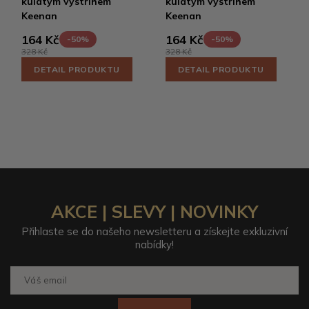
kulatým výstřihem
kulatým výstřihem
Keenan
Keenan
164 Kč
164 Kč
-50%
-50%
328 Kč
328 Kč
DETAIL PRODUKTU
DETAIL PRODUKTU
AKCE | SLEVY | NOVINKY
Přihlaste se do našeho newsletteru a získejte exkluzivní
nabídky!