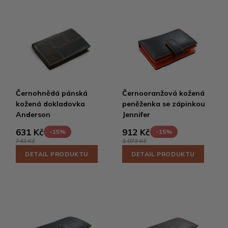
Černohnědá pánská
Černooranžová kožená
kožená dokladovka
peněženka se zápinkou
Anderson
Jennifer
631 Kč
912 Kč
-15%
-15%
743 Kč
1 073 Kč
DETAIL PRODUKTU
DETAIL PRODUKTU