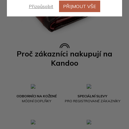
Přizpůsobit
PŘIJMOUT VŠE
Proč zákazníci nakupují na
Kandoo
ODBORNÍCI NA KOŽENÉ
SPECIÁLNÍ SLEVY
MÓDNÍ DOPLŇKY
PRO REGISTROVANÉ ZÁKAZNÍKY