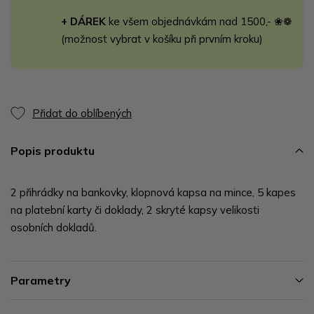
+ DÁREK
ke všem objednávkám nad 1500,- ❀❁
(možnost vybrat v košíku při prvním kroku)
Přidat do oblíbených
Popis produktu
2 přihrádky na bankovky, klopnová kapsa na mince, 5 kapes
na platební karty či doklady, 2 skryté kapsy velikosti
osobních dokladů.
Parametry