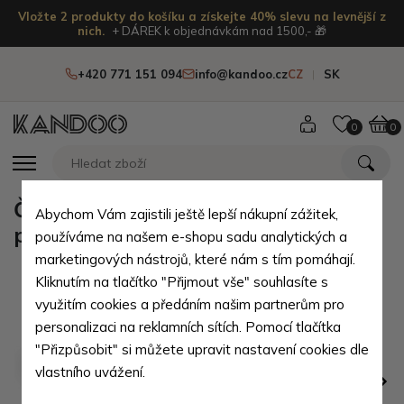
Vložte 2 produkty do košíku a získejte 40% slevu na levnější z
nich.
+ DÁREK k objednávkám nad 1500,- 🎁
+420 771 151 094
info@kandoo.cz
CZ
SK
0
0
Červenočerná pánská kožená
Abychom Vám zajistili ještě lepší nákupní zážitek,
peněženka Elof
používáme na našem e-shopu sadu analytických a
marketingových nástrojů, které nám s tím pomáhají.
Kliknutím na tlačítko "Přijmout vše" souhlasíte s
využitím cookies a předáním našim partnerům pro
personalizaci na reklamních sítích. Pomocí tlačítka
"Přizpůsobit" si můžete upravit nastavení cookies dle
vlastního uvážení.