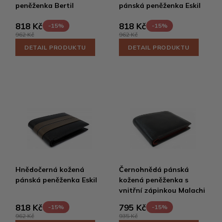
peněženka Bertil
pánská peněženka Eskil
818 Kč
818 Kč
-15%
-15%
962 Kč
962 Kč
DETAIL PRODUKTU
DETAIL PRODUKTU
Hnědočerná kožená
Černohnědá pánská
pánská peněženka Eskil
kožená peněženka s
vnitřní zápinkou Malachi
818 Kč
795 Kč
-15%
-15%
962 Kč
935 Kč