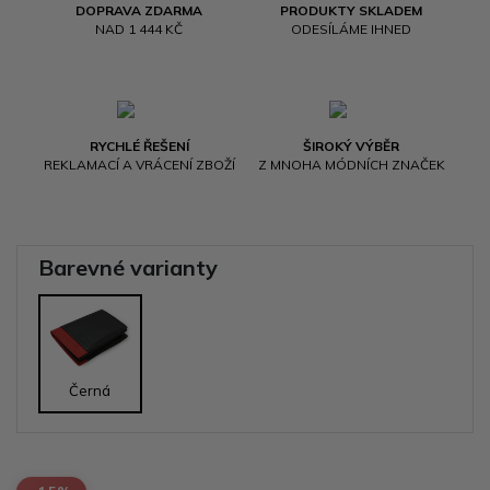
DOPRAVA ZDARMA
PRODUKTY SKLADEM
NAD 1 444 KČ
ODESÍLÁME IHNED
RYCHLÉ ŘEŠENÍ
ŠIROKÝ VÝBĚR
REKLAMACÍ A VRÁCENÍ ZBOŽÍ
Z MNOHA MÓDNÍCH ZNAČEK
Barevné varianty
Černá