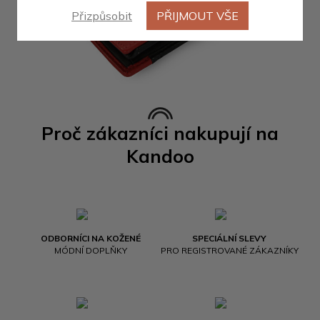
Přizpůsobit
PŘIJMOUT VŠE
Proč zákazníci nakupují na
Kandoo
ODBORNÍCI NA KOŽENÉ
SPECIÁLNÍ SLEVY
MÓDNÍ DOPLŇKY
PRO REGISTROVANÉ ZÁKAZNÍKY