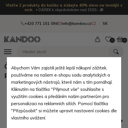
Vložte 2 produkty do košíku a získejte 40% slevu na levnější z
nich.
+ DÁREK k objednávkám nad 1500,- 🎁
+420 771 151 094
info@kandoo.cz
CZ
SK
0
0
Červenočerná pánská kožená
Abychom Vám zajistili ještě lepší nákupní zážitek,
peněženka Lyric
používáme na našem e-shopu sadu analytických a
marketingových nástrojů, které nám s tím pomáhají.
Kliknutím na tlačítko "Přijmout vše" souhlasíte s
využitím cookies a předáním našim partnerům pro
personalizaci na reklamních sítích. Pomocí tlačítka
"Přizpůsobit" si můžete upravit nastavení cookies dle
vlastního uvážení.