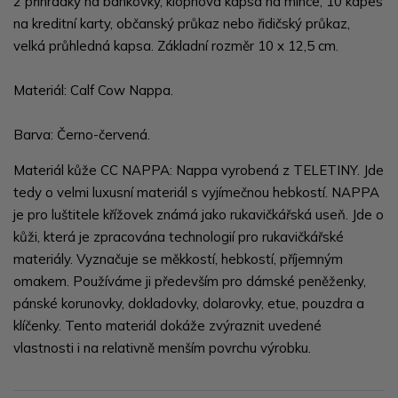
2 přihrádky na bankovky, klopnová kapsa na mince, 10 kapes
na kreditní karty, občanský průkaz nebo řidičský průkaz,
velká průhledná kapsa. Základní rozměr 10 x 12,5 cm.
Materiál: Calf Cow Nappa.
Barva: Černo-červená.
Materiál kůže CC NAPPA: Nappa vyrobená z TELETINY. Jde
tedy o velmi luxusní materiál s vyjímečnou hebkostí. NAPPA
je pro luštitele křížovek známá jako rukavičkářská useň. Jde o
kůži, která je zpracována technologií pro rukavičkářské
materiály. Vyznačuje se měkkostí, hebkostí, příjemným
omakem. Používáme ji především pro dámské peněženky,
pánské korunovky, dokladovky, dolarovky, etue, pouzdra a
klíčenky. Tento materiál dokáže zvýraznit uvedené
vlastnosti i na relativně menším povrchu výrobku.