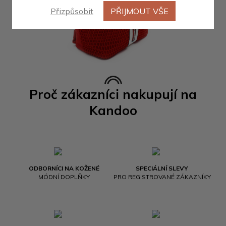
Přizpůsobit
PŘIJMOUT VŠE
Proč zákazníci nakupují na
Kandoo
ODBORNÍCI NA KOŽENÉ
SPECIÁLNÍ SLEVY
MÓDNÍ DOPLŇKY
PRO REGISTROVANÉ ZÁKAZNÍKY