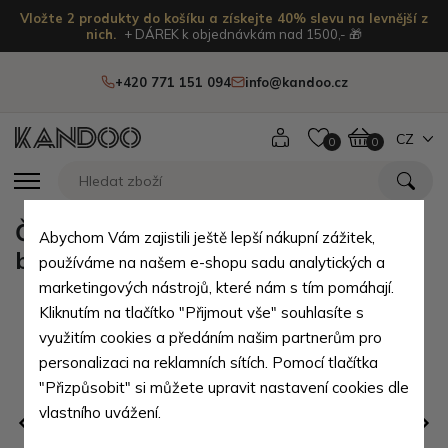
Vložte 2 produkty do košíku a získejte 40% slevu na levnější z
nich.
+ DÁREK k objednávkám nad 1500,- 🎁
+420 771 151 094
info@kandoo.cz
CZ
0
0
Červený moderní zipový dámský
Abychom Vám zajistili ještě lepší nákupní zážitek,
batoh Kilie
používáme na našem e-shopu sadu analytických a
marketingových nástrojů, které nám s tím pomáhají.
Kliknutím na tlačítko "Přijmout vše" souhlasíte s
využitím cookies a předáním našim partnerům pro
personalizaci na reklamních sítích. Pomocí tlačítka
"Přizpůsobit" si můžete upravit nastavení cookies dle
vlastního uvážení.