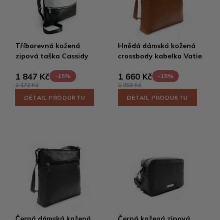
Tříbarevná kožená
Hnědá dámská kožená
zipová taška Cassidy
crossbody kabelka Vatie
1 847 Kč
1 660 Kč
-15%
-15%
2 172 Kč
1 953 Kč
DETAIL PRODUKTU
DETAIL PRODUKTU
Černá dámská kožená
Černá kožená zipová