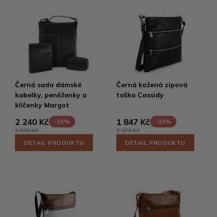
Černá sada dámské
Černá kožená zipová
kabelky, peněženky a
taška Cassidy
klíčenky Margot
2 240 Kč
1 847 Kč
-15%
-15%
2 636 Kč
2 172 Kč
DETAIL PRODUKTU
DETAIL PRODUKTU