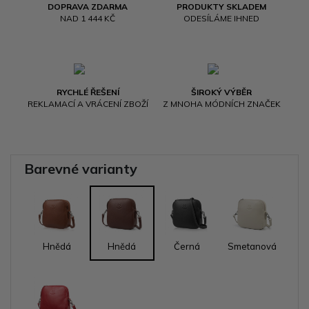
DOPRAVA ZDARMA
PRODUKTY SKLADEM
NAD 1 444 KČ
ODESÍLÁME IHNED
RYCHLÉ ŘEŠENÍ
ŠIROKÝ VÝBĚR
REKLAMACÍ A VRÁCENÍ ZBOŽÍ
Z MNOHA MÓDNÍCH ZNAČEK
Barevné varianty
Hnědá
Hnědá
Černá
Smetanová