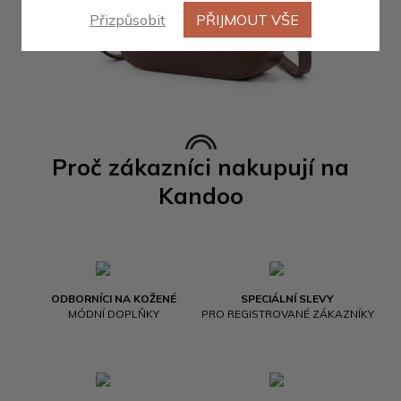
Přizpůsobit
PŘIJMOUT VŠE
Proč zákazníci nakupují na
Kandoo
ODBORNÍCI NA KOŽENÉ
SPECIÁLNÍ SLEVY
MÓDNÍ DOPLŇKY
PRO REGISTROVANÉ ZÁKAZNÍKY