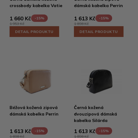
crossbody kabelka Vatie
dámská kabelka Perrin
1 660 Kč
1 613 Kč
-15%
-15%
1 953 Kč
1 898 Kč
DETAIL PRODUKTU
DETAIL PRODUKTU
Béžová kožená zipová
Černá kožená
dámská kabelka Perrin
dvouzipová dámská
kabelka Silárda
1 613 Kč
1 613 Kč
-15%
-15%
1 898 Kč
1 898 Kč