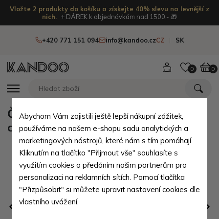
Vložte 2 produkty do košíku a získejte 40% slevu na levnější z
nich.
+ DÁREK k objednávkám nad 1500,- 🎁
+420 771 151 094
info@kandoo.cz
CZ
SK
0
0
Čokoládově hnědá dámská kožená
Abychom Vám zajistili ještě lepší nákupní zážitek,
crossbody kabelka Ansie
používáme na našem e-shopu sadu analytických a
marketingových nástrojů, které nám s tím pomáhají.
Kliknutím na tlačítko "Přijmout vše" souhlasíte s
využitím cookies a předáním našim partnerům pro
personalizaci na reklamních sítích. Pomocí tlačítka
"Přizpůsobit" si můžete upravit nastavení cookies dle
vlastního uvážení.