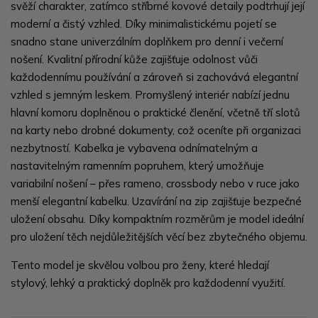
svěží charakter, zatímco stříbrné kovové detaily podtrhují její
moderní a čistý vzhled. Díky minimalistickému pojetí se
snadno stane univerzálním doplňkem pro denní i večerní
nošení. Kvalitní přírodní kůže zajišťuje odolnost vůči
každodennímu používání a zároveň si zachovává elegantní
vzhled s jemným leskem. Promyšlený interiér nabízí jednu
hlavní komoru doplněnou o praktické členění, včetně tří slotů
na karty nebo drobné dokumenty, což oceníte při organizaci
nezbytností. Kabelka je vybavena odnímatelným a
nastavitelným ramenním popruhem, který umožňuje
variabilní nošení – přes rameno, crossbody nebo v ruce jako
menší elegantní kabelku. Uzavírání na zip zajišťuje bezpečné
uložení obsahu. Díky kompaktním rozměrům je model ideální
pro uložení těch nejdůležitějších věcí bez zbytečného objemu.
Tento model je skvělou volbou pro ženy, které hledají
stylový, lehký a praktický doplněk pro každodenní využití.