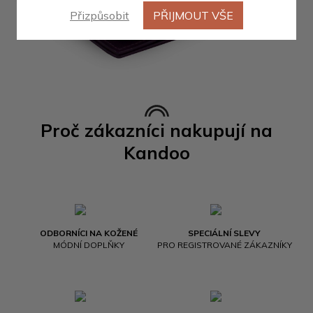
Přizpůsobit
PŘIJMOUT VŠE
Proč zákazníci nakupují na
Kandoo
ODBORNÍCI NA KOŽENÉ
SPECIÁLNÍ SLEVY
MÓDNÍ DOPLŇKY
PRO REGISTROVANÉ ZÁKAZNÍKY