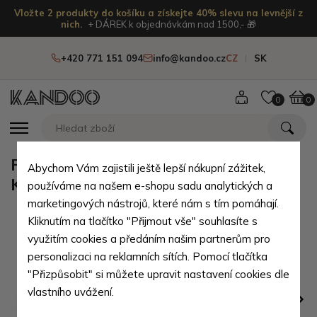
Vložte 2 produkty do košíku a získejte 40% slevu na levnější z
nich.
+ DÁREK k objednávkám nad 1500,- 🎁
+420 771 151 094
info@kandoo.cz
CZ
SK
0
0
Fialová dámská kožená peněženka
Abychom Vám zajistili ještě lepší nákupní zážitek,
Kendall
používáme na našem e-shopu sadu analytických a
marketingových nástrojů, které nám s tím pomáhají.
Kliknutím na tlačítko "Přijmout vše" souhlasíte s
využitím cookies a předáním našim partnerům pro
personalizaci na reklamních sítích. Pomocí tlačítka
"Přizpůsobit" si můžete upravit nastavení cookies dle
vlastního uvážení.