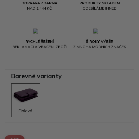
DOPRAVA ZDARMA
PRODUKTY SKLADEM
NAD 1 444 KČ
ODESÍLÁME IHNED
RYCHLÉ ŘEŠENÍ
ŠIROKÝ VÝBĚR
REKLAMACÍ A VRÁCENÍ ZBOŽÍ
Z MNOHA MÓDNÍCH ZNAČEK
Barevné varianty
Fialová