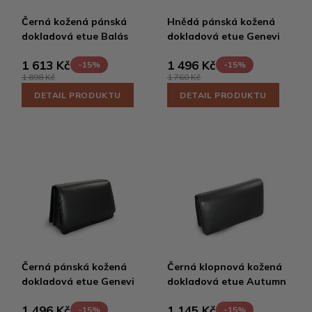
Černá kožená pánská
Hnědá pánská kožená
dokladová etue Balás
dokladová etue Genevi
1 613 Kč
1 496 Kč
-15%
-15%
1 898 Kč
1 760 Kč
DETAIL PRODUKTU
DETAIL PRODUKTU
Černá pánská kožená
Černá klopnová kožená
dokladová etue Genevi
dokladová etue Autumn
1 496 Kč
1 145 Kč
-15%
-15%