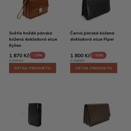
Světle hnědá pánská
Černá pánská kožená
kožená dokladová etue
dokladová etue Piper
Kylien
1 870 Kč
1 800 Kč
-15%
-15%
2 200 Kč
2 118 Kč
DETAIL PRODUKTU
DETAIL PRODUKTU