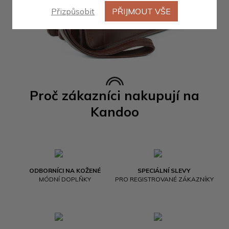
Přizpůsobit
PŘIJMOUT VŠE
Proč zákazníci nakupují na
Kandoo
ODBORNÍCI NA KOŽENÉ
SPECIÁLNÍ SLEVY
MÓDNÍ DOPLŇKY
PRO REGISTROVANÉ ZÁKAZNÍKY