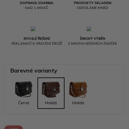
DOPRAVA ZDARMA
PRODUKTY SKLADEM
NAD 1 444 KČ
ODESÍLÁME IHNED
RYCHLÉ ŘEŠENÍ
ŠIROKÝ VÝBĚR
REKLAMACÍ A VRÁCENÍ ZBOŽÍ
Z MNOHA MÓDNÍCH ZNAČEK
Barevné varianty
Černá
Hnědá
Hnědá