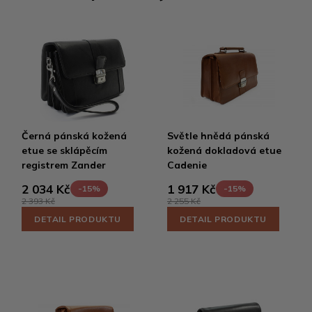
Černá pánská kožená
Světle hnědá pánská
etue se sklápěcím
kožená dokladová etue
registrem Zander
Cadenie
2 034 Kč
1 917 Kč
-15%
-15%
2 393 Kč
2 255 Kč
DETAIL PRODUKTU
DETAIL PRODUKTU