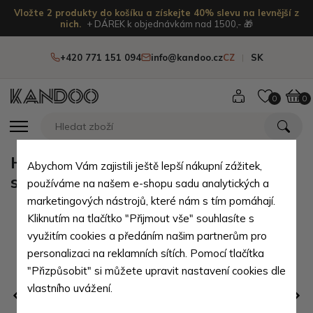
Vložte 2 produkty do košíku a získejte 40% slevu na levnější z
nich.
+ DÁREK k objednávkám nad 1500,- 🎁
+420 771 151 094
info@kandoo.cz
CZ
SK
0
0
Hnědá pánská kožená etue se
Abychom Vám zajistili ještě lepší nákupní zážitek,
sklápěcím registrem Zander
používáme na našem e-shopu sadu analytických a
marketingových nástrojů, které nám s tím pomáhají.
Kliknutím na tlačítko "Přijmout vše" souhlasíte s
využitím cookies a předáním našim partnerům pro
personalizaci na reklamních sítích. Pomocí tlačítka
"Přizpůsobit" si můžete upravit nastavení cookies dle
vlastního uvážení.