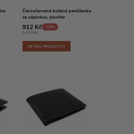
nka
Černočervená kožená peněženka
se zápinkou Jennifer
912 Kč
-15%
1 073 Kč
DETAIL PRODUKTU