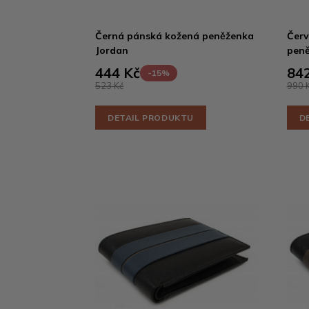
Černá pánská kožená peněženka
Červ
Jordan
peně
444 Kč
842
-15%
523 Kč
990 
DETAIL PRODUKTU
D