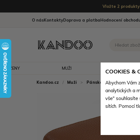
Vložte 2 produkty 
O nás
Kontakty
Doprava a platba
Hodnocení obchod
ŽENY
MUŽI
CESTOVÁNÍ
COOKIES &
Kandoo.cz
Muži
>
Pánské peněženky
Abychom Vám zaj
>
P
analytických a m
vše" souhlasíte
sítích. Pomocí t