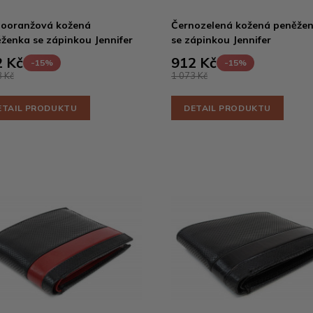
ooranžová kožená
Černozelená kožená peněže
ženka se zápinkou Jennifer
se zápinkou Jennifer
 Kč
912 Kč
-15%
-15%
 Kč
1 073 Kč
ETAIL PRODUKTU
DETAIL PRODUKTU