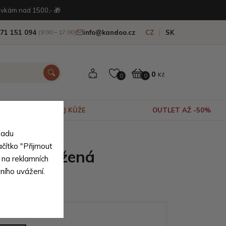
vkám nad 1500,- 🎁
71 151 094
info@kandoo.cz
CZ
SK
(9:00 – 17:00)
0
Kč
0
0
VÝPRODEJ KŮŽE
OUTLET AŽ -50%
sadu
ní pravé kůže
ačítko "Přijmout
nská kožená
 na reklamních
tního uvážení.
 Bertil
ianty