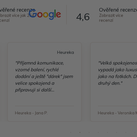
věřené recenze
Ověřené recenz
4,6
brazit více jak 264
Zobrazit více
cenzí
recenzí
Heureka
"Příjemná komunikace,
"Velká spokojenos
vzorné balení, rychlé
vypadá jako luxusn
dodání a ještě "dárek" jsem
jako na fotkách. D
velice spokojená a
druhý den."
připravuji si další
objednávku"
Heureka - Jana P.
Heureka - Veronika 