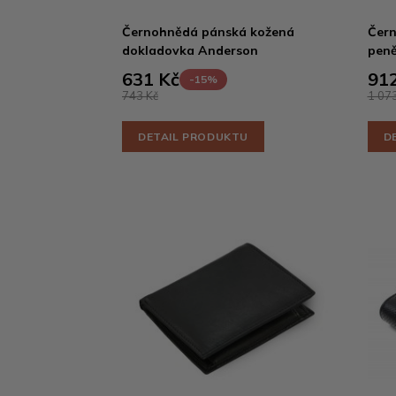
Černohnědá pánská kožená
Čern
dokladovka Anderson
peně
631 Kč
912
-15%
743 Kč
1 073
DETAIL PRODUKTU
D