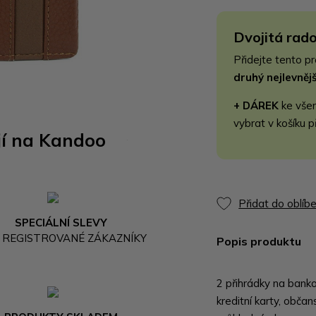
Dvojitá rado
Přidejte tento p
druhý nejlevně
+ DÁREK
ke vše
vybrat v košíku p
jí na Kandoo
Přidat do oblíb
SPECIÁLNÍ SLEVY
 REGISTROVANÉ ZÁKAZNÍKY
Popis produktu
2 přihrádky na bank
kreditní karty, občan