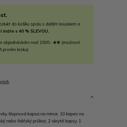
st.
rodukt do košíku spolu s dalším kouskem a
jší máte s 40 % SLEVOU.
m objednávkám nad 1500,- ❀❁ (možnost
ři prvním kroku)
ených
ovky, klopnová kapsa na mince, 10 kapes na
ský nebo řidičský průkaz, 2 skryté kapsy, 1