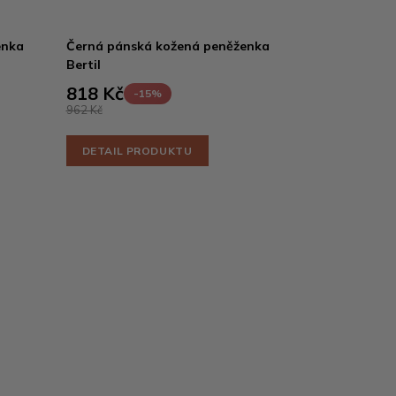
enka
Černá pánská kožená peněženka
Bertil
818 Kč
-15%
962 Kč
DETAIL PRODUKTU