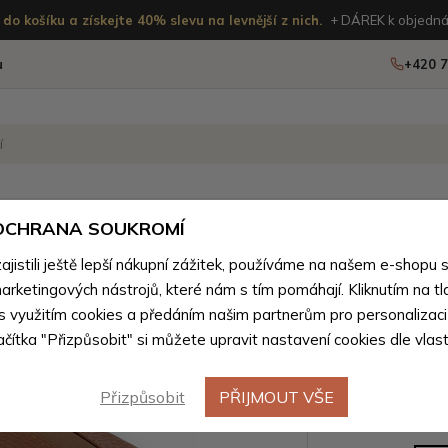
do košíku a získejte 40% slevu na levnější z nich.
+ DÁREK k objedná
u
+420 7
OSTATNÍ
NOVINKY
 OCHRANA SOUKROMÍ
istili ještě lepší nákupní zážitek, používáme na našem e-shopu 
ánské peněženky podle materiálu
>
Pánské peněženky z přírod
arketingových nástrojů, které nám s tím pomáhají. Kliknutím na tl
Hnědá pá
 s využitím cookies a předáním našim partnerům pro personalizaci
lačítka "Přizpůsobit" si můžete upravit nastavení cookies dle vlas
peněženka
Přizpůsobit
PŘIJMOUT VŠE
Barevné var