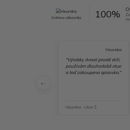
O
100%
Zo
Ověřeno zákazníky
re
Heureka
Heureka
é vyřízení
"Výrobky Arwel prostě drží,
ávky, zboží přišlo
používám dlouhodobě etue
 v pořádku"
a teď zakoupena spisovka."
 - Jana, Havířov
Heureka - Libor Ž.