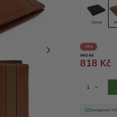
Černá
H
-15%
962 Kč
818 Kč
1
Dostupnost:
Sk