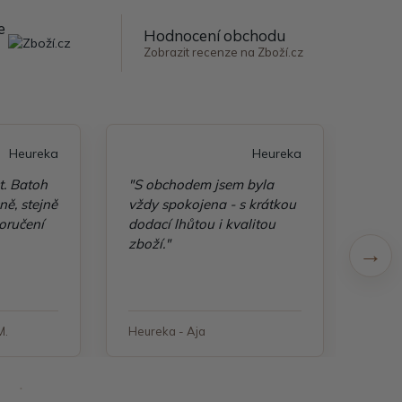
e
Hodnocení obchodu
Zobrazit recenze na Zboží.cz
Heureka
Heureka
t. Batoh
"S obchodem jsem byla
"Taš
ě, stejně
vždy spokojena - s krátkou
kvali
oručení
dodací lhůtou i kvalitou
zboží."
M.
Heureka - Aja
Heure