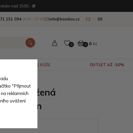
vkám nad 1500,- 🎁
71 151 094
info@kandoo.cz
CZ
SK
(9:00 – 17:00)
0
Kč
0
0
VÝPRODEJ KŮŽE
OUTLET AŽ -50%
sadu
írodní pravé kůže
ačítko "Přijmout
nská kožená
 na reklamních
tního uvážení.
a Martien
ianty