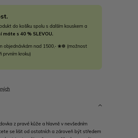
st.
rodukt do košíku spolu s dalším kouskem a
jší máte s 40 % SLEVOU.
m objednávkám nad 1500,- ❀❁ (možnost
ři prvním kroku)
ených
dovka z pravé kůže a hlavně v nevšedním
ete se lišit od ostatních a zároveň být středem