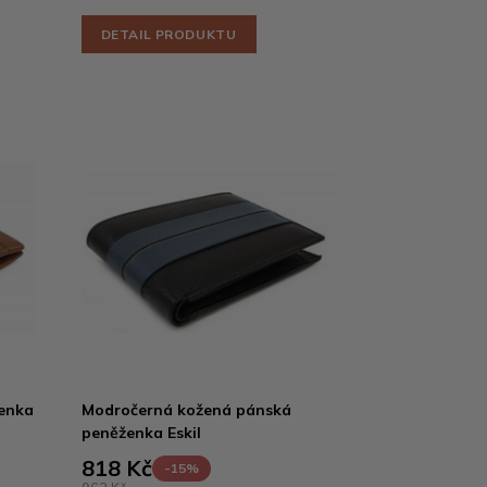
DETAIL PRODUKTU
enka
Modročerná kožená pánská
peněženka Eskil
818 Kč
-15%