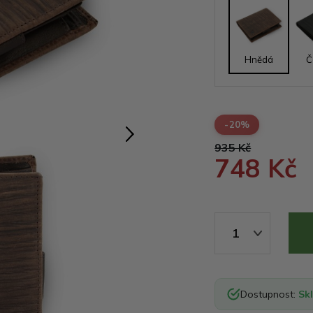
Hnědá
Č
-20%
935 Kč
748 Kč
1
Dostupnost:
Sk