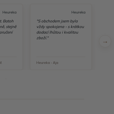
Heureka
Heureka
t. Batoh
"S obchodem jsem byla
"Taš
ě, stejně
vždy spokojena - s krátkou
kvali
oručení
dodací lhůtou i kvalitou
zboží."
M.
Heureka - Aja
Heure