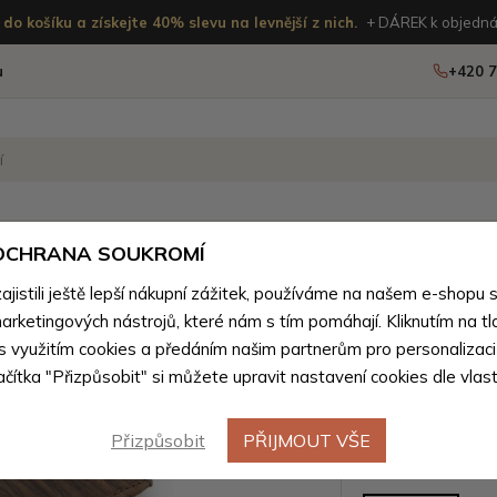
do košíku a získejte 40% slevu na levnější z nich.
+ DÁREK k objedná
u
+420 7
OSTATNÍ
NOVINKY
 OCHRANA SOUKROMÍ
istili ještě lepší nákupní zážitek, používáme na našem e-shopu 
boží z přírodní pravé kůže pro muže
>
Peněženky pro muže z př
arketingových nástrojů, které nám s tím pomáhají. Kliknutím na tl
Hnědá pá
 s využitím cookies a předáním našim partnerům pro personalizaci
Výprodej
lačítka "Přizpůsobit" si můžete upravit nastavení cookies dle vlas
peněženk
Přizpůsobit
PŘIJMOUT VŠE
Barevné var