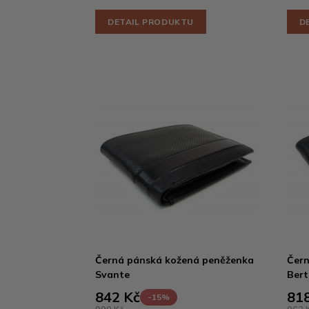
DETAIL PRODUKTU
D
Černá pánská kožená peněženka
Čern
Svante
Berti
842 Kč
818
-15%