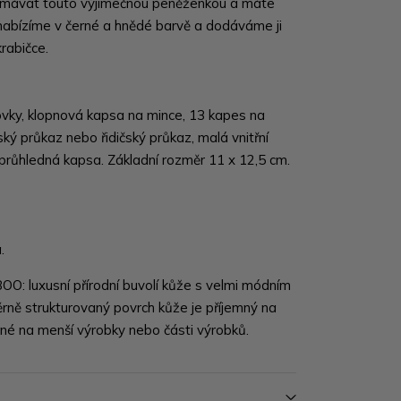
zamávat touto výjimečnou peněženkou a máte
abízíme v černé a hnědé barvě a dodáváme ji
rabičce.
ovky, klopnová kapsa na mince, 13 kapes na
ský průkaz nebo řidičský průkaz, malá vnitřní
 průhledná kapsa. Základní rozměr 11 x 12,5 cm.
.
O: luxusní přírodní buvolí kůže s velmi módním
ně strukturovaný povrch kůže je příjemný na
žné na menší výrobky nebo části výrobků.