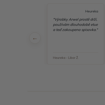
Heureka
Heureka
é vyřízení
"Výrobky Arwel prostě drží,
ávky, zboží přišlo
používám dlouhodobě etue
 v pořádku"
a teď zakoupena spisovka."
 - Jana, Havířov
Heureka - Libor Ž.