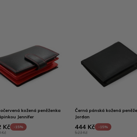
očervená kožená peněženka
Černá pánská kožená peněž
ápinkou Jennifer
Jordan
 Kč
444 Kč
-15%
-15%
 Kč
523 Kč