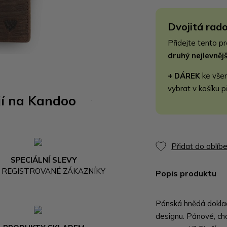
Dvojitá rado
Přidejte tento p
druhý nejlevně
+ DÁREK
ke vše
vybrat v košíku p
jí na Kandoo
Přidat do oblíb
SPECIÁLNÍ SLEVY
 REGISTROVANÉ ZÁKAZNÍKY
Popis produktu
Pánská hnědá dokla
designu. Pánové, chc