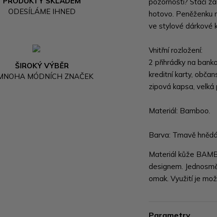
PRODUKTY SKLADEM
pozornosti? Stačí 
ODESÍLÁME IHNED
hotovo. Peněženku n
ve stylové dárkové k
Vnitřní rozložení:
2 přihrádky na bank
ŠIROKÝ VÝBĚR
kreditní karty, občan
 MNOHA MÓDNÍCH ZNAČEK
zipová kapsa, velká
Materiál: Bamboo.
Barva: Tmavě hnědá
Materiál kůže BAMBO
designem. Jednosměr
omak. Využití je mo
Parametry