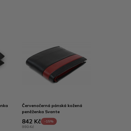
enka
Červenočerná pánská kožená
peněženka Svante
842 Kč
-15%
990 Kč