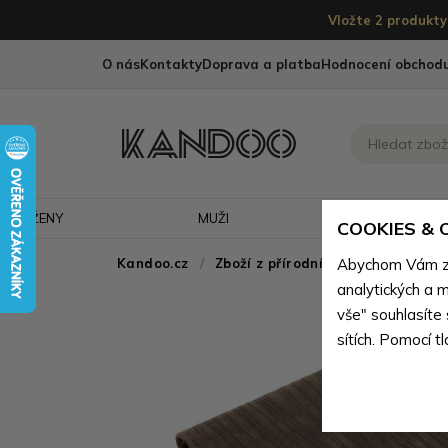
Vložte 2 produkty 
O nás
Kontakty
Doprava a platba
Hodnocení obchod
ŽENY
MUŽI
CESTOVÁNÍ
COOKIES &
Kandoo.cz
Zboží z přírodní pravé kůže
Abychom Vám zaj
>
Z
analytických a m
vše" souhlasíte
sítích. Pomocí t