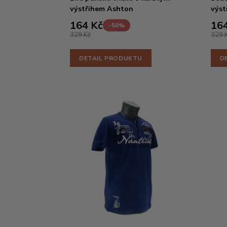
výstřihem Ashton
výst
164 Kč
164
-50%
329 Kč
329 
DETAIL PRODUKTU
D