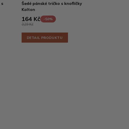
 s
Šedé pánské tričko s knoflíčky
Kolton
164 Kč
-50%
329 Kč
DETAIL PRODUKTU