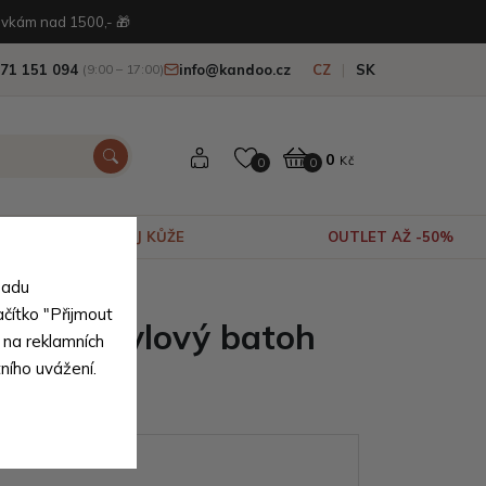
vkám nad 1500,- 🎁
71 151 094
info@kandoo.cz
CZ
SK
(9:00 – 17:00)
0
Kč
0
0
VÝPRODEJ KŮŽE
OUTLET AŽ -50%
sadu
ačítko "Přijmout
mský stylový batoh
 na reklamních
tního uvážení.
ianty