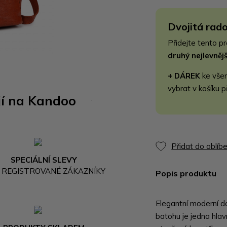
Dvojitá rado
Přidejte tento p
druhý nejlevně
+ DÁREK
ke vše
vybrat v košíku p
jí na Kandoo
Přidat do oblíb
SPECIÁLNÍ SLEVY
 REGISTROVANÉ ZÁKAZNÍKY
Popis produktu
Elegantní moderní dá
batohu je jedna hlav