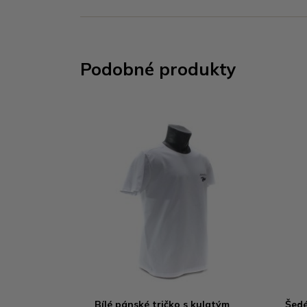
Podobné produkty
Bílé pánské tričko s kulatým
Šedé