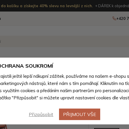
do košíku a získejte 40% slevu na levnější z nich.
+ DÁREK k objedná
u
+420 7
OSTATNÍ
NOVINKY
 OCHRANA SOUKROMÍ
ženého zboží
istili ještě lepší nákupní zážitek, používáme na našem e-shopu 
arketingových nástrojů, které nám s tím pomáhají. Kliknutím na tl
Hnědý dá
 s využitím cookies a předáním našim partnerům pro personalizaci
lačítka "Přizpůsobit" si můžete upravit nastavení cookies dle vlas
Jillen
Přizpůsobit
PŘIJMOUT VŠE
Barevné var