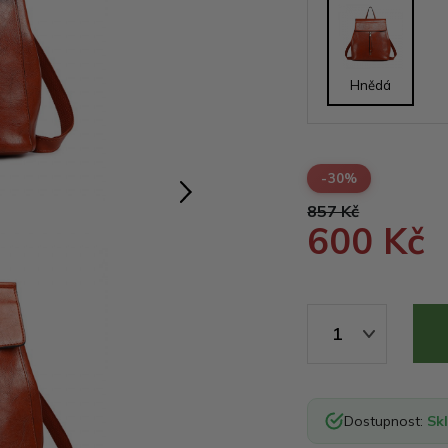
Hnědá
-30%
857 Kč
600 Kč
1
Dostupnost:
Sk