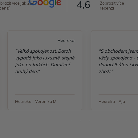
4,6
brazit více jak 264
Zobrazit více
cenzí
recenzí
Heureka
"Velká spokojenost. Batoh
"S obchodem jsem
vypadá jako luxusně, stejně
vždy spokojena - 
jako na fotkách. Doručení
dodací lhůtou i kv
druhý den."
zboží."
Heureka - Veronika M.
Heureka - Aja