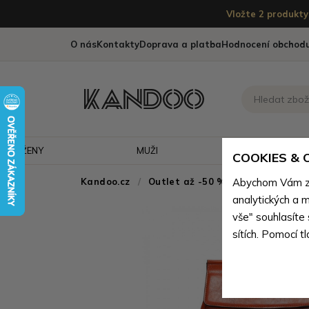
Vložte 2 produkty 
O nás
Kontakty
Doprava a platba
Hodnocení obchod
ŽENY
MUŽI
CESTOVÁNÍ
COOKIES &
Kandoo.cz
Outlet až -50 % - doprodej neko
Abychom Vám zaj
analytických a m
vše" souhlasíte
sítích. Pomocí t