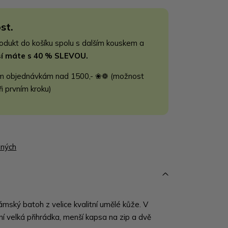
st.
rodukt do košíku spolu s dalším kouskem a
jší máte s 40 % SLEVOU.
m objednávkám nad 1500,- ❀❁ (možnost
ři prvním kroku)
ených
mský batoh z velice kvalitní umělé kůže. V
ní velká přihrádka, menší kapsa na zip a dvě