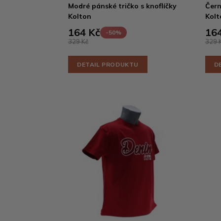
Modré pánské tričko s knoflíčky
Čern
Kolton
Kolt
164 Kč
164
-50%
329 Kč
329 
DETAIL PRODUKTU
D