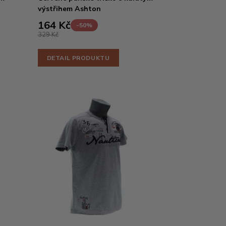
výstřihem Ashton
164 Kč
-50%
329 Kč
DETAIL PRODUKTU