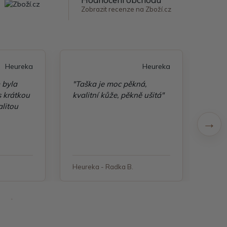
Zobrazit recenze na Zboží.cz
Heureka
Heureka
 byla
"Taška je moc pěkná,
"Šir
s krátkou
kvalitní kůže, pěkně ušitá"
zbož
alitou
s ob
Heureka - Radka B.
Heure