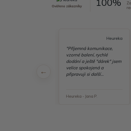
100%
Zo
Ověřeno zákazníky
re
Heureka
Heureka
ky Arwel prostě drží,
"Příjemná komunikace,
vám dlouhodobě etue
vzorné balení, rychlé
zakoupena spisovka."
dodání a ještě "dárek" jsem
velice spokojená a
připravuji si další
objednávku"
 - Libor Ž.
Heureka - Jana P.