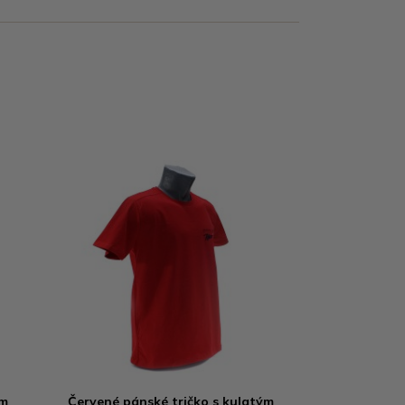
ým
Červené pánské tričko s kulatým