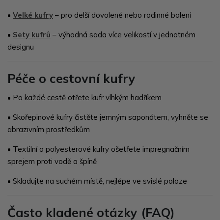
•
Velké kufry
– pro delší dovolené nebo rodinné balení
•
Sety kufrů
– výhodná sada více velikostí v jednotném
designu
Péče o cestovní kufry
•
Po každé cestě otřete kufr vlhkým hadříkem
•
Skořepinové kufry čistěte jemným saponátem, vyhněte se
abrazivním prostředkům
•
Textilní a polyesterové kufry ošetřete impregnačním
sprejem proti vodě a špíně
•
Skladujte na suchém místě, nejlépe ve svislé poloze
Často kladené otázky (FAQ)