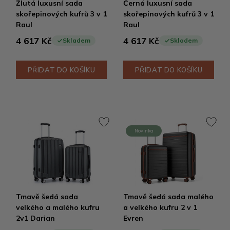
Žlutá luxusní sada
Černá luxusní sada
skořepinových kufrů 3 v 1
skořepinových kufrů 3 v 1
Raul
Raul
4 617 Kč
4 617 Kč
Skladem
Skladem
PŘIDAT DO KOŠÍKU
PŘIDAT DO KOŠÍKU
Novinka
Tmavě šedá sada
Tmavě šedá sada malého
velkého a malého kufru
a velkého kufru 2 v 1
2v1 Darian
Evren