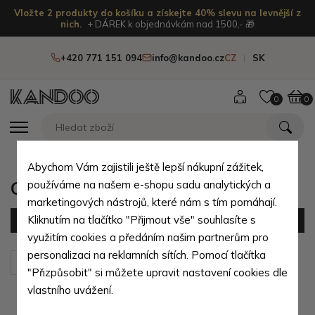
Vložte 2 produkty do košíku a získejte 40% slevu na levnější z
nich.
+ DÁREK k objednávkám nad 1500,- 🎁
+420 771 151 094
info@kandoo.cz
CZ
SK
0
0
Abychom Vám zajistili ještě lepší nákupní zážitek,
Cestovní kufry
používáme na našem e-shopu sadu analytických a
marketingových nástrojů, které nám s tím pomáhají.
Kliknutím na tlačítko "Přijmout vše" souhlasíte s
Filtr
(61 produktů)
využitím cookies a předáním našim partnerům pro
personalizaci na reklamních sítích. Pomocí tlačítka
Seřadit podle:
Výchozí
"Přizpůsobit" si můžete upravit nastavení cookies dle
vlastního uvážení.