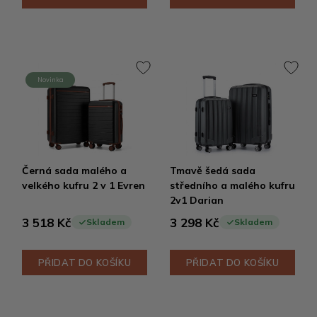
Novinka
Černá sada malého a
Tmavě šedá sada
velkého kufru 2 v 1 Evren
středního a malého kufru
2v1 Darian
3 518 Kč
3 298 Kč
Skladem
Skladem
PŘIDAT DO KOŠÍKU
PŘIDAT DO KOŠÍKU