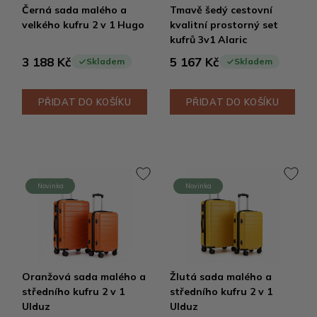
Černá sada malého a
Tmavě šedý cestovní
velkého kufru 2 v 1 Hugo
kvalitní prostorný set
kufrů 3v1 Alaric
3 188 Kč
5 167 Kč
Skladem
Skladem
PŘIDAT DO KOŠÍKU
PŘIDAT DO KOŠÍKU
Novinka
Novinka
Oranžová sada malého a
Žlutá sada malého a
středního kufru 2 v 1
středního kufru 2 v 1
Ulduz
Ulduz