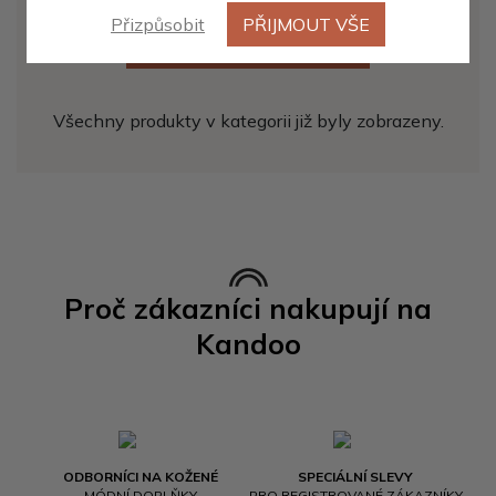
Přizpůsobit
PŘIJMOUT VŠE
ZOBRAZIT DALŠÍCH 20
Všechny produkty v kategorii již byly zobrazeny.
Proč zákazníci nakupují na
Kandoo
ODBORNÍCI NA KOŽENÉ
SPECIÁLNÍ SLEVY
MÓDNÍ DOPLŇKY
PRO REGISTROVANÉ ZÁKAZNÍKY