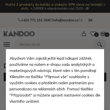
Vložte 2 produkty do košíku a získejte 40% slevu na levnější z
nich.
+ DÁREK k objednávkám nad 1500,- 🎁
+420 771 151 094
info@kandoo.cz
CZ
SK
0
0
Abychom Vám zajistili ještě lepší nákupní zážitek,
Dámské kabelky ve výprodeji
používáme na našem e-shopu sadu analytických a
marketingových nástrojů, které nám s tím pomáhají.
Kliknutím na tlačítko "Přijmout vše" souhlasíte s
Filtr
(0 produktů)
využitím cookies a předáním našim partnerům pro
personalizaci na reklamních sítích. Pomocí tlačítka
Seřadit podle:
Výchozí
"Přizpůsobit" si můžete upravit nastavení cookies dle
vlastního uvážení.