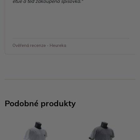
ještě "dárek" jsem velice spokojená a připravu
další objednávku"
Ověřená recenze - Heureka
Podobné produkty