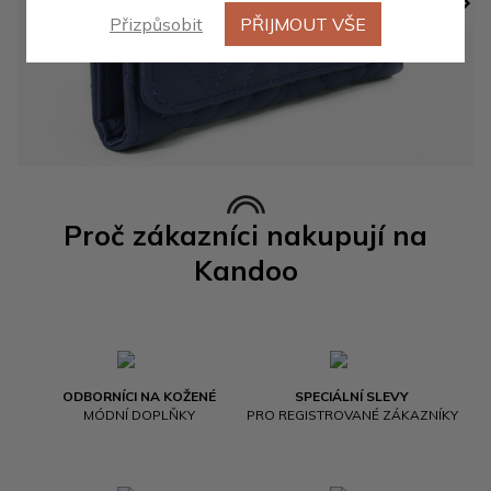
Přizpůsobit
PŘIJMOUT VŠE
Proč zákazníci nakupují na
Kandoo
ODBORNÍCI NA KOŽENÉ
SPECIÁLNÍ SLEVY
MÓDNÍ DOPLŇKY
PRO REGISTROVANÉ ZÁKAZNÍKY