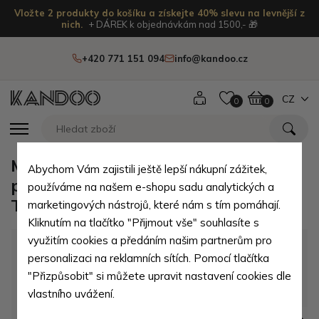
Vložte 2 produkty do košíku a získejte 40% slevu na levnější z
nich.
+ DÁREK k objednávkám nad 1500,- 🎁
+420 771 151 094
info@kandoo.cz
CZ
0
0
Modrá klopnová dámská
Abychom Vám zajistili ještě lepší nákupní zážitek,
peněženka s kovovou ozdobou
používáme na našem e-shopu sadu analytických a
Tarquinia
marketingových nástrojů, které nám s tím pomáhají.
Kliknutím na tlačítko "Přijmout vše" souhlasíte s
využitím cookies a předáním našim partnerům pro
personalizaci na reklamních sítích. Pomocí tlačítka
"Přizpůsobit" si můžete upravit nastavení cookies dle
vlastního uvážení.