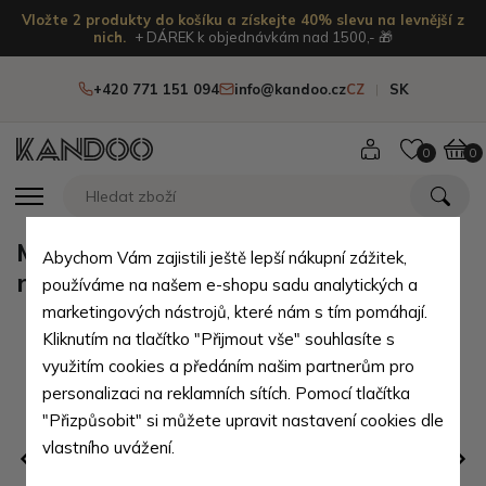
Vložte 2 produkty do košíku a získejte 40% slevu na levnější z
nich.
+ DÁREK k objednávkám nad 1500,- 🎁
+420 771 151 094
info@kandoo.cz
CZ
SK
0
0
Modrá zipová školní aktovka s
Abychom Vám zajistili ještě lepší nákupní zážitek,
motivem vlaštovek Elli
používáme na našem e-shopu sadu analytických a
marketingových nástrojů, které nám s tím pomáhají.
Kliknutím na tlačítko "Přijmout vše" souhlasíte s
využitím cookies a předáním našim partnerům pro
personalizaci na reklamních sítích. Pomocí tlačítka
"Přizpůsobit" si můžete upravit nastavení cookies dle
vlastního uvážení.