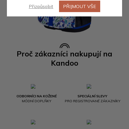
Přizpůsobit
PŘIJMOUT VŠE
Proč zákazníci nakupují na
Kandoo
ODBORNÍCI NA KOŽENÉ
SPECIÁLNÍ SLEVY
MÓDNÍ DOPLŇKY
PRO REGISTROVANÉ ZÁKAZNÍKY