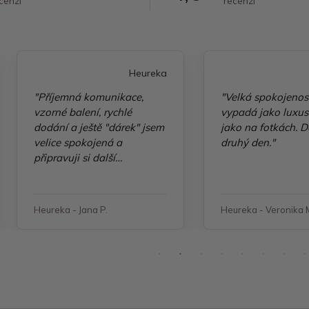
cenzí
recenzí
Heureka
"Příjemná komunikace,
"Velká spokojenos
vzorné balení, rychlé
vypadá jako luxusn
dodání a ještě "dárek" jsem
jako na fotkách. D
velice spokojená a
druhý den."
připravuji si další
objednávku"
Heureka - Jana P.
Heureka - Veronika 