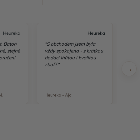
Heureka
Heureka
t. Batoh
"S obchodem jsem byla
"Taš
ě, stejně
vždy spokojena - s krátkou
kvali
oručení
dodací lhůtou i kvalitou
zboží."
M.
Heureka - Aja
Heure