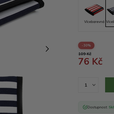
Vícebarevná
Více
-30%
109 Kč
76 Kč
1
Dostupnost:
Sk