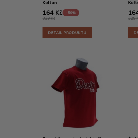
Kolton
Kolt
164 Kč
164
-50%
329 Kč
329 
DETAIL PRODUKTU
D