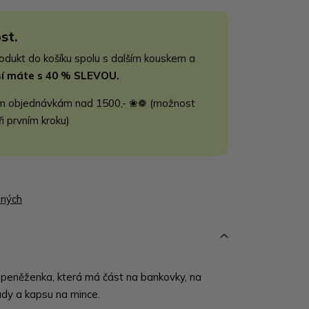
st.
rodukt do košíku spolu s dalším kouskem a
jší máte s 40 % SLEVOU.
m objednávkám nad 1500,- ❀❁ (možnost
ři prvním kroku)
ených
 peněženka, která má část na bankovky, na
lady a kapsu na mince.