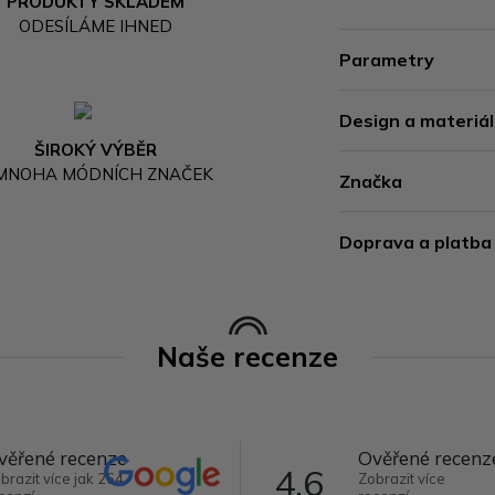
PRODUKTY SKLADEM
ODESÍLÁME IHNED
Parametry
Design a materiál
ŠIROKÝ VÝBĚR
 MNOHA MÓDNÍCH ZNAČEK
Značka
Doprava a platba
Naše recenze
věřené recenze
Ověřené recenz
4,6
brazit více jak 264
Zobrazit více