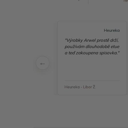
re
Heureka
Heureka
é vyřízení
"Výrobky Arwel prostě drží,
ávky, zboží přišlo
používám dlouhodobě etue
 v pořádku"
a teď zakoupena spisovka."
 - Jana, Havířov
Heureka - Libor Ž.