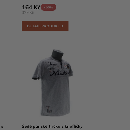
164 Kč
-50%
329 Kč
DETAIL PRODUKTU
 s
Šedé pánské tričko s knoflíčky