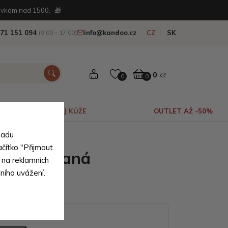
vkám nad 1500,- 🎁
71 151 094
info@kandoo.cz
CZ
SK
(9:00 – 17:00)
0
Kč
0
0
VÝPRODEJ KŮŽE
OUTLET AŽ -50%
sadu
ačítko "Přijmout
á pruhovaná
 na reklamních
tního uvážení.
 Callie
ianty