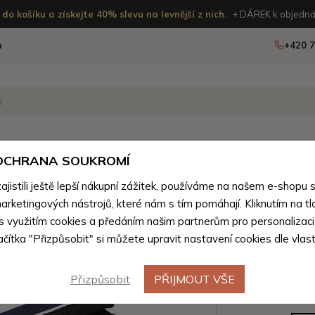
do košíku a získejte 40% slevu na levnější z nich.
+ DÁREK k objedná
u
+420 7
OSTATNÍ
NOVINKY
 OCHRANA SOUKROMÍ
ženého zboží
istili ještě lepší nákupní zážitek, používáme na našem e-shopu 
arketingových nástrojů, které nám s tím pomáhají. Kliknutím na tl
Modrobíl
 s využitím cookies a předáním našim partnerům pro personalizaci
lačítka "Přizpůsobit" si můžete upravit nastavení cookies dle vlas
peněženka
Přizpůsobit
PŘIJMOUT VŠE
Barevné var