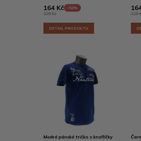
164 Kč
164
-50%
329 Kč
329 
DETAIL PRODUKTU
D
Modré pánské tričko s knoflíčky
Čern