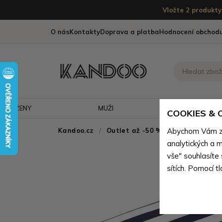
Vložte 2 produkty 
O nás
Kontakty
Doprava a platba
Hodnocení obchod
ŽENY
MUŽI
CESTOVÁNÍ
COOKIES &
Kandoo.cz
Outlet až -50 % - doprodej neko
Abychom Vám zaj
analytických a m
vše" souhlasíte
sítích. Pomocí t