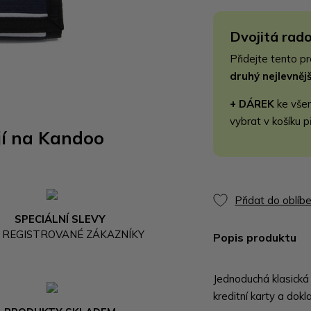
Dvojitá rado
Přidejte tento p
druhý nejlevně
+ DÁREK
ke vše
vybrat v košíku p
jí na Kandoo
Přidat do oblíb
SPECIÁLNÍ SLEVY
 REGISTROVANÉ ZÁKAZNÍKY
Popis produktu
Jednoduchá klasická
kreditní karty a dok