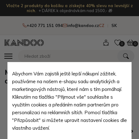
Vložte 2 produkty do košíku a získejte 40% slevu na levnější z
nich.
+ DÁREK k objednávkám nad 1500,- 🎁
+420 771 151 094
info@kandoo.cz
CZ
SK
0
0
Modročerná pánská peněženka -
Abychom Vám zajistili ještě lepší nákupní zážitek,
dokladovka Manolis
používáme na našem e-shopu sadu analytických a
marketingových nástrojů, které nám s tím pomáhají.
Kliknutím na tlačítko "Přijmout vše" souhlasíte s
využitím cookies a předáním našim partnerům pro
personalizaci na reklamních sítích. Pomocí tlačítka
"Přizpůsobit" si můžete upravit nastavení cookies dle
vlastního uvážení.