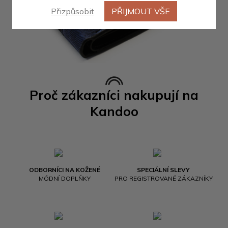
Přizpůsobit
PŘIJMOUT VŠE
Proč zákazníci nakupují na
Kandoo
ODBORNÍCI NA KOŽENÉ
SPECIÁLNÍ SLEVY
MÓDNÍ DOPLŇKY
PRO REGISTROVANÉ ZÁKAZNÍKY