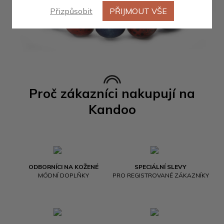
Přizpůsobit
PŘIJMOUT VŠE
Proč zákazníci nakupují na
Kandoo
ODBORNÍCI NA KOŽENÉ
SPECIÁLNÍ SLEVY
MÓDNÍ DOPLŇKY
PRO REGISTROVANÉ ZÁKAZNÍKY