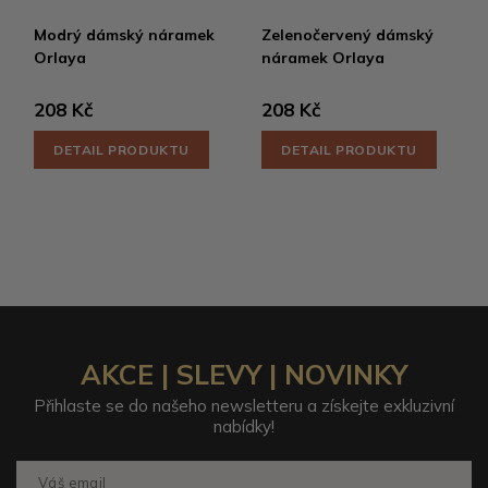
Modrý dámský náramek
Zelenočervený dámský
Orlaya
náramek Orlaya
208 Kč
208 Kč
DETAIL PRODUKTU
DETAIL PRODUKTU
AKCE | SLEVY | NOVINKY
Přihlaste se do našeho newsletteru a získejte exkluzivní
nabídky!