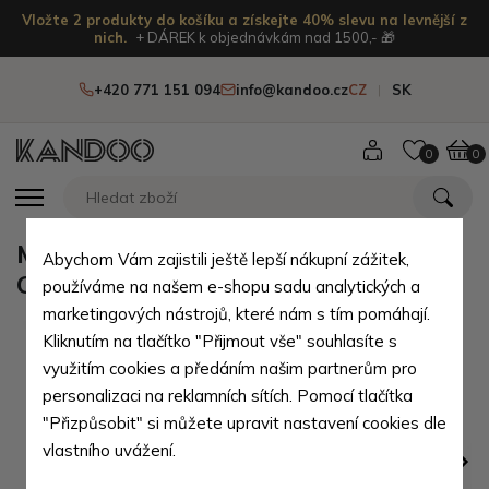
Vložte 2 produkty do košíku a získejte 40% slevu na levnější z
nich.
+ DÁREK k objednávkám nad 1500,- 🎁
+420 771 151 094
info@kandoo.cz
CZ
SK
0
0
Modročervený dámský náramek
Abychom Vám zajistili ještě lepší nákupní zážitek,
Orlaya
používáme na našem e-shopu sadu analytických a
marketingových nástrojů, které nám s tím pomáhají.
Kliknutím na tlačítko "Přijmout vše" souhlasíte s
využitím cookies a předáním našim partnerům pro
personalizaci na reklamních sítích. Pomocí tlačítka
"Přizpůsobit" si můžete upravit nastavení cookies dle
vlastního uvážení.