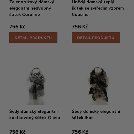
Zelenorůžový dámský
Hnědý dámský teplý
elegantní hedvábný
šátek se zvířecím vzorem
šátek Caroline
Cousins
756 Kč
756 Kč
DETAIL PRODUKTU
DETAIL PRODUKTU
Šedý dámský elegantní
Šedý dámský elegantní
kostkovaný šátek Olivia
šátek Ihor
756 Kč
756 Kč