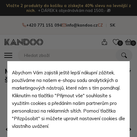
Vložte 2 produkty do košíku a získejte 40% slevu na levnější z
nich.
+ DÁREK k objednávkám nad 1500,- 🎁
+420 771 151 094
info@kandoo.cz
CZ
SK
0
0
Modrý dámský elegantní hedvábný
Abychom Vám zajistili ještě lepší nákupní zážitek,
šátek Caroline
používáme na našem e-shopu sadu analytických a
marketingových nástrojů, které nám s tím pomáhají.
Kliknutím na tlačítko "Přijmout vše" souhlasíte s
využitím cookies a předáním našim partnerům pro
personalizaci na reklamních sítích. Pomocí tlačítka
"Přizpůsobit" si můžete upravit nastavení cookies dle
vlastního uvážení.