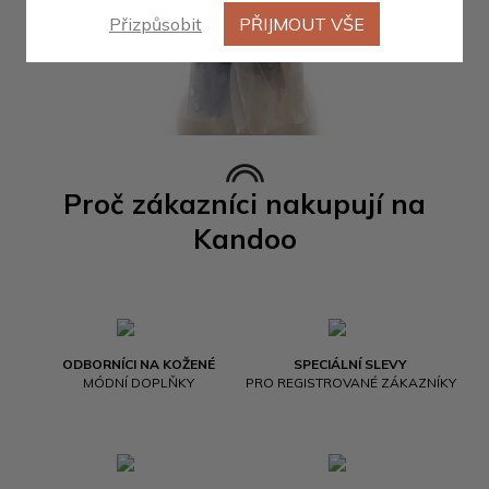
Přizpůsobit
PŘIJMOUT VŠE
Proč zákazníci nakupují na
Kandoo
ODBORNÍCI NA KOŽENÉ
SPECIÁLNÍ SLEVY
MÓDNÍ DOPLŇKY
PRO REGISTROVANÉ ZÁKAZNÍKY