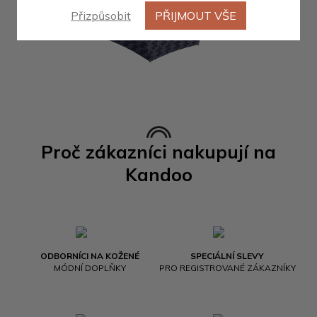
Přizpůsobit
PŘIJMOUT VŠE
Proč zákazníci nakupují na
Kandoo
ODBORNÍCI NA KOŽENÉ
SPECIÁLNÍ SLEVY
MÓDNÍ DOPLŇKY
PRO REGISTROVANÉ ZÁKAZNÍKY