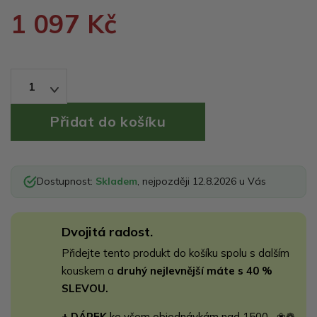
1 097 Kč
1
Dostupnost:
Skladem
, nejpozději 12.8.2026 u Vás
Dvojitá radost.
Přidejte tento produkt do košíku spolu s dalším
kouskem a
druhý nejlevnější máte s 40 %
SLEVOU.
+ DÁREK
ke všem objednávkám nad 1500,- ❀❁