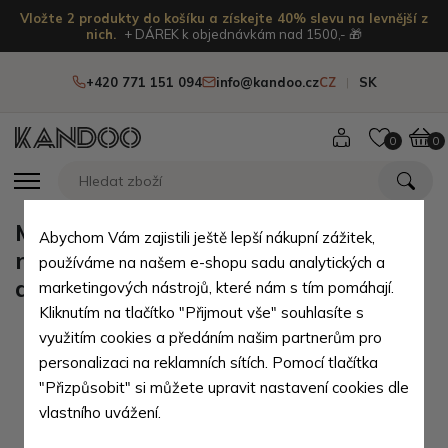
Vložte 2 produkty do košíku a získejte 40% slevu na levnější z
nich.
+ DÁREK k objednávkám nad 1500,- 🎁
+420 771 151 094
info@kandoo.cz
CZ
SK
0
0
Modrý Mini Slim dámský
Abychom Vám zajistili ještě lepší nákupní zážitek,
mechanický skládací plochý
používáme na našem e-shopu sadu analytických a
deštník Adrin
marketingových nástrojů, které nám s tím pomáhají.
Kliknutím na tlačítko "Přijmout vše" souhlasíte s
využitím cookies a předáním našim partnerům pro
personalizaci na reklamních sítích. Pomocí tlačítka
"Přizpůsobit" si můžete upravit nastavení cookies dle
vlastního uvážení.