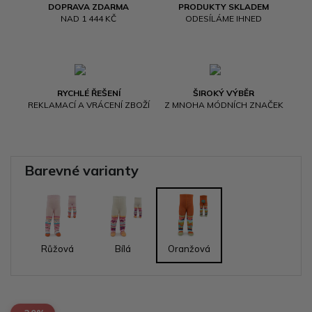
DOPRAVA ZDARMA
PRODUKTY SKLADEM
NAD 1 444 KČ
ODESÍLÁME IHNED
RYCHLÉ ŘEŠENÍ
ŠIROKÝ VÝBĚR
REKLAMACÍ A VRÁCENÍ ZBOŽÍ
Z MNOHA MÓDNÍCH ZNAČEK
Barevné varianty
Růžová
Bílá
Oranžová