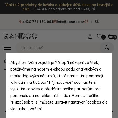
Vložte 2 produkty do košíku a získejte 40% slevu na levnější z
nich.
+ DÁREK k objednávkám nad 1500,- 🎁
+420 771 151 094
info@kandoo.cz
CZ
SK
0
0
Oranžové dívčí punčocháče Mikael
Abychom Vám zajistili ještě lepší nákupní zážitek,
- velikost - 68/74
používáme na našem e-shopu sadu analytických a
marketingových nástrojů, které nám s tím pomáhají.
Kliknutím na tlačítko "Přijmout vše" souhlasíte s
využitím cookies a předáním našim partnerům pro
personalizaci na reklamních sítích. Pomocí tlačítka
"Přizpůsobit" si můžete upravit nastavení cookies dle
vlastního uvážení.