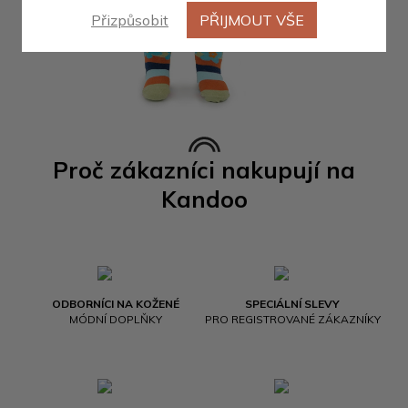
Přizpůsobit
PŘIJMOUT VŠE
Proč zákazníci nakupují na
Kandoo
ODBORNÍCI NA KOŽENÉ
SPECIÁLNÍ SLEVY
MÓDNÍ DOPLŇKY
PRO REGISTROVANÉ ZÁKAZNÍKY