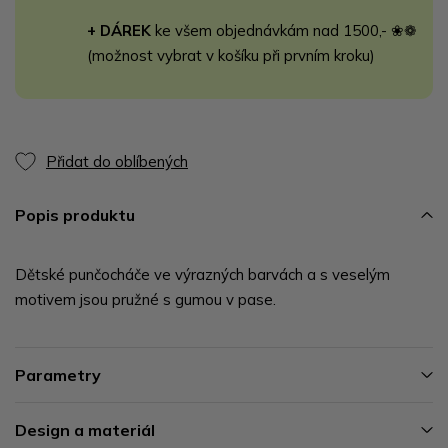
+ DÁREK
ke všem objednávkám nad 1500,- ❀❁
(možnost vybrat v košíku při prvním kroku)
Přidat do oblíbených
Popis produktu
Dětské punčocháče ve výrazných barvách a s veselým
motivem jsou pružné s gumou v pase.
Parametry
Design a materiál