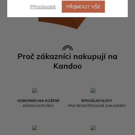
Přizpůsobit
PŘIJMOUT VŠE
Proč zákazníci nakupují na
Kandoo
ODBORNÍCI NA KOŽENÉ
SPECIÁLNÍ SLEVY
MÓDNÍ DOPLŇKY
PRO REGISTROVANÉ ZÁKAZNÍKY