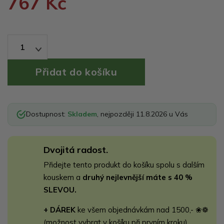
767 Kč
1
Dostupnost:
Skladem
, nejpozději 11.8.2026 u Vás
Dvojitá radost.
Přidejte tento produkt do košíku spolu s dalším
kouskem a
druhý nejlevnější máte s 40 %
SLEVOU.
+ DÁREK
ke všem objednávkám nad 1500,- ❀❁
(možnost vybrat v košíku při prvním kroku)