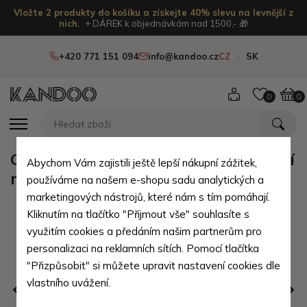
Vložte 2 produkty do košíku a získejte 40% slevu na levnější z
nich.
+ DÁREK k objednávkám nad 1500,- 🎁
+420 771 151 094
info@kandoo.cz
CZ
SK
0
0
Oranžový dámský i dětský skládací
Abychom Vám zajistili ještě lepší nákupní zážitek,
mechanický deštník Aline
používáme na našem e-shopu sadu analytických a
marketingových nástrojů, které nám s tím pomáhají.
Kliknutím na tlačítko "Přijmout vše" souhlasíte s
využitím cookies a předáním našim partnerům pro
personalizaci na reklamních sítích. Pomocí tlačítka
"Přizpůsobit" si můžete upravit nastavení cookies dle
vlastního uvážení.