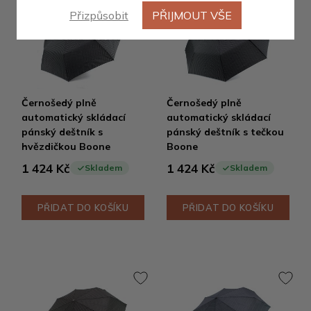
Přizpůsobit
PŘIJMOUT VŠE
Černošedý plně
Černošedý plně
automatický skládací
automatický skládací
pánský deštník s
pánský deštník s tečkou
hvězdičkou Boone
Boone
1 424 Kč
1 424 Kč
Skladem
Skladem
PŘIDAT DO KOŠÍKU
PŘIDAT DO KOŠÍKU