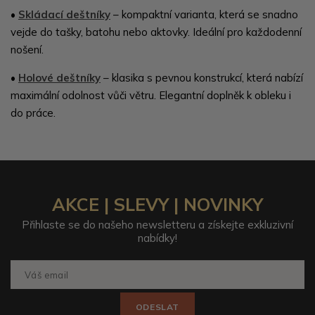
•
Skládací deštníky
– kompaktní varianta, která se snadno
vejde do tašky, batohu nebo aktovky. Ideální pro každodenní
nošení.
•
Holové deštníky
– klasika s pevnou konstrukcí, která nabízí
maximální odolnost vůči větru. Elegantní doplněk k obleku i
do práce.
AKCE | SLEVY | NOVINKY
Přihlaste se do našeho newsletteru a získejte exkluzivní
nabídky!
ODESLAT