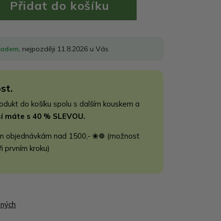
ladem
, nejpozději 11.8.2026 u Vás
st.
rodukt do košíku spolu s dalším kouskem a
jší máte s 40 % SLEVOU.
m objednávkám nad 1500,- ❀❁ (možnost
ři prvním kroku)
ených