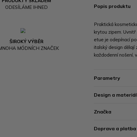
PRODUKTY SKLADEM
Popis produktu
ODESÍLÁME IHNED
Praktická kosmetická
krytou zipem. Uvnitř
etue je odepínací pou
ŠIROKÝ VÝBĚR
italský design dělaj
 MNOHA MÓDNÍCH ZNAČEK
každodenní nošení, 
Parametry
Design a materiál
Značka
Doprava a platba