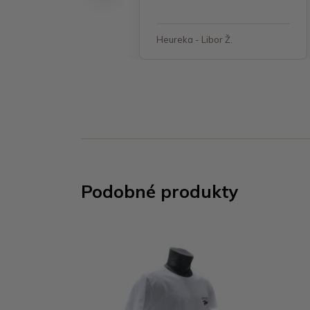
 - Jana, Havířov
Heureka - Libor Ž.
Podobné produkty