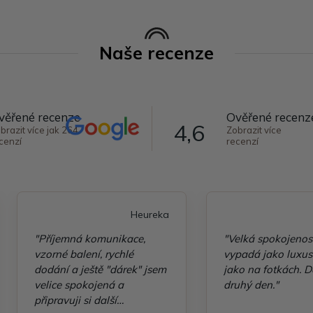
Naše recenze
věřené recenze
Ověřené recenz
4,6
brazit více jak 264
Zobrazit více
cenzí
recenzí
Heureka
"Příjemná komunikace,
"Velká spokojenos
vzorné balení, rychlé
vypadá jako luxusn
dodání a ještě "dárek" jsem
jako na fotkách. D
velice spokojená a
druhý den."
připravuji si další