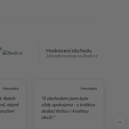
e
Hodnocení obchodu
Zobrazit recenze na Zboží.cz
Heureka
Heureka
t. Batoh
"S obchodem jsem byla
"Taš
ě, stejně
vždy spokojena - s krátkou
kvali
oručení
dodací lhůtou i kvalitou
zboží."