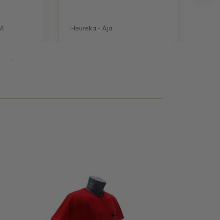
M.
Heureka - Aja
Heure