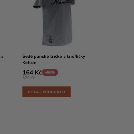
 s
Šedé pánské tričko s knoflíčky
Kolton
164 Kč
-50%
329 Kč
DETAIL PRODUKTU