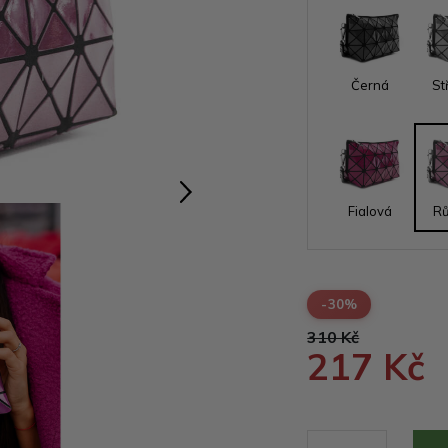
Černá
St
Fialová
R
-30%
310 Kč
217 Kč