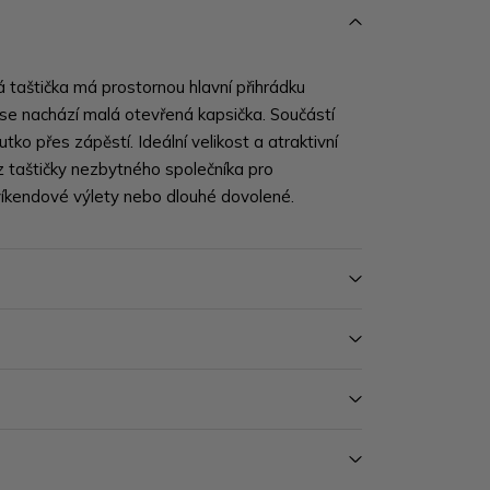
 taštička má prostornou hlavní přihrádku
 se nachází malá otevřená kapsička. Součástí
tko přes zápěstí. Ideální velikost a atraktivní
í z taštičky nezbytného společníka pro
víkendové výlety nebo dlouhé dovolené.