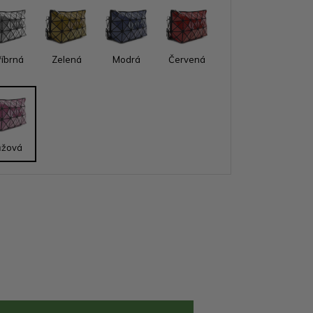
říbrná
Zelená
Modrá
Červená
ůžová