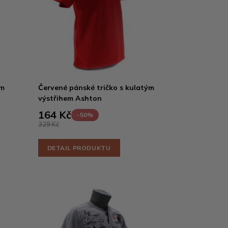
ým
Červené pánské tričko s kulatým
výstřihem Ashton
164 Kč
-50%
329 Kč
DETAIL PRODUKTU