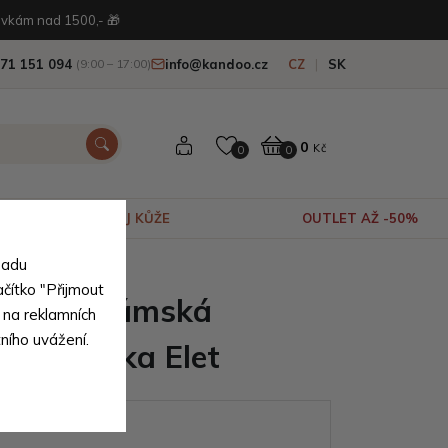
vkám nad 1500,- 🎁
71 151 094
info@kandoo.cz
CZ
SK
(9:00 – 17:00)
0
Kč
0
0
VÝPRODEJ KŮŽE
OUTLET AŽ -50%
sadu
ačítko "Přijmout
tylová dámská
 na reklamních
tního uvážení.
á taštička Elet
ianty