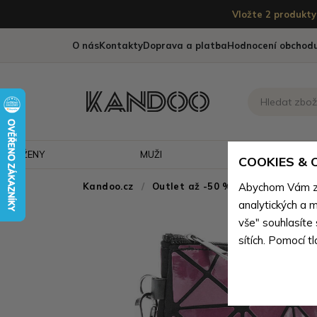
Vložte 2 produkty 
O nás
Kontakty
Doprava a platba
Hodnocení obchod
ŽENY
MUŽI
CESTOVÁNÍ
COOKIES &
Kandoo.cz
Outlet až -50 % - doprodej neko
Abychom Vám zaj
analytických a m
vše" souhlasíte
sítích. Pomocí t