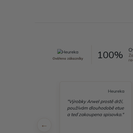
O
100%
Zo
Ověřeno zákazníky
re
Heureka
Heureka
é vyřízení
"Výrobky Arwel prostě drží,
ávky, zboží přišlo
používám dlouhodobě etue
 v pořádku"
a teď zakoupena spisovka."