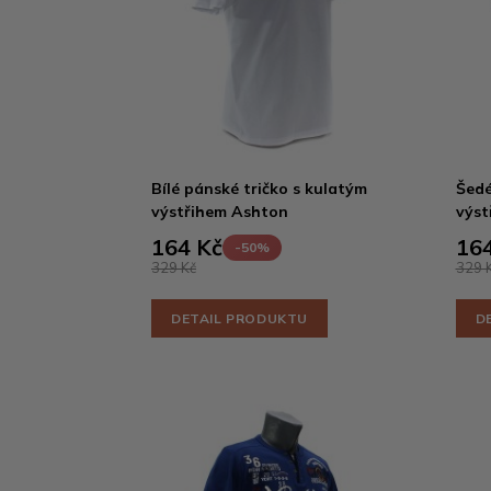
Bílé pánské tričko s kulatým
Šedé
výstřihem Ashton
výst
164 Kč
164
-50%
329 Kč
329 
DETAIL PRODUKTU
D