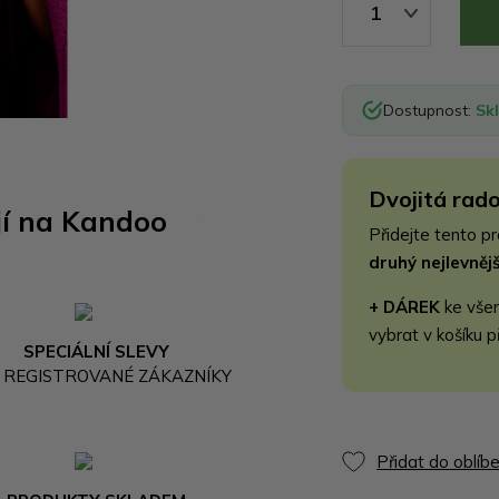
1
Dostupnost:
Sk
Dvojitá rado
jí na Kandoo
Přidejte tento p
druhý nejlevně
+ DÁREK
ke vše
vybrat v košíku p
SPECIÁLNÍ SLEVY
 REGISTROVANÉ ZÁKAZNÍKY
Přidat do oblíb