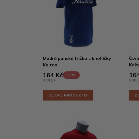
Modré pánské tričko s knoflíčky
Čern
Kolton
Kolt
164 Kč
164
-50%
329 Kč
329 
DETAIL PRODUKTU
D