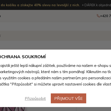
do košíku a získejte 40% slevu na levnější z nich.
+ DÁREK k objedná
u
+420 7
OSTATNÍ
NOVINKY
 OCHRANA SOUKROMÍ
ženého zboží
istili ještě lepší nákupní zážitek, používáme na našem e-shopu 
arketingových nástrojů, které nám s tím pomáhají. Kliknutím na tl
Růžová s
 s využitím cookies a předáním našim partnerům pro personalizaci
lačítka "Přizpůsobit" si můžete upravit nastavení cookies dle vlas
kosmetick
Přizpůsobit
PŘIJMOUT VŠE
Barevné var