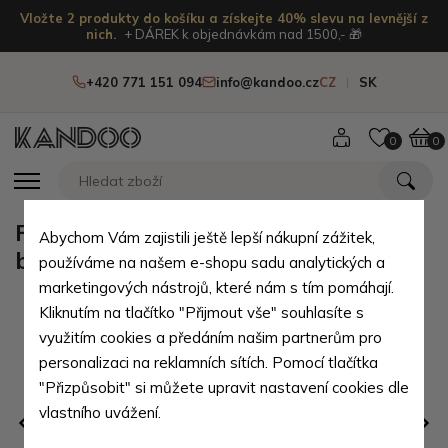
Vložte 2 produkty do košíku a získejte 40% slevu na levnější z
nich.
+ DÁREK k objednávkám nad 1500,- 🎁
+420 771 151 094
info@kandoo.cz
CZ
SK
0
0
Růžový dámský stylový moderní
Abychom Vám zajistili ještě lepší nákupní zážitek,
batoh Misie
používáme na našem e-shopu sadu analytických a
marketingových nástrojů, které nám s tím pomáhají.
Kliknutím na tlačítko "Přijmout vše" souhlasíte s
využitím cookies a předáním našim partnerům pro
personalizaci na reklamních sítích. Pomocí tlačítka
"Přizpůsobit" si můžete upravit nastavení cookies dle
vlastního uvážení.