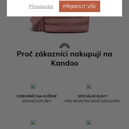
Přizpůsobit
PŘIJMOUT VŠE
Proč zákazníci nakupují na
Kandoo
ODBORNÍCI NA KOŽENÉ
SPECIÁLNÍ SLEVY
MÓDNÍ DOPLŇKY
PRO REGISTROVANÉ ZÁKAZNÍKY