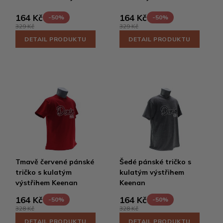
164 Kč
164 Kč
-50%
-50%
329 Kč
329 Kč
DETAIL PRODUKTU
DETAIL PRODUKTU
Tmavě červené pánské
Šedé pánské tričko s
tričko s kulatým
kulatým výstřihem
výstřihem Keenan
Keenan
164 Kč
164 Kč
-50%
-50%
328 Kč
328 Kč
DETAIL PRODUKTU
DETAIL PRODUKTU