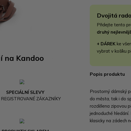
Dvojitá rado
Přidejte tento p
druhý nejlevně
+ DÁREK
ke vše
vybrat v košíku p
jí na Kandoo
Popis produktu
Prostorný dámský pr
SPECIÁLNÍ SLEVY
 REGISTROVANÉ ZÁKAZNÍKY
do města, tak i do sp
rozdělena zipovou p
jednoduché hledání
klasicky na zádech 