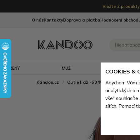
Vložte 2 produkty 
O nás
Kontakty
Doprava a platba
Hodnocení obchod
ŽENY
MUŽI
CESTOVÁNÍ
COOKIES &
Kandoo.cz
Outlet až -50 % - doprodej neko
Abychom Vám zaj
analytických a m
vše" souhlasíte
sítích. Pomocí t