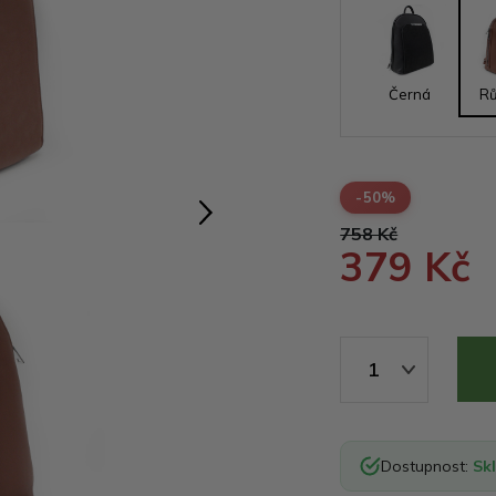
Černá
R
-50%
758 Kč
379 Kč
1
Dostupnost:
Sk