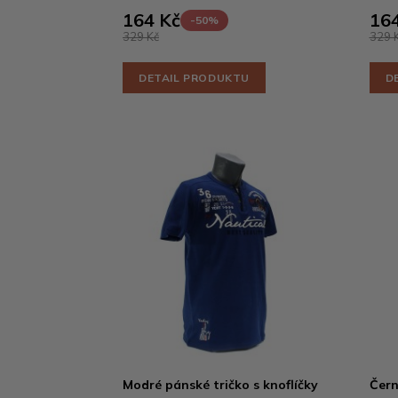
164 Kč
164
-50%
329 Kč
329 
DETAIL PRODUKTU
D
Modré pánské tričko s knoflíčky
Čern