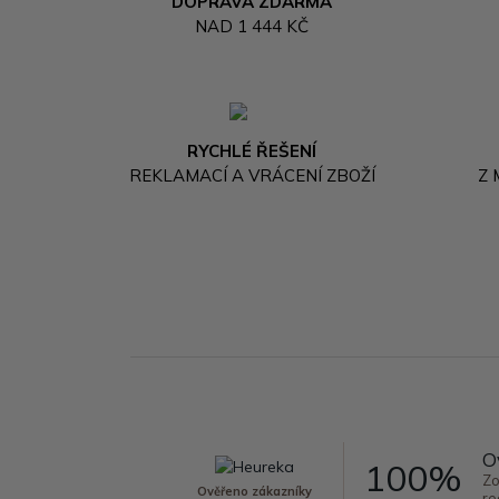
DOPRAVA ZDARMA
NAD 1 444 KČ
RYCHLÉ ŘEŠENÍ
REKLAMACÍ A VRÁCENÍ ZBOŽÍ
Z
O
100%
Zo
Ověřeno zákazníky
re