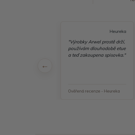
Heureka
Heureka
é vyřízení
"Výrobky Arwel prostě drží,
ávky, zboží přišlo
používám dlouhodobě etue
 v pořádku"
a teď zakoupena spisovka."
á recenze - Heureka
Ověřená recenze - Heureka