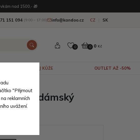
vkám nad 1500,- 🎁
71 151 094
info@kandoo.cz
CZ
SK
(9:00 – 17:00)
0
Kč
0
0
VÝPRODEJ KŮŽE
OUTLET AŽ -50%
sadu
ačítko "Přijmout
raktický dámský
 na reklamních
tního uvážení.
lespie
ianty