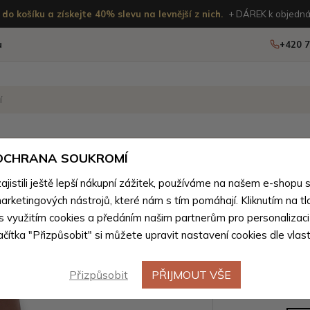
do košíku a získejte 40% slevu na levnější z nich.
+ DÁREK k objedná
u
+420 7
OSTATNÍ
NOVINKY
 OCHRANA SOUKROMÍ
ženého zboží
istili ještě lepší nákupní zážitek, používáme na našem e-shopu 
arketingových nástrojů, které nám s tím pomáhají. Kliknutím na tl
Růžový p
 s využitím cookies a předáním našim partnerům pro personalizaci
lačítka "Přizpůsobit" si můžete upravit nastavení cookies dle vlas
batoh Gil
Přizpůsobit
PŘIJMOUT VŠE
Barevné var