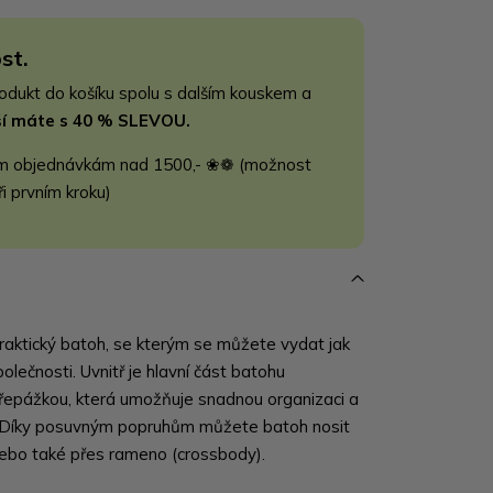
st.
rodukt do košíku spolu s dalším kouskem a
jší máte s 40 % SLEVOU.
m objednávkám nad 1500,- ❀❁ (možnost
ři prvním kroku)
aktický batoh, se kterým se můžete vydat jak
olečnosti. Uvnitř je hlavní část batohu
řepážkou, která umožňuje snadnou organizaci a
. Díky posuvným popruhům můžete batoh nosit
nebo také přes rameno (crossbody).