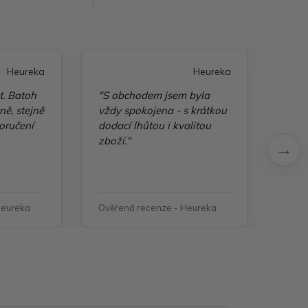
Heureka
Heureka
t. Batoh
"S obchodem jsem byla
"Taš
ě, stejně
vždy spokojena - s krátkou
kvali
oručení
dodací lhůtou i kvalitou
zboží."
Heureka
Ověřená recenze - Heureka
Ověř