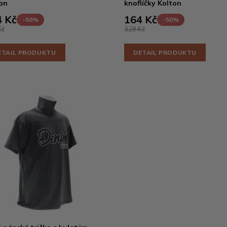
on
knoflíčky Kolton
 Kč
164 Kč
-50%
-50%
Kč
329 Kč
ETAIL PRODUKTU
DETAIL PRODUKTU