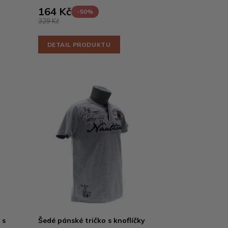
164 Kč
-50%
329 Kč
DETAIL PRODUKTU
 s
Šedé pánské tričko s knoflíčky