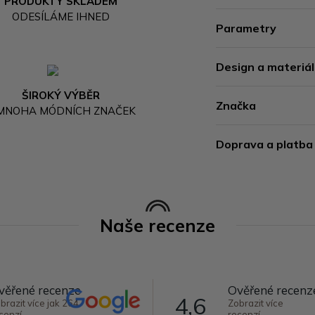
PRODUKTY SKLADEM
ODESÍLÁME IHNED
Parametry
Design a materiál
ŠIROKÝ VÝBĚR
Značka
 MNOHA MÓDNÍCH ZNAČEK
Doprava a platba
Naše recenze
věřené recenze
Ověřené recenz
4,6
brazit více jak 264
Zobrazit více
cenzí
recenzí