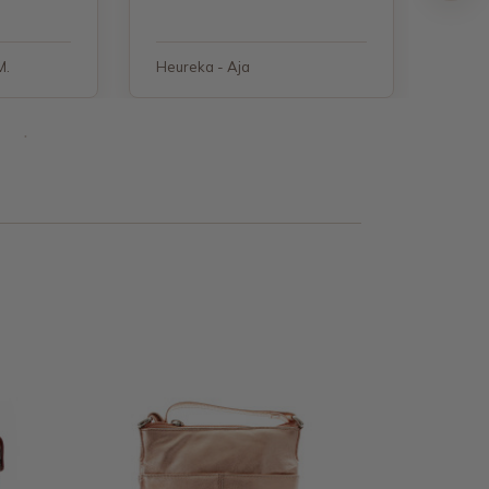
M.
Heureka - Aja
Heure