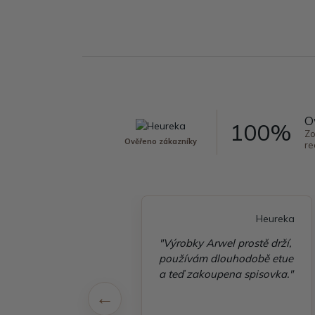
O
100%
Zo
Ověřeno zákazníky
re
Heureka
Heureka
é vyřízení
"Výrobky Arwel prostě drží,
ávky, zboží přišlo
používám dlouhodobě etue
 v pořádku"
a teď zakoupena spisovka."