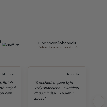
e
Hodnocení obchodu
Zobrazit recenze na Zboží.cz
Heureka
Heureka
t. Batoh
"S obchodem jsem byla
"Taš
ě, stejně
vždy spokojena - s krátkou
kvali
oručení
dodací lhůtou i kvalitou
zboží."