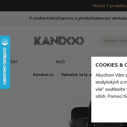
Vložte 2 produkty 
O nás
Kontakty
Doprava a platba
Hodnocení obchod
ŽENY
MUŽI
CESTOVÁNÍ
COOKIES &
Kandoo.cz
Výhodné sety a poukazy
Abychom Vám zaj
analytických a m
vše" souhlasíte
sítích. Pomocí t