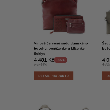
Vínově červená sada dámského
Šed
batohu, peněženky a klíčenky
bato
Sakiya
4 481 Kč
4 0
-15%
5 271 Kč
4 727
DETAIL PRODUKTU
D