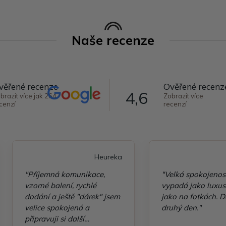
Naše recenze
věřené recenze
Ověřené recenz
4,6
brazit více jak 264
Zobrazit více
cenzí
recenzí
Heureka
"Příjemná komunikace,
"Velká spokojenos
vzorné balení, rychlé
vypadá jako luxusn
dodání a ještě "dárek" jsem
jako na fotkách. D
velice spokojená a
druhý den."
připravuji si další