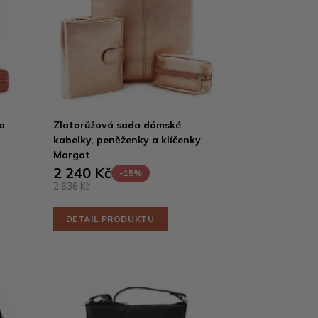
o
Zlatorůžová sada dámské
kabelky, peněženky a klíčenky
Margot
2 240 Kč
-15%
2 636 Kč
DETAIL PRODUKTU