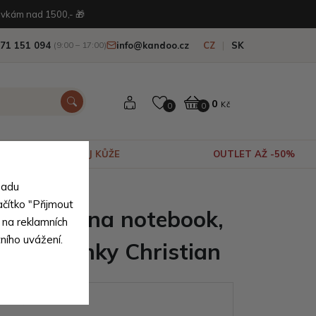
vkám nad 1500,- 🎁
71 151 094
info@kandoo.cz
CZ
SK
(9:00 – 17:00)
0
Kč
0
0
VÝPRODEJ KŮŽE
OUTLET AŽ -50%
sadu
ačítko "Přijmout
né tašky na notebook,
 na reklamních
tního uvážení.
 a klíčenky Christian
ianty