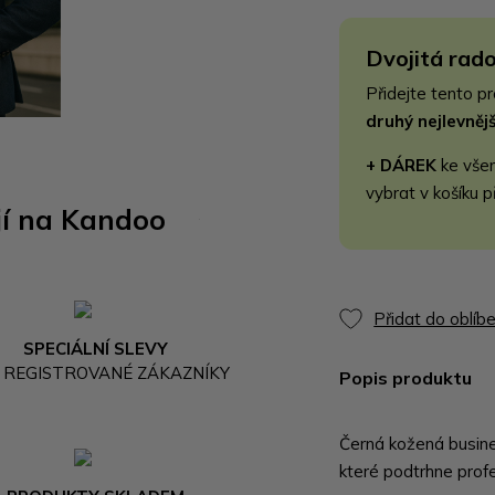
Dvojitá rado
Přidejte tento p
druhý nejlevně
+ DÁREK
ke vše
vybrat v košíku p
jí na Kandoo
Přidat do oblíb
SPECIÁLNÍ SLEVY
 REGISTROVANÉ ZÁKAZNÍKY
Popis produktu
Černá kožená busines
které podtrhne prof