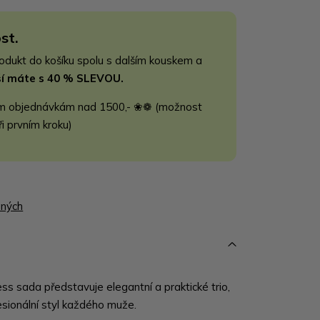
st.
rodukt do košíku spolu s dalším kouskem a
jší máte s 40 % SLEVOU.
m objednávkám nad 1500,- ❀❁ (možnost
ři prvním kroku)
ených
s sada představuje elegantní a praktické trio,
esionální styl každého muže.