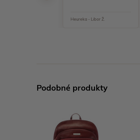
 - Jana, Havířov
Heureka - Libor Ž.
Podobné produkty