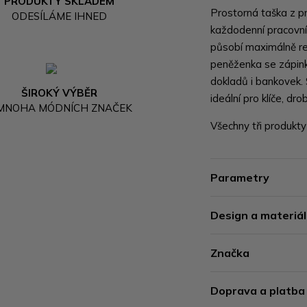
PRODUKTY SKLADEM
Prostorná taška z p
ODESÍLÁME IHNED
každodenní pracovní
působí maximálně re
peněženka se zápink
dokladů i bankovek. 
ŠIROKÝ VÝBĚR
ideální pro klíče, dro
 MNOHA MÓDNÍCH ZNAČEK
Všechny tři produkty
Parametry
Design a materiál
Značka
Doprava a platba