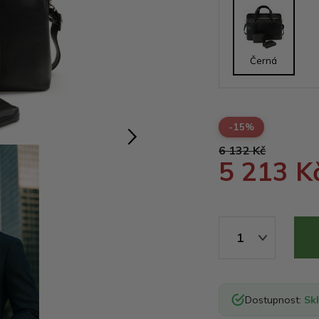
Černá
-15%
6 132 Kč
5 213 K
1
Dostupnost:
Sk