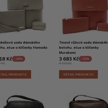
obéžová sada dámského
Tmavě růžová sada dámskéh
hu, etue a klíčenky Hamada
batohu, etue a klíčenky
Murakami
18 Kč
3 683 Kč
-15%
-15%
 Kč
4 333 Kč
ETAIL PRODUKTU
DETAIL PRODUKTU