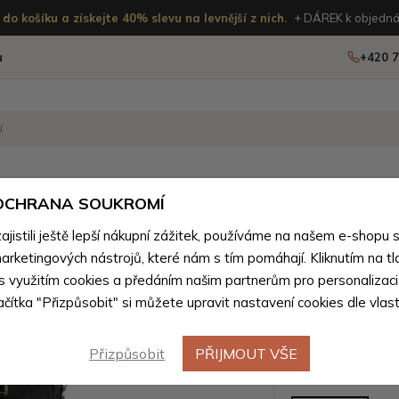
do košíku a získejte 40% slevu na levnější z nich.
+ DÁREK k objedná
u
+420 7
OSTATNÍ
NOVINKY
 OCHRANA SOUKROMÍ
istili ještě lepší nákupní zážitek, používáme na našem e-shopu 
arketingových nástrojů, které nám s tím pomáhají. Kliknutím na tl
Sada čer
 s využitím cookies a předáním našim partnerům pro personalizaci
lačítka "Přizpůsobit" si můžete upravit nastavení cookies dle vlas
peněženky
Přizpůsobit
PŘIJMOUT VŠE
Barevné var