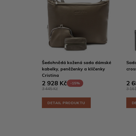
Šedohnědá kožená sada dámské
Sada
kabelky, peněženky a klíčenky
cros
Cristina
2 928 Kč
2 6
-15%
3 445 Kč
3 161
DETAIL PRODUKTU
D