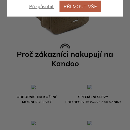
Přizpůsobit
PŘIJMOUT VŠE
Proč zákazníci nakupují na
Kandoo
ODBORNÍCI NA KOŽENÉ
SPECIÁLNÍ SLEVY
MÓDNÍ DOPLŇKY
PRO REGISTROVANÉ ZÁKAZNÍKY