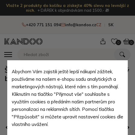
Vložte 2 produkty do košíku a získejte 40% slevu na levnější z
nich.
+ DÁREK k objednávkám nad 1500,- 🎁
+420 771 151 094
info@kandoo.cz
CZ
SK
0
0
Šedohnědý moderní zipový dámský
Abychom Vám zajistili ještě lepší nákupní zážitek,
batoh Mabella
používáme na našem e-shopu sadu analytických a
marketingových nástrojů, které nám s tím pomáhají.
Kliknutím na tlačítko "Přijmout vše" souhlasíte s
využitím cookies a předáním našim partnerům pro
personalizaci na reklamních sítích. Pomocí tlačítka
"Přizpůsobit" si můžete upravit nastavení cookies dle
vlastního uvážení.