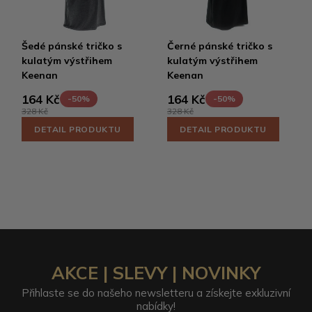
Šedé pánské tričko s
Černé pánské tričko s
kulatým výstřihem
kulatým výstřihem
Keenan
Keenan
164 Kč
164 Kč
-50%
-50%
328 Kč
328 Kč
DETAIL PRODUKTU
DETAIL PRODUKTU
AKCE | SLEVY | NOVINKY
Přihlaste se do našeho newsletteru a získejte exkluzivní
nabídky!