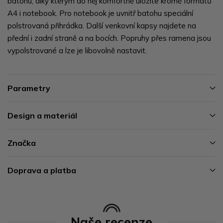
batohu, díky kterým do něj komfortně uložíte kromě formátů
A4 i notebook. Pro notebook je uvnitř batohu speciální
polstrovaná přihrádka. Další venkovní kapsy najdete na
přední i zadní straně a na bocích. Popruhy přes ramena jsou
vypolstrované a lze je libovolně nastavit.
Parametry
Design a materiál
Značka
Doprava a platba
Naše recenze