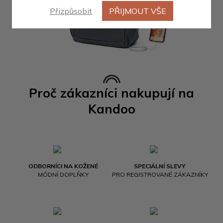
Přizpůsobit
PŘIJMOUT VŠE
Proč zákazníci nakupují na
Kandoo
ODBORNÍCI NA KOŽENÉ
SPECIÁLNÍ SLEVY
MÓDNÍ DOPLŇKY
PRO REGISTROVANÉ ZÁKAZNÍKY