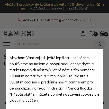
Vložte 2 produkty do košíku a získejte 40% slevu na levnější z
nich.
+ DÁREK k objednávkám nad 1500,- 🎁
+420 771 151 094
info@kandoo.cz
CZ
SK
0
0
Šedý praktický voděodolný batoh s
Abychom Vám zajistili ještě lepší nákupní zážitek,
USB portem Isai
používáme na našem e-shopu sadu analytických a
marketingových nástrojů, které nám s tím pomáhají.
Kliknutím na tlačítko "Přijmout vše" souhlasíte s
využitím cookies a předáním našim partnerům pro
personalizaci na reklamních sítích. Pomocí tlačítka
"Přizpůsobit" si můžete upravit nastavení cookies dle
vlastního uvážení.