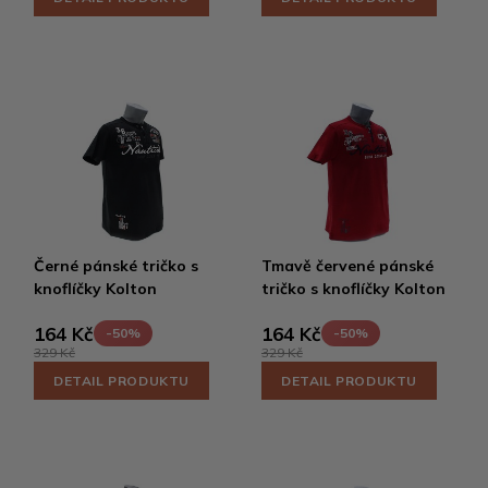
Černé pánské tričko s
Tmavě červené pánské
knoflíčky Kolton
tričko s knoflíčky Kolton
164 Kč
164 Kč
-50%
-50%
329 Kč
329 Kč
DETAIL PRODUKTU
DETAIL PRODUKTU