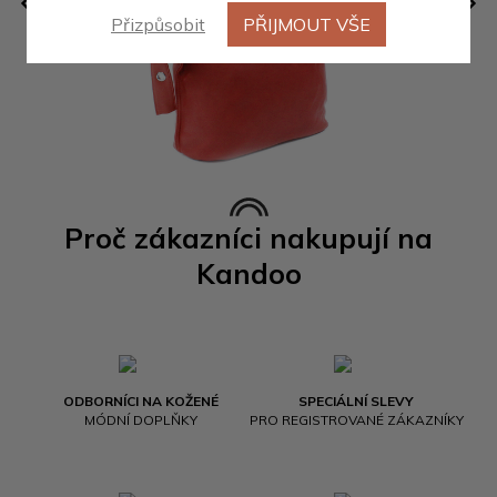
Přizpůsobit
PŘIJMOUT VŠE
Proč zákazníci nakupují na
Kandoo
ODBORNÍCI NA KOŽENÉ
SPECIÁLNÍ SLEVY
MÓDNÍ DOPLŇKY
PRO REGISTROVANÉ ZÁKAZNÍKY