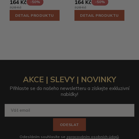
164 Kč
164 Kč
-50%
-50%
328 Kč
328 Kč
DETAIL PRODUKTU
DETAIL PRODUKTU
AKCE | SLEVY | NOVINKY
Přihlaste se do našeho newsletteru a získejte exkluzivní
nabídky!
ODESLAT
Odesláním souhlasíte se
zpracováním osobních údajů
.