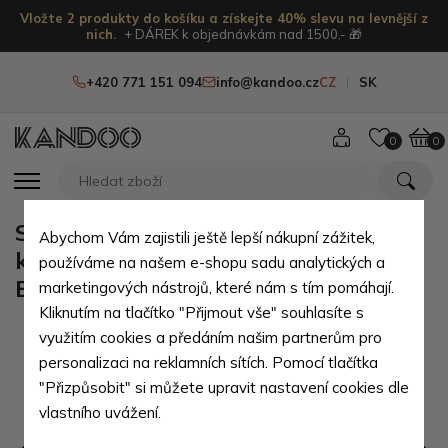
Vložte 2 produkty do košíku a získejte 40% slevu na levnější z
nich.
+ DÁREK k objednávkám nad 1500,- 🎁
+420 771 151 094
info@kandoo.cz
CZ
SK
0
0
Světle červená dámská zipová
Abychom Vám zajistili ještě lepší nákupní zážitek,
kabelka do ruky i přes rameno
používáme na našem e-shopu sadu analytických a
Brylee
marketingových nástrojů, které nám s tím pomáhají.
Kliknutím na tlačítko "Přijmout vše" souhlasíte s
využitím cookies a předáním našim partnerům pro
personalizaci na reklamních sítích. Pomocí tlačítka
"Přizpůsobit" si můžete upravit nastavení cookies dle
vlastního uvážení.