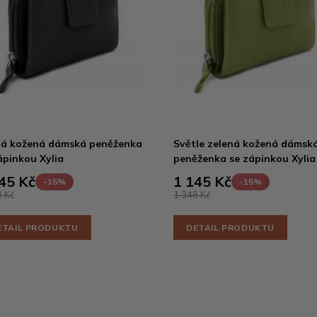
á kožená dámská peněženka
Světle zelená kožená dámsk
ápinkou Xylia
peněženka se zápinkou Xylia
45 Kč
1 145 Kč
-15%
-15%
 Kč
1 348 Kč
ETAIL PRODUKTU
DETAIL PRODUKTU