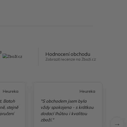
e
Hodnocení obchodu
Zobrazit recenze na Zboží.cz
Heureka
Heureka
t. Batoh
"S obchodem jsem byla
"Taš
ě, stejně
vždy spokojena - s krátkou
kvali
oručení
dodací lhůtou i kvalitou
zboží."