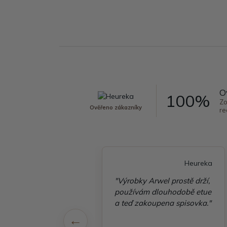
O
100%
Zo
Ověřeno zákazníky
re
Heureka
Heureka
é vyřízení
"Výrobky Arwel prostě drží,
ávky, zboží přišlo
používám dlouhodobě etue
 v pořádku"
a teď zakoupena spisovka."