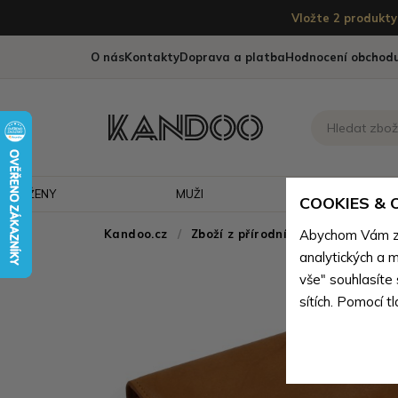
Vložte 2 produkty 
O nás
Kontakty
Doprava a platba
Hodnocení obchod
ŽENY
MUŽI
CESTOVÁNÍ
COOKIES &
Kandoo.cz
Zboží z přírodní pravé kůže
Abychom Vám zaj
>
Zb
analytických a m
vše" souhlasíte
sítích. Pomocí t