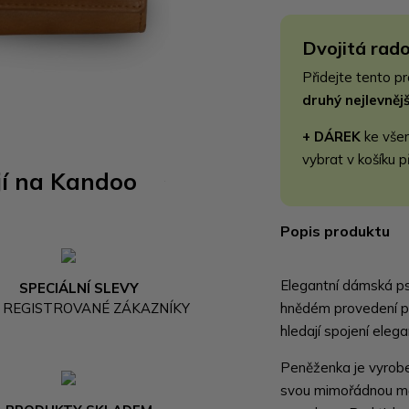
Dvojitá rado
Přidejte tento p
druhý nejlevně
+ DÁREK
ke vše
vybrat v košíku p
jí na Kandoo
Popis produktu
Elegantní dámská ps
SPECIÁLNÍ SLEVY
 REGISTROVANÉ ZÁKAZNÍKY
hnědém provedení př
hledají spojení elega
Peněženka je vyrobe
svou mimořádnou mě