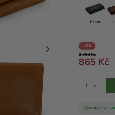
Černá
H
-15%
1 018 Kč
865 Kč
1
Dostupnost:
Sk