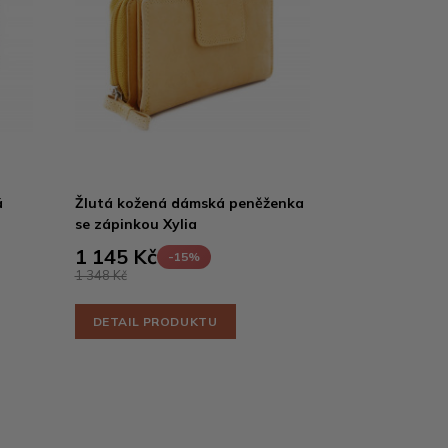
á
Žlutá kožená dámská peněženka
se zápinkou Xylia
1 145 Kč
-15%
1 348 Kč
DETAIL PRODUKTU