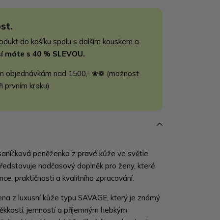
st.
rodukt do košíku spolu s dalším kouskem a
jší máte s 40 % SLEVOU.
m objednávkám nad 1500,- ❀❁ (možnost
ři prvním kroku)
aníčková peněženka z pravé kůže ve světle
edstavuje nadčasový doplněk pro ženy, které
nce, praktičnosti a kvalitního zpracování.
na z luxusní kůže typu SAVAGE, který je známý
kkostí, jemností a příjemným hebkým