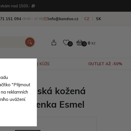
vkám nad 1500,- 🎁
71 151 094
info@kandoo.cz
CZ
SK
(9:00 – 17:00)
0
Kč
0
0
VÝPRODEJ KŮŽE
OUTLET AŽ -50%
sadu
rodní pravé kůže
ačítko "Přijmout
nědá dámská kožená
 na reklamních
tního uvážení.
vá peněženka Esmel
ianty