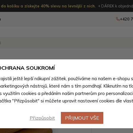
do košíku a získejte 40% slevu na levnější z nich.
+ DÁREK k objedná
u
+420 7
OSTATNÍ
NOVINKY
 OCHRANA SOUKROMÍ
istili ještě lepší nákupní zážitek, používáme na našem e-shopu 
oží z přírodní pravé kůže pro ženy
>
Peněženky pro ženy z pří
arketingových nástrojů, které nám s tím pomáhají. Kliknutím na tl
Světle h
 s využitím cookies a předáním našim partnerům pro personalizaci
lačítka "Přizpůsobit" si můžete upravit nastavení cookies dle vlas
psaníčko
Přizpůsobit
PŘIJMOUT VŠE
Barevné var