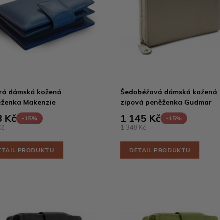
rá dámská kožená
Šedobéžová dámská kožená
ženka Makenzie
zipová peněženka Gudmar
 Kč
1 145 Kč
-15%
-15%
Kč
1 348 Kč
ETAIL PRODUKTU
DETAIL PRODUKTU