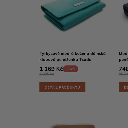
Tyrkysově modrá kožená dámská
Mod
klopová peněženka Tsuda
peně
1 169 Kč
748
-15%
1 375 Kč
880 
DETAIL PRODUKTU
D