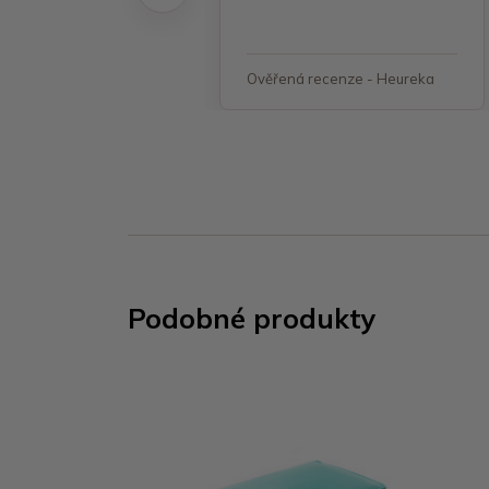
á recenze - Heureka
Ověřená recenze - Heureka
Podobné produkty