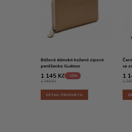
Béžová dámská kožená zipová
Čern
peněženka Gudmar
se z
1 145 Kč
1 1
-15%
1 348 Kč
1 348
DETAIL PRODUKTU
D