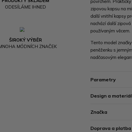
PRODUKTY SKLADEM
povrchem. Prakticky 
ODESÍLÁME IHNED
zipovou kapsu na min
další vnitřní kapsy p
nachází další zipová
používaným věcem.
ŠIROKÝ VÝBĚR
Tento model značk
 MNOHA MÓDNÍCH ZNAČEK
peněženku s jemným
nadčasovým elegant
Parametry
Design a materiál
Značka
Doprava a platba