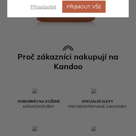
Přizpůsobit
PŘIJMOUT VŠE
Proč zákazníci nakupují na
Kandoo
ODBORNÍCI NA KOŽENÉ
SPECIÁLNÍ SLEVY
MÓDNÍ DOPLŇKY
PRO REGISTROVANÉ ZÁKAZNÍKY