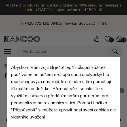
Vložte 2 produkty do košíku a získejte 40% slevu na levnější z
nich.
+ DÁREK k objednávkám nad 1500,- 🎁
+420 771 151 094
info@kandoo.cz
CZ
SK
0
0
Světle hnědá malá dámská kožená
Abychom Vám zajistili ještě lepší nákupní zážitek,
peněženka Saida
používáme na našem e-shopu sadu analytických a
marketingových nástrojů, které nám s tím pomáhají.
Kliknutím na tlačítko "Přijmout vše" souhlasíte s
Novinka
využitím cookies a předáním našim partnerům pro
personalizaci na reklamních sítích. Pomocí tlačítka
"Přizpůsobit" si můžete upravit nastavení cookies dle
vlastního uvážení.