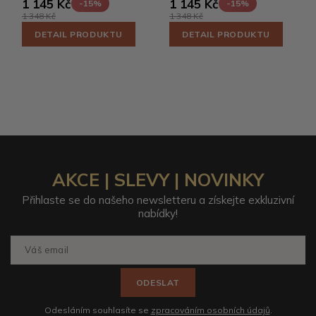
1 145 Kč
1 145 Kč
-15%
-15%
1 348 Kč
1 348 Kč
DETAIL PRODUKTU
DETAIL PRODUKTU
AKCE | SLEVY | NOVINKY
Přihlaste se do našeho newsletteru a získejte exkluzivní
nabídky!
ODESLAT
Odesláním souhlasíte se
zpracováním osobních údajů
.