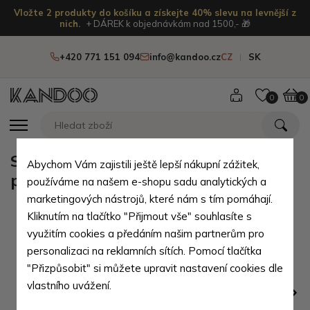
Vložte 2 produkty do košíku a získejte 40% slevu na levnější z
nich.
+ DÁREK k objednávkám nad 1500,- 🎁
+420 771 151 094
info@kandoo.cz
CZ
SK
0
0
Světle hnědá pánská kožená
Abychom Vám zajistili ještě lepší nákupní zážitek,
peněženka Adodine
používáme na našem e-shopu sadu analytických a
marketingových nástrojů, které nám s tím pomáhají.
Kliknutím na tlačítko "Přijmout vše" souhlasíte s
využitím cookies a předáním našim partnerům pro
personalizaci na reklamních sítích. Pomocí tlačítka
"Přizpůsobit" si můžete upravit nastavení cookies dle
vlastního uvážení.