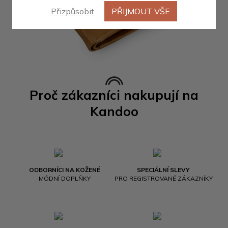
Přizpůsobit
PŘIJMOUT VŠE
Proč zákazníci nakupují na
Kandoo
ODBORNÍCI NA KOŽENÉ
SPECIÁLNÍ SLEVY
MÓDNÍ DOPLŇKY
PRO REGISTROVANÉ ZÁKAZNÍKY