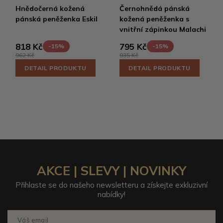
Hnědočerná kožená
Černohnědá pánská
pánská peněženka Eskil
kožená peněženka s
vnitřní zápinkou Malachi
818 Kč
795 Kč
-15%
-15%
962 Kč
935 Kč
DETAIL PRODUKTU
DETAIL PRODUKTU
AKCE | SLEVY | NOVINKY
Přihlaste se do našeho newsletteru a získejte exkluzivní
nabídky!