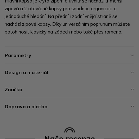
Hlavní kapsa je krytá zipem a uvnitř se nachází 1 menší
zipová a 2 otevřené kapsy pro snadnou organizaci a
jednoduché hledání. Na přední i zadní vnější straně se
nachází zipové kapsy. Díky univerzálním popruhům můžete
batoh nosit klasicky na zádech nebo také přes rameno.
Parametry
Design a materiál
Značka
Doprava a platba
Naše recenze