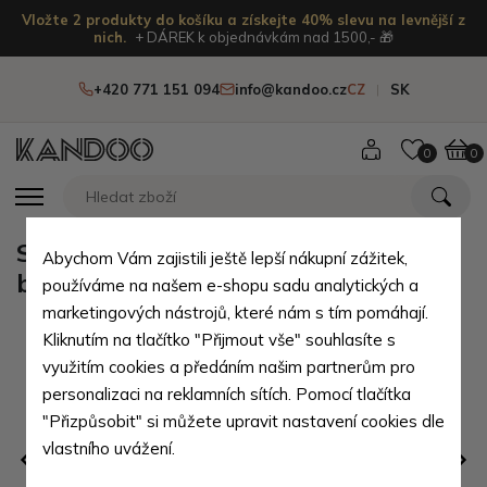
Vložte 2 produkty do košíku a získejte 40% slevu na levnější z
nich.
+ DÁREK k objednávkám nad 1500,- 🎁
+420 771 151 094
info@kandoo.cz
CZ
SK
0
0
Světle modrý praktický dámský
Abychom Vám zajistili ještě lepší nákupní zážitek,
batoh Ivora
používáme na našem e-shopu sadu analytických a
marketingových nástrojů, které nám s tím pomáhají.
Kliknutím na tlačítko "Přijmout vše" souhlasíte s
využitím cookies a předáním našim partnerům pro
personalizaci na reklamních sítích. Pomocí tlačítka
"Přizpůsobit" si můžete upravit nastavení cookies dle
vlastního uvážení.