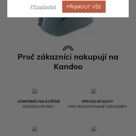
Přizpůsobit
PŘIJMOUT VŠE
Proč zákazníci nakupují na
Kandoo
ODBORNÍCI NA KOŽENÉ
SPECIÁLNÍ SLEVY
MÓDNÍ DOPLŇKY
PRO REGISTROVANÉ ZÁKAZNÍKY