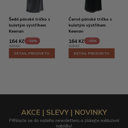
Šedé pánské tričko s
Černé pánské tričko s
kulatým výstřihem
kulatým výstřihem
Keenan
Keenan
164 Kč
164 Kč
-50%
-50%
328 Kč
328 Kč
DETAIL PRODUKTU
DETAIL PRODUKTU
AKCE | SLEVY | NOVINKY
Přihlaste se do našeho newsletteru a získejte exkluzivní
nabídky!