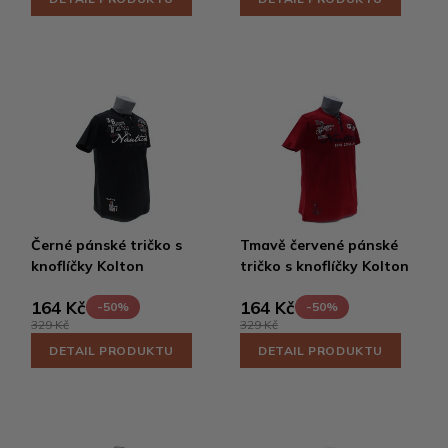
Černé pánské tričko s
Tmavě červené pánské
knoflíčky Kolton
tričko s knoflíčky Kolton
164 Kč
164 Kč
-50%
-50%
329 Kč
329 Kč
DETAIL PRODUKTU
DETAIL PRODUKTU