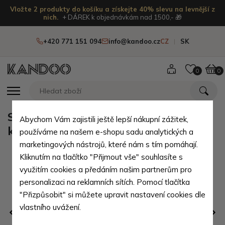
Vložte 2 produkty do košíku a získejte 40% slevu na levnější z
nich.
+ DÁREK k objednávkám nad 1500,- 🎁
+420 771 151 094
info@kandoo.cz
CZ
SK
0
0
Světle šedá dámská zipová
Abychom Vám zajistili ještě lepší nákupní zážitek,
kabelka/ledvinka Pelagia
používáme na našem e-shopu sadu analytických a
marketingových nástrojů, které nám s tím pomáhají.
Kliknutím na tlačítko "Přijmout vše" souhlasíte s
využitím cookies a předáním našim partnerům pro
personalizaci na reklamních sítích. Pomocí tlačítka
"Přizpůsobit" si můžete upravit nastavení cookies dle
vlastního uvážení.