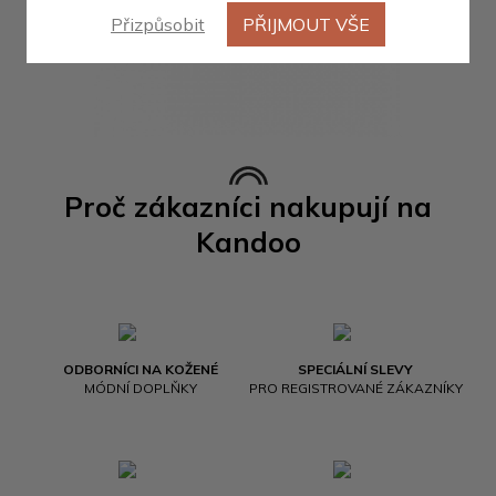
Přizpůsobit
PŘIJMOUT VŠE
Proč zákazníci nakupují na
Kandoo
ODBORNÍCI NA KOŽENÉ
SPECIÁLNÍ SLEVY
MÓDNÍ DOPLŇKY
PRO REGISTROVANÉ ZÁKAZNÍKY