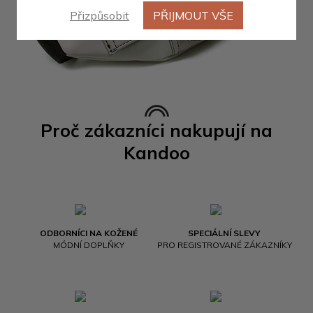
Přizpůsobit
PŘIJMOUT VŠE
Proč zákazníci nakupují na
Kandoo
ODBORNÍCI NA KOŽENÉ
SPECIÁLNÍ SLEVY
MÓDNÍ DOPLŇKY
PRO REGISTROVANÉ ZÁKAZNÍKY