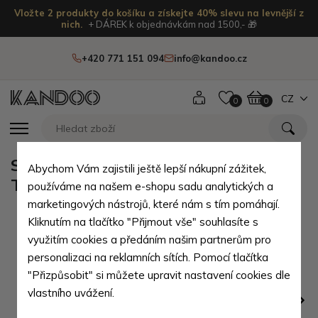
Vložte 2 produkty do košíku a získejte 40% slevu na levnější z
nich.
+ DÁREK k objednávkám nad 1500,- 🎁
+420 771 151 094
info@kandoo.cz
CZ
0
0
Světle šedá kožená ledvinka
Abychom Vám zajistili ještě lepší nákupní zážitek,
Tienna
používáme na našem e-shopu sadu analytických a
marketingových nástrojů, které nám s tím pomáhají.
Kliknutím na tlačítko "Přijmout vše" souhlasíte s
využitím cookies a předáním našim partnerům pro
personalizaci na reklamních sítích. Pomocí tlačítka
"Přizpůsobit" si můžete upravit nastavení cookies dle
vlastního uvážení.