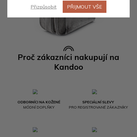
Přizpůsobit
PŘIJMOUT VŠE
Proč zákazníci nakupují na
Kandoo
ODBORNÍCI NA KOŽENÉ
SPECIÁLNÍ SLEVY
MÓDNÍ DOPLŇKY
PRO REGISTROVANÉ ZÁKAZNÍKY