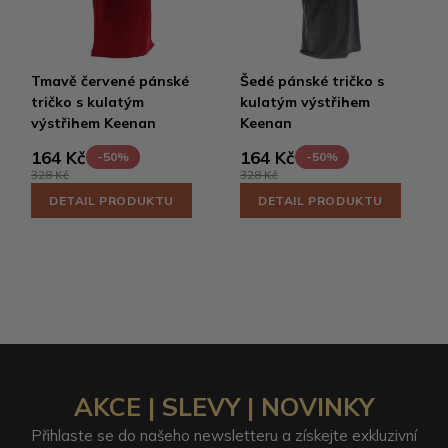
Tmavě červené pánské
Šedé pánské tričko s
tričko s kulatým
kulatým výstřihem
výstřihem Keenan
Keenan
164 Kč
164 Kč
-50%
-50%
328 Kč
328 Kč
DETAIL PRODUKTU
DETAIL PRODUKTU
AKCE | SLEVY | NOVINKY
Přihlaste se do našeho newsletteru a získejte exkluzivní