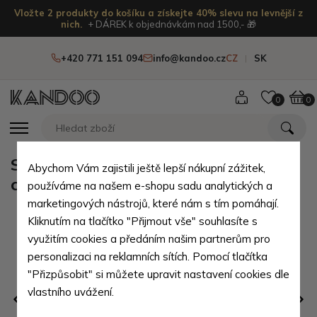
Vložte 2 produkty do košíku a získejte 40% slevu na levnější z
nich.
+ DÁREK k objednávkám nad 1500,- 🎁
+420 771 151 094
info@kandoo.cz
CZ
SK
0
0
Světle šedá pánská praktická
Abychom Vám zajistili ještě lepší nákupní zážitek,
crossbody taška Brent
používáme na našem e-shopu sadu analytických a
marketingových nástrojů, které nám s tím pomáhají.
Kliknutím na tlačítko "Přijmout vše" souhlasíte s
využitím cookies a předáním našim partnerům pro
personalizaci na reklamních sítích. Pomocí tlačítka
"Přizpůsobit" si můžete upravit nastavení cookies dle
vlastního uvážení.