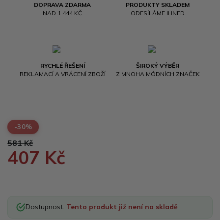
DOPRAVA ZDARMA
PRODUKTY SKLADEM
NAD 1 444 KČ
ODESÍLÁME IHNED
RYCHLÉ ŘEŠENÍ
ŠIROKÝ VÝBĚR
REKLAMACÍ A VRÁCENÍ ZBOŽÍ
Z MNOHA MÓDNÍCH ZNAČEK
-30%
581 Kč
407 Kč
Dostupnost:
Tento produkt již není na skladě