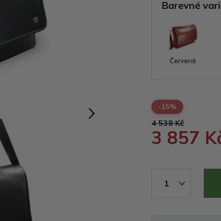
Barevné var
Červená
-15%
4 538 Kč
3 857 K
1