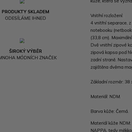
kůže, která se vyzn
PRODUKTY SKLADEM
Vnitřní rozložení:
ODESÍLÁME IHNED
4 vnitřní separace, 
notebooku (netbooku
(33,8 cm). Maximáln
Dvě vnitřní zipové ka
ŠIROKÝ VÝBĚR
zipová kapsa pod hl
 MNOHA MÓDNÍCH ZNAČEK
zadní straně. Nastav
zajištěna dvěma ma
Základní rozměr: 38 
Materiál: NDM.
Barva kůže: Černá.
Materiál kůže NDM: p
NAPPA, tedy měkkost