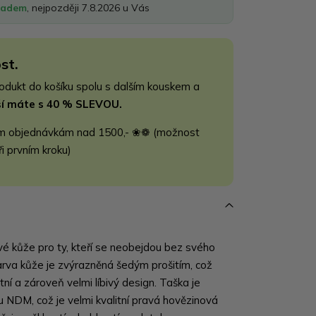
ladem
, nejpozději 7.8.2026 u Vás
st.
rodukt do košíku spolu s dalším kouskem a
jší máte s 40 % SLEVOU.
m objednávkám nad 1500,- ❀❁ (možnost
ři prvním kroku)
vé kůže pro ty, kteří se neobejdou bez svého
rva kůže je zvýrazněná šedým prošitím, což
í a zároveň velmi líbivý design. Taška je
 NDM, což je velmi kvalitní pravá hovězinová