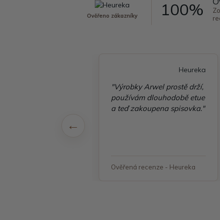
O
100%
Zo
Ověřeno zákazníky
re
Heureka
Heureka
é vyřízení
"Výrobky Arwel prostě drží,
ávky, zboží přišlo
používám dlouhodobě etue
 v pořádku"
a teď zakoupena spisovka."
á recenze - Heureka
Ověřená recenze - Heureka