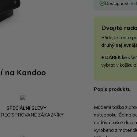
Dostupnost:
Sk
Dvojitá rado
Přidejte tento p
druhý nejlevně
+ DÁREK
ke vše
vybrat v košíku p
jí na Kandoo
Popis produktu
Moderní taška z pra
SPECIÁLNÍ SLEVY
 REGISTROVANÉ ZÁKAZNÍKY
notebooku. Černá ba
dodává tašce decentn
vyrobena z materiálu