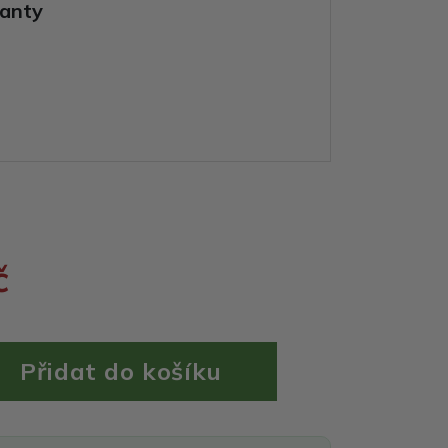
ianty
č