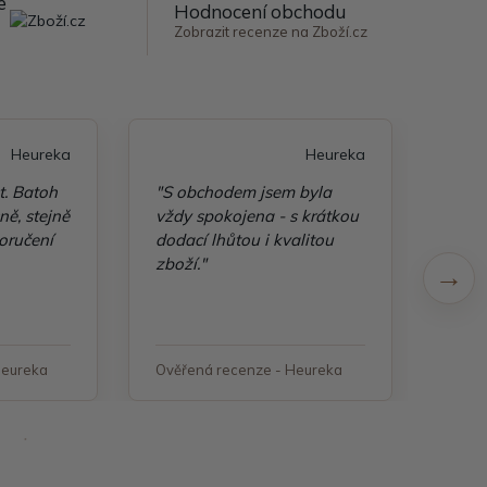
e
Hodnocení obchodu
Zobrazit recenze na Zboží.cz
Heureka
Heureka
t. Batoh
"S obchodem jsem byla
"Taš
ě, stejně
vždy spokojena - s krátkou
kvali
oručení
dodací lhůtou i kvalitou
zboží."
Heureka
Ověřená recenze - Heureka
Ověř