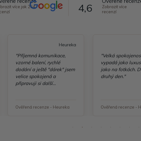
věřené recenze
Ověřené recenz
4,6
brazit více jak 264
Zobrazit více
cenzí
recenzí
Heureka
"Příjemná komunikace,
"Velká spokojenos
vzorné balení, rychlé
vypadá jako luxusn
dodání a ještě "dárek" jsem
jako na fotkách. D
velice spokojená a
druhý den."
připravuji si další
objednávku"
Ověřená recenze - Heureka
Ověřená recenze - 