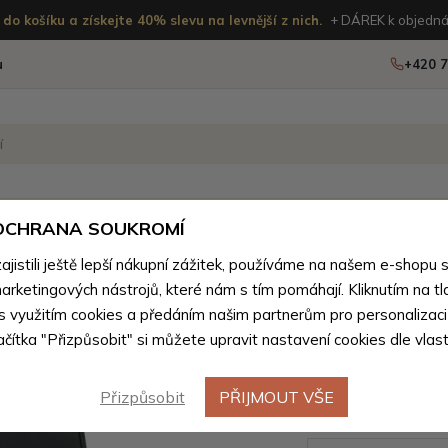
do košíku a získejte 40% slevu na levnější z nich.
+ DÁREK k objedná
u
+420 7
OSTATNÍ
NOVINKY
 OCHRANA SOUKROMÍ
istili ještě lepší nákupní zážitek, používáme na našem e-shopu 
odní pravé kůže pro muže
>
Tašky pro muže z přírodní pravé k
arketingových nástrojů, které nám s tím pomáhají. Kliknutím na tl
 s využitím cookies a předáním našim partnerům pro personalizaci
Černá ko
lačítka "Přizpůsobit" si můžete upravit nastavení cookies dle vlas
notebook
Přizpůsobit
PŘIJMOUT VŠE