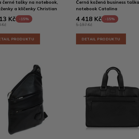
 černé tašky na notebook,
Černá kožená business tašk
ženky a klíčenky Christian
notebook Catalina
13 Kč
4 418 Kč
-15%
-15%
 Kč
5 197 Kč
ETAIL PRODUKTU
DETAIL PRODUKTU