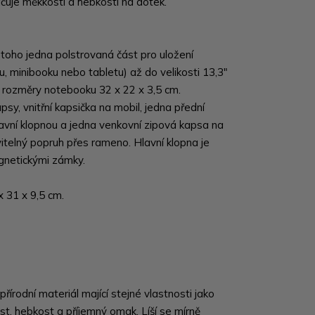
ačuje měkkostí a hebkostí na dotek.
z toho jedna polstrovaná část pro uložení
, minibooku nebo tabletu) až do velikosti 13,3"
í rozměry notebooku 32 x 22 x 3,5 cm.
psy, vnitřní kapsička na mobil, jedna přední
avní klopnou a jedna venkovní zipová kapsa na
itelný popruh přes rameno. Hlavní klopna je
gnetickými zámky.
x 31 x 9,5 cm.
řírodní materiál mající stejné vlastnosti jako
, hebkost a příjemný omak. Líší se mírně