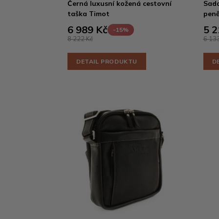
Černá luxusní kožená cestovní
Sada
taška Timot
peně
6 989 Kč
5 2
-15%
8 222 Kč
6 133
DETAIL PRODUKTU
D