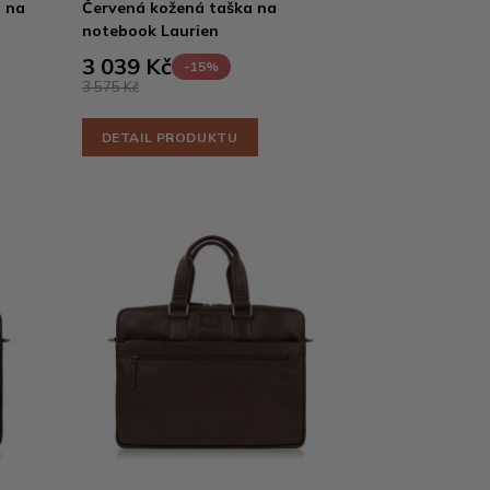
a na
Červená kožená taška na
notebook Laurien
3 039 Kč
-15%
3 575 Kč
DETAIL PRODUKTU