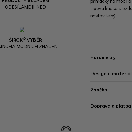
PRODUKTY SKLADEM
přihrádky na mobil a
ODESÍLÁME IHNED
zipová kapsa s ozd
nastavitelný.
ŠIROKÝ VÝBĚR
 MNOHA MÓDNÍCH ZNAČEK
Parametry
Design a materiál
Značka
Doprava a platba