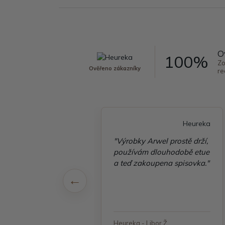
O
100%
Zo
Ověřeno zákazníky
re
Heureka
Heureka
é vyřízení
"Výrobky Arwel prostě drží,
ávky, zboží přišlo
používám dlouhodobě etue
 v pořádku"
a teď zakoupena spisovka."
 - Jana, Havířov
Heureka - Libor Ž.