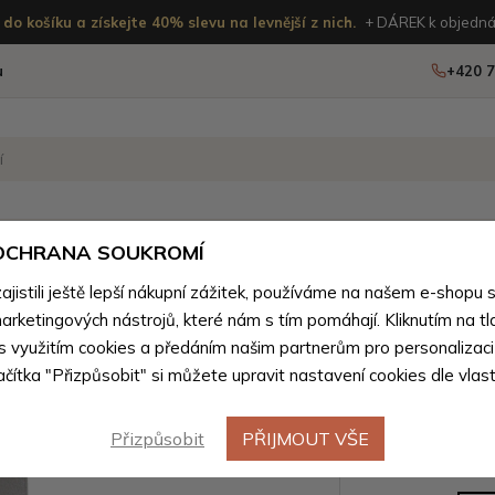
do košíku a získejte 40% slevu na levnější z nich.
+ DÁREK k objedná
u
+420 7
OSTATNÍ
NOVINKY
 OCHRANA SOUKROMÍ
ženého zboží
istili ještě lepší nákupní zážitek, používáme na našem e-shopu 
arketingových nástrojů, které nám s tím pomáhají. Kliknutím na tl
Světle š
 s využitím cookies a předáním našim partnerům pro personalizaci
lačítka "Přizpůsobit" si můžete upravit nastavení cookies dle vlas
kabelka p
Přizpůsobit
PŘIJMOUT VŠE
Barevné var