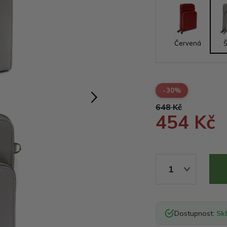
Červená
-30%
648 Kč
454 Kč
1
Dostupnost:
Sk