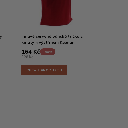
y
Tmavě červené pánské tričko s
kulatým výstřihem Keenan
164 Kč
-50%
328 Kč
DETAIL PRODUKTU