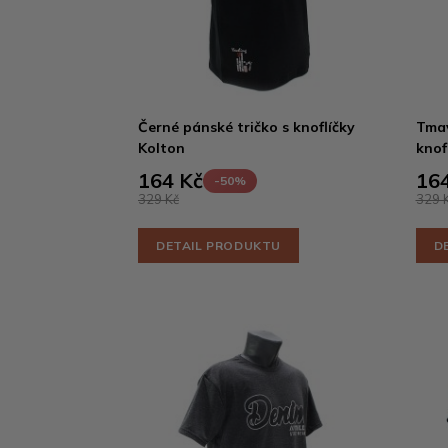
Černé pánské tričko s knoflíčky
Tmav
Kolton
knof
164 Kč
164
-50%
329 Kč
329 
DETAIL PRODUKTU
D