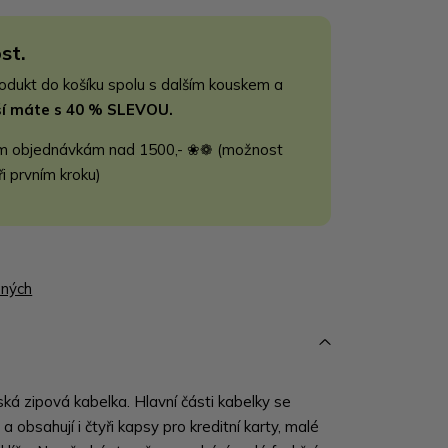
st.
rodukt do košíku spolu s dalším kouskem a
jší máte s 40 % SLEVOU.
m objednávkám nad 1500,- ❀❁ (možnost
ři prvním kroku)
ených
ká zipová kabelka. Hlavní části kabelky se
 a obsahují i čtyři kapsy pro kreditní karty, malé