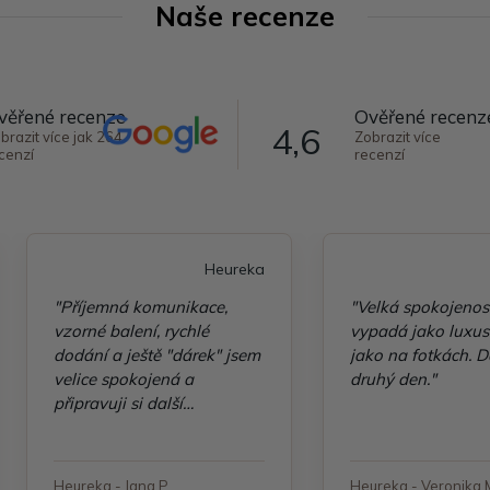
Naše recenze
věřené recenze
Ověřené recenz
4,6
brazit více jak 264
Zobrazit více
cenzí
recenzí
Heureka
"Příjemná komunikace,
"Velká spokojenos
vzorné balení, rychlé
vypadá jako luxusn
dodání a ještě "dárek" jsem
jako na fotkách. D
velice spokojená a
druhý den."
připravuji si další
objednávku"
Heureka - Jana P.
Heureka - Veronika 