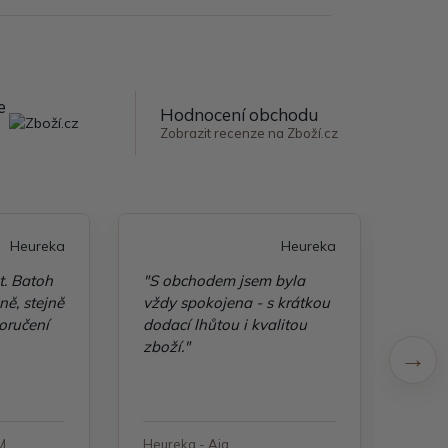
e
Hodnocení obchodu
Zobrazit recenze na Zboží.cz
Heureka
Heureka
t. Batoh
"S obchodem jsem byla
"Taš
ě, stejně
vždy spokojena - s krátkou
kvali
oručení
dodací lhůtou i kvalitou
zboží."
M.
Heureka - Aja
Heure