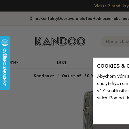
Vložte 2 produkty 
O nás
Kontakty
Doprava a platba
Hodnocení obchod
ŽENY
MUŽI
CESTOVÁNÍ
COOKIES &
Kandoo.cz
Outlet až -50 % - doprodej neko
Abychom Vám zaj
analytických a m
vše" souhlasíte
sítích. Pomocí t