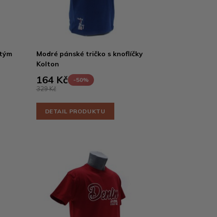
atým
Modré pánské tričko s knoflíčky
Kolton
164 Kč
-50%
329 Kč
DETAIL PRODUKTU