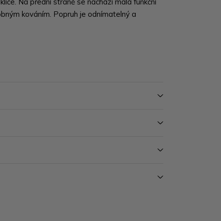
 klíče. Na přední straně se nachází malá funkční
obným kováním. Popruh je odnímatelný a