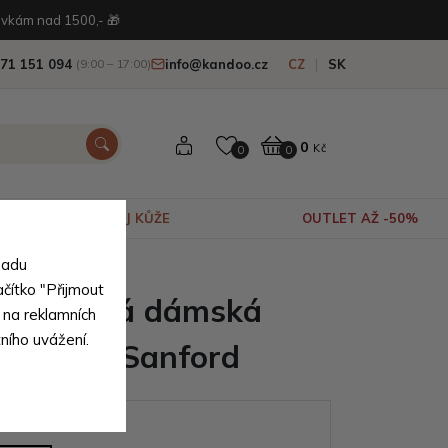
vkám nad 1500,- 🎁
71 151 094
info@kandoo.cz
CZ
SK
(9:00 – 17:00)
0
Kč
0
0
VÝPRODEJ KŮŽE
OUTLET AŽ -50%
sadu
ačítko "Přijmout
edá zipová dámská
 na reklamních
tního uvážení.
řes tělo Sanford
ianty