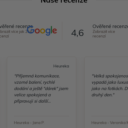
věřené recenze
Ověřené recenz
4,6
brazit více jak 264
Zobrazit více
cenzí
recenzí
Heureka
"Příjemná komunikace,
"Velká spokojenos
vzorné balení, rychlé
vypadá jako luxusn
dodání a ještě "dárek" jsem
jako na fotkách. D
velice spokojená a
druhý den."
připravuji si další
objednávku"
Heureka - Jana P.
Heureka - Veronika 