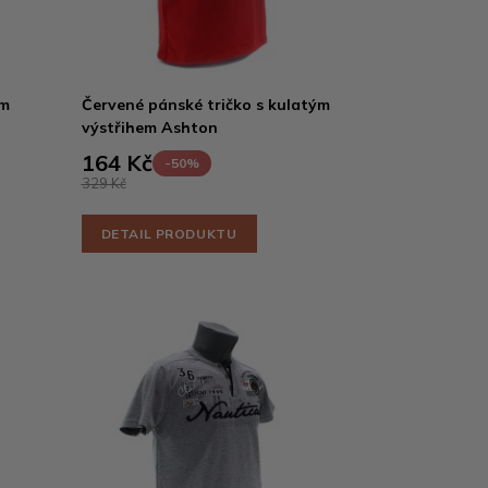
ým
Červené pánské tričko s kulatým
výstřihem Ashton
164 Kč
-50%
329 Kč
DETAIL PRODUKTU