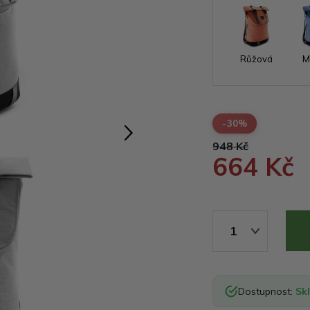
Růžová
M
-30%
948 Kč
664 Kč
1
Dostupnost:
Sk