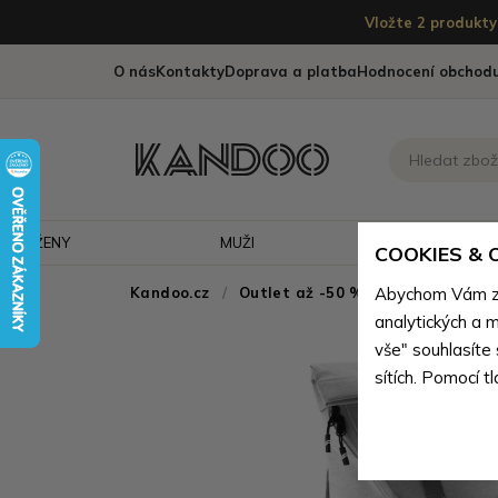
Vložte 2 produkty 
O nás
Kontakty
Doprava a platba
Hodnocení obchod
ŽENY
MUŽI
CESTOVÁNÍ
COOKIES &
Kandoo.cz
Outlet až -50 % - doprodej neko
Abychom Vám zaj
analytických a m
vše" souhlasíte
sítích. Pomocí t