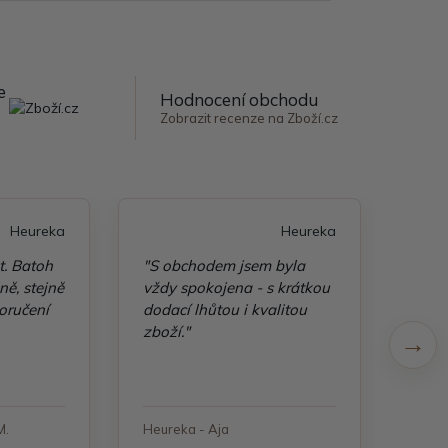
e
Hodnocení obchodu
Zobrazit recenze na Zboží.cz
Heureka
Heureka
t. Batoh
"S obchodem jsem byla
"Taš
ě, stejně
vždy spokojena - s krátkou
kvali
oručení
dodací lhůtou i kvalitou
zboží."
M.
Heureka - Aja
Heure