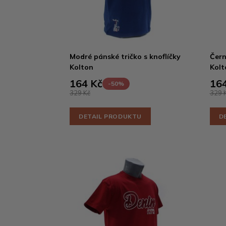
Modré pánské tričko s knoflíčky
Čern
Kolton
Kolt
164 Kč
164
-50%
329 Kč
329 
DETAIL PRODUKTU
D