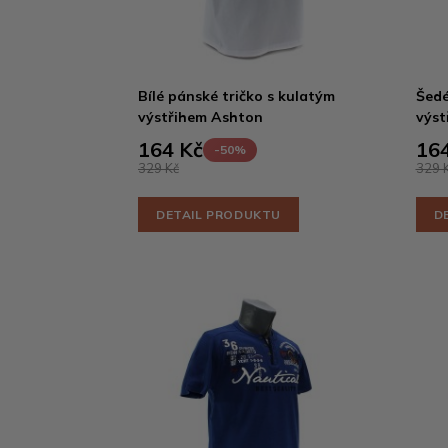
Bílé pánské tričko s kulatým
Šedé
výstřihem Ashton
výst
164 Kč
164
-50%
329 Kč
329 
DETAIL PRODUKTU
D