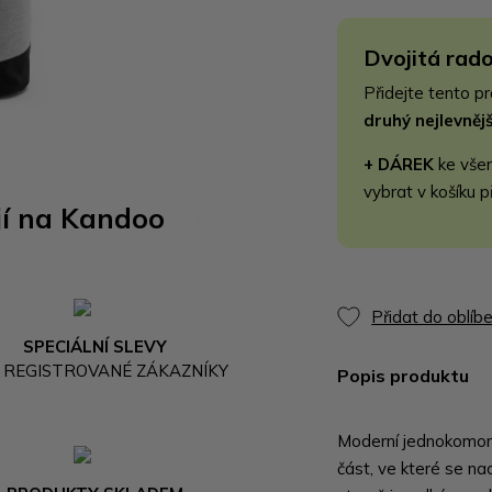
Dvojitá rado
Přidejte tento p
druhý nejlevně
+ DÁREK
ke vše
vybrat v košíku p
jí na Kandoo
Přidat do oblíb
SPECIÁLNÍ SLEVY
 REGISTROVANÉ ZÁKAZNÍKY
Popis produktu
Moderní jednokomor
část, ve které se na