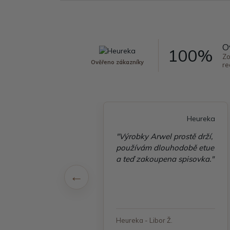
O
100%
Zo
Ověřeno zákazníky
re
Heureka
Heureka
é vyřízení
"Výrobky Arwel prostě drží,
ávky, zboží přišlo
používám dlouhodobě etue
 v pořádku"
a teď zakoupena spisovka."
 - Jana, Havířov
Heureka - Libor Ž.