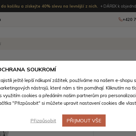
do košíku a získejte 40% slevu na levnější z nich.
+ DÁREK k objedná
u
+420 7
OSTATNÍ
NOVINKY
 OCHRANA SOUKROMÍ
ženého zboží
istili ještě lepší nákupní zážitek, používáme na našem e-shopu 
arketingových nástrojů, které nám s tím pomáhají. Kliknutím na tl
Světle še
 s využitím cookies a předáním našim partnerům pro personalizaci
lačítka "Přizpůsobit" si můžete upravit nastavení cookies dle vlas
batoh Ra
Přizpůsobit
PŘIJMOUT VŠE
Barevné var