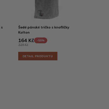
 s
Šedé pánské tričko s knoflíčky
Kolton
164 Kč
-50%
329 Kč
DETAIL PRODUKTU