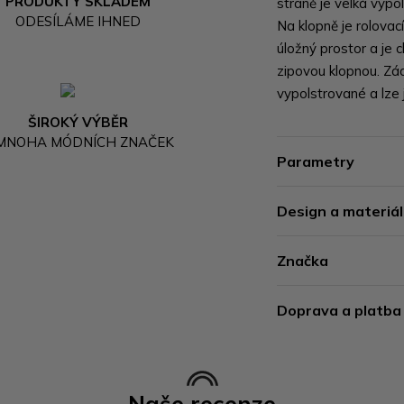
PRODUKTY SKLADEM
straně je velká vyp
ODESÍLÁME IHNED
Na klopně je rolovac
úložný prostor a je 
zipovou klopnou. Zá
vypolstrované a lze 
ŠIROKÝ VÝBĚR
 MNOHA MÓDNÍCH ZNAČEK
Parametry
Design a materiál
Značka
Doprava a platba
Naše recenze