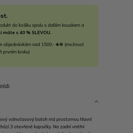
st.
rodukt do košíku spolu s dalším kouskem a
jší máte s 40 % SLEVOU.
m objednávkám nad 1500,- ❀❁ (možnost
ři prvním kroku)
ených
ový volnočasový batoh má prostornou hlavní
chází 3 otevřené kapsičky. Na zadní vnitřní