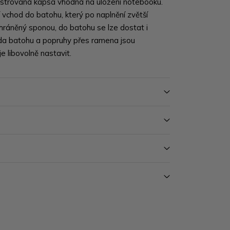
olstrovaná kapsa vhodná na uložení notebooku.
í vchod do batohu, který po naplnění zvětší
chráněný sponou, do batohu se lze dostat i
da batohu a popruhy přes ramena jsou
je libovolně nastavit.