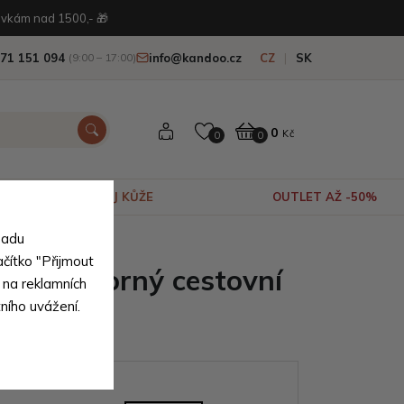
vkám nad 1500,- 🎁
71 151 094
info@kandoo.cz
CZ
SK
(9:00 – 17:00)
0
Kč
0
0
VÝPRODEJ KŮŽE
OUTLET AŽ -50%
sadu
ačítko "Přijmout
dý prostorný cestovní
 na reklamních
tního uvážení.
ydon
ianty