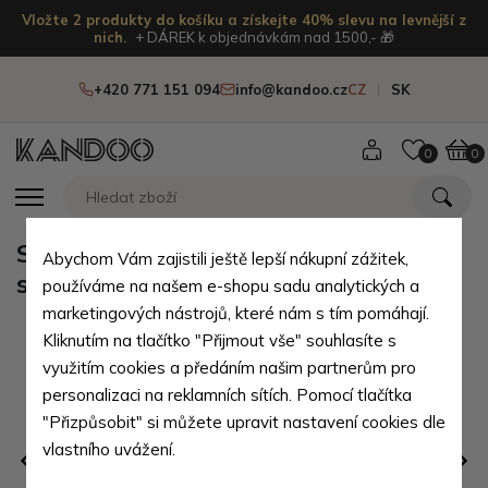
Vložte 2 produkty do košíku a získejte 40% slevu na levnější z
nich.
+ DÁREK k objednávkám nad 1500,- 🎁
+420 771 151 094
info@kandoo.cz
CZ
SK
0
0
Světle šedý vánoční ozdoba
Abychom Vám zajistili ještě lepší nákupní zážitek,
stromeček Yevheniy
používáme na našem e-shopu sadu analytických a
marketingových nástrojů, které nám s tím pomáhají.
Kliknutím na tlačítko "Přijmout vše" souhlasíte s
využitím cookies a předáním našim partnerům pro
personalizaci na reklamních sítích. Pomocí tlačítka
"Přizpůsobit" si můžete upravit nastavení cookies dle
vlastního uvážení.