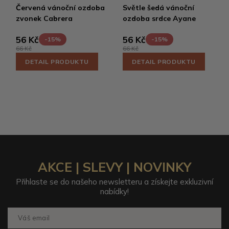
Červená vánoční ozdoba
Světle šedá vánoční
zvonek Cabrera
ozdoba srdce Ayane
56 Kč
56 Kč
-15%
-15%
66 Kč
66 Kč
DETAIL PRODUKTU
DETAIL PRODUKTU
AKCE | SLEVY | NOVINKY
Přihlaste se do našeho newsletteru a získejte exkluzivní
nabídky!