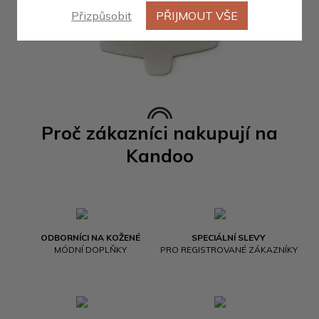
Přizpůsobit
PŘIJMOUT VŠE
Proč zákazníci nakupují na
Kandoo
ODBORNÍCI NA KOŽENÉ
SPECIÁLNÍ SLEVY
MÓDNÍ DOPLŇKY
PRO REGISTROVANÉ ZÁKAZNÍKY