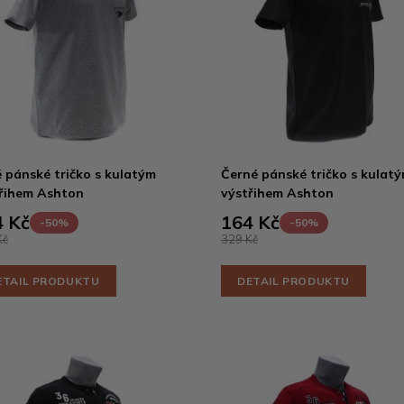
 pánské tričko s kulatým
Černé pánské tričko s kulat
řihem Ashton
výstřihem Ashton
 Kč
164 Kč
-50%
-50%
Kč
329 Kč
ETAIL PRODUKTU
DETAIL PRODUKTU