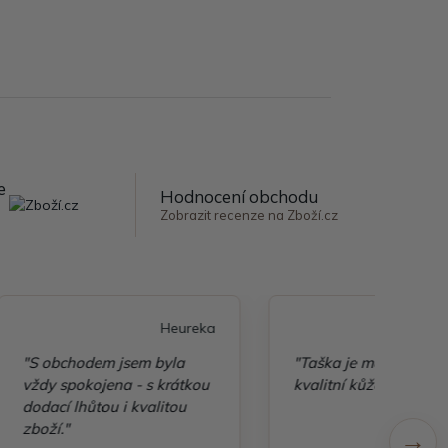
e
Hodnocení obchodu
Zobrazit recenze na Zboží.cz
Heureka
Heureka
 byla
"Taška je moc pěkná,
"Šir
s krátkou
kvalitní kůže, pěkně ušitá"
zbož
alitou
s ob