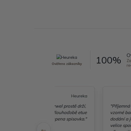
O
100%
Zo
Ověřeno zákazníky
re
Heureka
Heureka
ky Arwel prostě drží,
"Příjemná komunikace,
vám dlouhodobě etue
vzorné balení, rychlé
zakoupena spisovka."
dodání a ještě "dárek" jsem
velice spokojená a