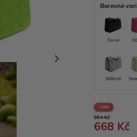
Barevné var
Černá
R
Stříbrná
Sme
-30%
954 Kč
668 Kč