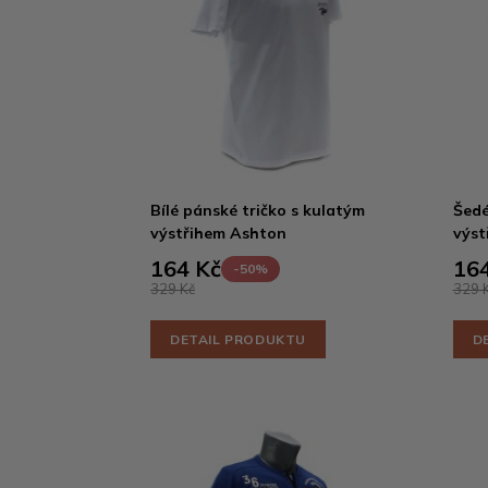
Bílé pánské tričko s kulatým
Šedé
výstřihem Ashton
výst
164 Kč
164
-50%
329 Kč
329 
DETAIL PRODUKTU
D