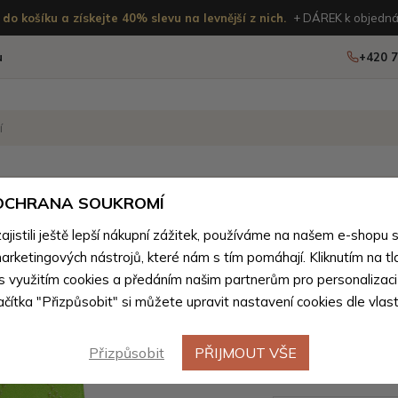
do košíku a získejte 40% slevu na levnější z nich.
+ DÁREK k objedná
u
+420 7
OSTATNÍ
NOVINKY
 OCHRANA SOUKROMÍ
ženého zboží
istili ještě lepší nákupní zážitek, používáme na našem e-shopu 
arketingových nástrojů, které nám s tím pomáhají. Kliknutím na tl
Světle z
 s využitím cookies a předáním našim partnerům pro personalizaci
lačítka "Přizpůsobit" si můžete upravit nastavení cookies dle vlas
crossbod
klopnou 
Přizpůsobit
PŘIJMOUT VŠE