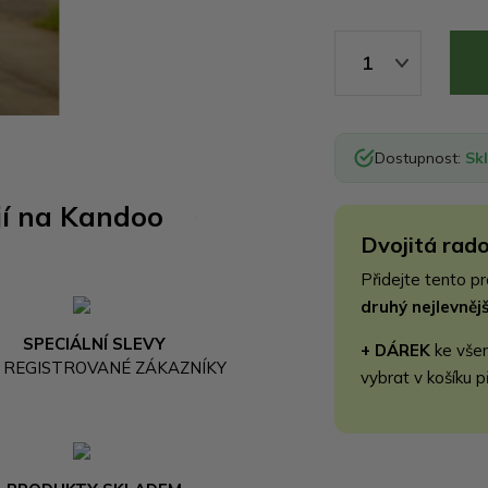
1
Dostupnost:
Sk
jí na Kandoo
Dvojitá rado
Přidejte tento p
druhý nejlevně
SPECIÁLNÍ SLEVY
+ DÁREK
ke vše
 REGISTROVANÉ ZÁKAZNÍKY
vybrat v košíku p