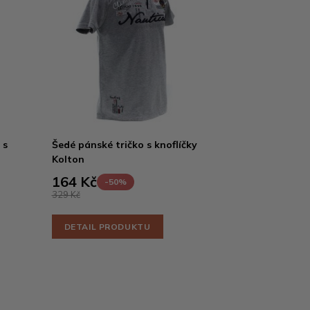
 s
Šedé pánské tričko s knoflíčky
Kolton
164 Kč
-50%
329 Kč
DETAIL PRODUKTU