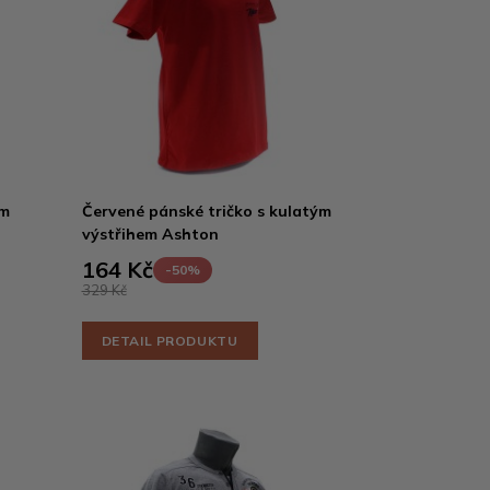
ým
Červené pánské tričko s kulatým
výstřihem Ashton
164 Kč
-50%
329 Kč
DETAIL PRODUKTU