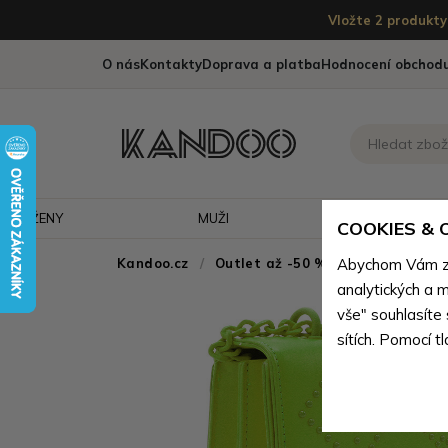
Vložte 2 produkty 
O nás
Kontakty
Doprava a platba
Hodnocení obchod
ŽENY
MUŽI
CESTOVÁNÍ
COOKIES &
Kandoo.cz
Outlet až -50 % - doprodej neko
Abychom Vám zaj
analytických a m
vše" souhlasíte
sítích. Pomocí t