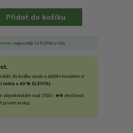
ladem
, nejpozději 11.8.2026 u Vás
st.
rodukt do košíku spolu s dalším kouskem a
jší máte s 40 % SLEVOU.
m objednávkám nad 1500,- ❀❁ (možnost
ři prvním kroku)