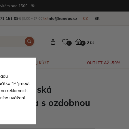
vkám nad 1500,- 🎁
71 151 094
info@kandoo.cz
CZ
SK
(9:00 – 17:00)
0
Kč
0
0
VÝPRODEJ KŮŽE
OUTLET AŽ -50%
sadu
ačítko "Přijmout
elená dámská
 na reklamních
tního uvážení.
y kabelka s ozdobnou
Dobea