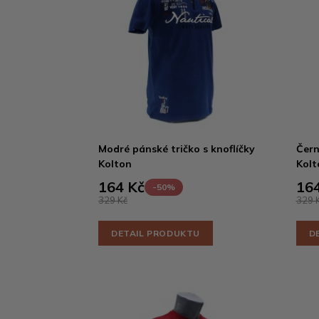
Modré pánské tričko s knoflíčky
Čern
Kolton
Kolt
164 Kč
164
-50%
329 Kč
329 
DETAIL PRODUKTU
D