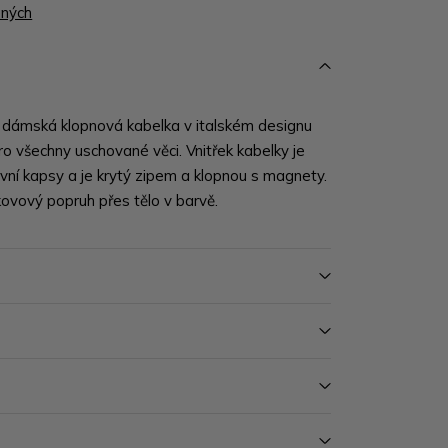
ených
í dámská klopnová kabelka v italském designu
o všechny uschované věci. Vnitřek kabelky je
vní kapsy a je krytý zipem a klopnou s magnety.
kovový popruh přes tělo v barvě.