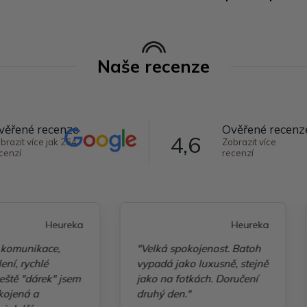
Naše recenze
věřené recenze
Ověřené recenz
4,6
brazit více jak 264
Zobrazit více
cenzí
recenzí
Heureka
"Velká spokojenost. Batoh
"S obchodem jsem
vypadá jako luxusně, stejně
vždy spokojena - 
jako na fotkách. Doručení
dodací lhůtou i kv
druhý den."
zboží."