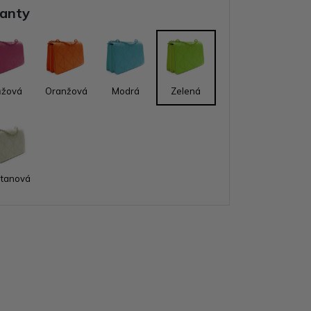
ianty
ůžová
Oranžová
Modrá
Zelená
tanová