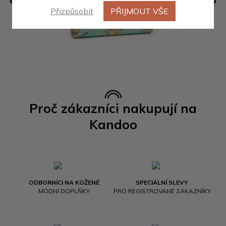
Přizpůsobit
PŘIJMOUT VŠE
Proč zákazníci nakupují na
Kandoo
ODBORNÍCI NA KOŽENÉ
SPECIÁLNÍ SLEVY
MÓDNÍ DOPLŇKY
PRO REGISTROVANÉ ZÁKAZNÍKY