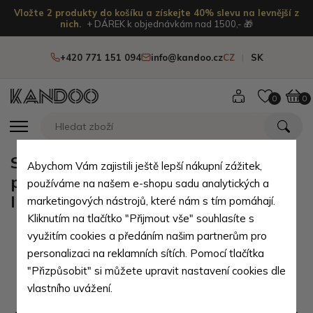
Vložte 2 produkty do košíku a získejte 40% slevu na levnější z
nich.
+ DÁREK k objednávkám nad 1500,- 🎁
+420 771 151 094
info@kandoo.cz
CZ
SK
0
0
Světle zelená klopnová dámská
Abychom Vám zajistili ještě lepší nákupní zážitek,
peněženka s barevným potiskem
používáme na našem e-shopu sadu analytických a
Ilarion
marketingových nástrojů, které nám s tím pomáhají.
Kliknutím na tlačítko "Přijmout vše" souhlasíte s
využitím cookies a předáním našim partnerům pro
personalizaci na reklamních sítích. Pomocí tlačítka
"Přizpůsobit" si můžete upravit nastavení cookies dle
vlastního uvážení.