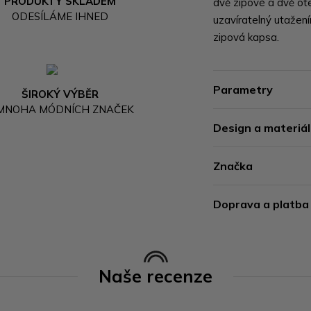
PRODUKTY SKLADEM
dvě zipové a dvě ot
ODESÍLÁME IHNED
uzavíratelný utažen
zipová kapsa.
Parametry
ŠIROKÝ VÝBĚR
 MNOHA MÓDNÍCH ZNAČEK
Design a materiál
Značka
Doprava a platba
Naše recenze