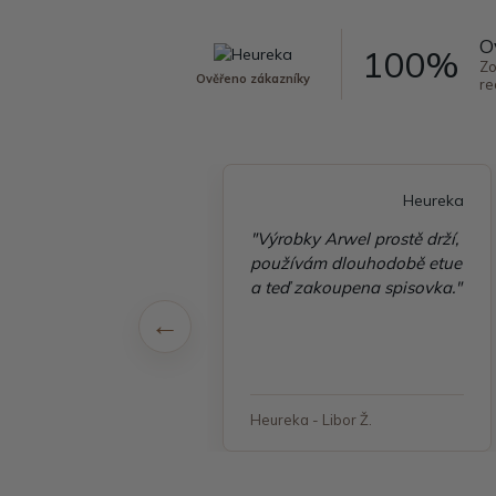
O
100%
Zo
Ověřeno zákazníky
re
Heureka
Heureka
é vyřízení
"Výrobky Arwel prostě drží,
ávky, zboží přišlo
používám dlouhodobě etue
 v pořádku"
a teď zakoupena spisovka."
 - Jana, Havířov
Heureka - Libor Ž.