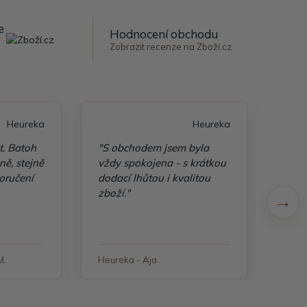
e
Hodnocení obchodu
Zobrazit recenze na Zboží.cz
Heureka
Heureka
t. Batoh
"S obchodem jsem byla
"Taš
ě, stejně
vždy spokojena - s krátkou
kvali
oručení
dodací lhůtou i kvalitou
zboží."
M.
Heureka - Aja
Heure