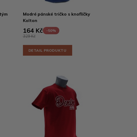
atým
Modré pánské tričko s knoflíčky
Kolton
164 Kč
-50%
329 Kč
DETAIL PRODUKTU