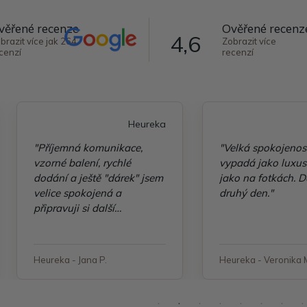
věřené recenze
Ověřené recenz
4,6
brazit více jak 264
Zobrazit více
cenzí
recenzí
Heureka
"Příjemná komunikace,
"Velká spokojenos
vzorné balení, rychlé
vypadá jako luxusn
dodání a ještě "dárek" jsem
jako na fotkách. D
velice spokojená a
druhý den."
připravuji si další
objednávku"
Heureka - Jana P.
Heureka - Veronika 