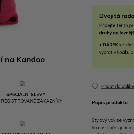
Dvojitá rado
Přidejte tento p
druhý nejlevně
+ DÁREK
ke vše
vybrat v košíku p
jí na Kandoo
Přidat do oblíb
SPECIÁLNÍ SLEVY
 REGISTROVANÉ ZÁKAZNÍKY
Popis produktu
Stylový vak se vyzna
ho nosit přes jedno