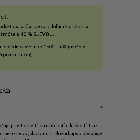
st.
rodukt do košíku spolu s dalším kouskem a
jší máte s 40 % SLEVOU.
m objednávkám nad 1500,- ❀❁ (možnost
ři prvním kroku)
ených
čuje prostorností, praktičností a lehkostí. Lze
 rameno nebo jako batoh. Hlavní kapsa obsahuje