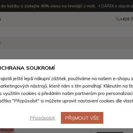
do košíku a získejte 40% slevu na levnější z nich.
+ DÁREK k objedná
u
+420 7
OSTATNÍ
NOVINKY
 OCHRANA SOUKROMÍ
ženého zboží
istili ještě lepší nákupní zážitek, používáme na našem e-shopu 
arketingových nástrojů, které nám s tím pomáhají. Kliknutím na tl
Sytě růž
 s využitím cookies a předáním našim partnerům pro personalizaci
lačítka "Přizpůsobit" si můžete upravit nastavení cookies dle vlas
Alasea
Přizpůsobit
PŘIJMOUT VŠE
Barevné var