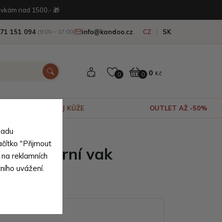
vkám nad 1500,- 🎁
71 151 094
info@kandoo.cz
CZ
SK
(9:00 – 17:00)
0
Kč
0
0
VÝPRODEJ KŮŽE
OUTLET AŽ -50%
sadu
ačítko "Přijmout
ový moderní vak
 na reklamních
tního uvážení.
ianty