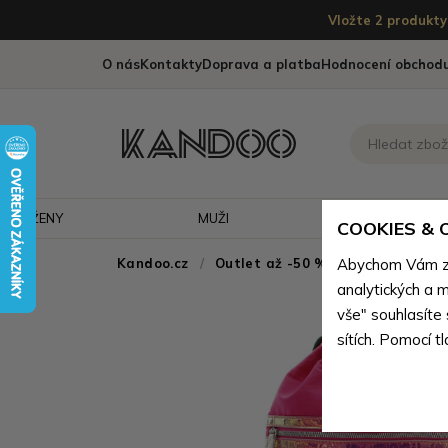
Vložte 2 produkty 
O nás
Kontakty
Doprava a platba
Hodnocení obchod
ŽENY
MUŽI
CESTOVÁNÍ
COOKIES &
Kandoo.cz
Outlet až -50 % - doprodej neko
Abychom Vám zaj
analytických a m
vše" souhlasíte
sítích. Pomocí t