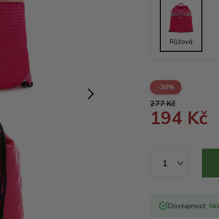
Růžová
-30%
277 Kč
194 Kč
1
Dostupnost:
Sk