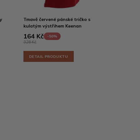
y
Tmavě červené pánské tričko s
kulatým výstřihem Keenan
164 Kč
-50%
328 Kč
DETAIL PRODUKTU