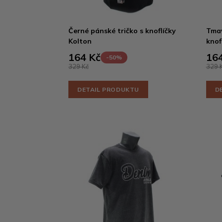
Černé pánské tričko s knoflíčky
Tmav
Kolton
knof
164 Kč
164
-50%
329 Kč
329 
DETAIL PRODUKTU
D