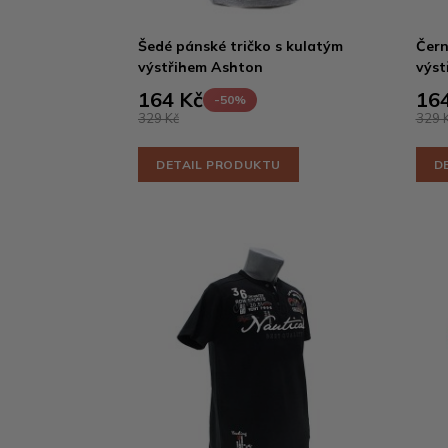
Šedé pánské tričko s kulatým
Čern
výstřihem Ashton
výst
164 Kč
164
-50%
329 Kč
329 
DETAIL PRODUKTU
D