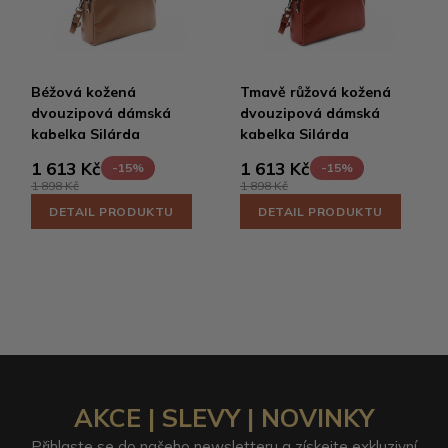
Béžová kožená
Tmavě růžová kožená
dvouzipová dámská
dvouzipová dámská
kabelka Silárda
kabelka Silárda
1 613 Kč
1 613 Kč
-15%
-15%
1 898 Kč
1 898 Kč
DETAIL PRODUKTU
DETAIL PRODUKTU
AKCE | SLEVY | NOVINKY
Přihlaste se do našeho newsletteru a získejte exkluzivní