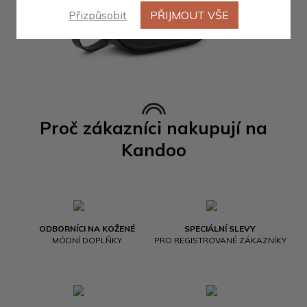
Přizpůsobit
PŘIJMOUT VŠE
Proč zákazníci nakupují na
Kandoo
ODBORNÍCI NA KOŽENÉ
SPECIÁLNÍ SLEVY
MÓDNÍ DOPLŇKY
PRO REGISTROVANÉ ZÁKAZNÍKY