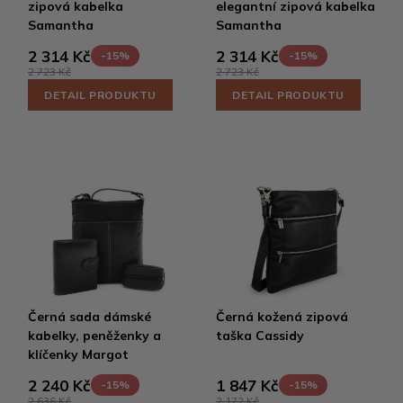
zipová kabelka
elegantní zipová kabelka
Samantha
Samantha
2 314 Kč
2 314 Kč
-15%
-15%
2 723 Kč
2 723 Kč
DETAIL PRODUKTU
DETAIL PRODUKTU
Černá sada dámské
Černá kožená zipová
kabelky, peněženky a
taška Cassidy
klíčenky Margot
2 240 Kč
1 847 Kč
-15%
-15%
2 636 Kč
2 172 Kč