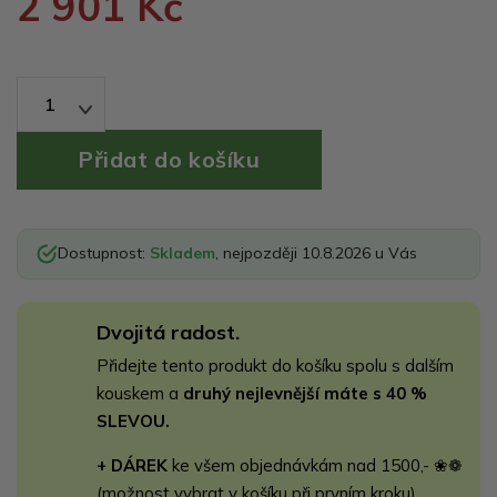
2 901 Kč
1
Dostupnost:
Skladem
, nejpozději 10.8.2026 u Vás
Dvojitá radost.
Přidejte tento produkt do košíku spolu s dalším
kouskem a
druhý nejlevnější máte s 40 %
SLEVOU.
+ DÁREK
ke všem objednávkám nad 1500,- ❀❁
(možnost vybrat v košíku při prvním kroku)