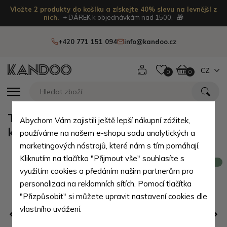
Vložte 2 produkty do košíku a získejte 40% slevu na levnější z
nich.
+ DÁREK k objednávkám nad 1500,- 🎁
+420 771 151 094
info@kandoo.cz
CZ
0
0
Tmavě hnědá dámská crossbody
Abychom Vám zajistili ještě lepší nákupní zážitek,
kožená kabelka Pernille
používáme na našem e-shopu sadu analytických a
marketingových nástrojů, které nám s tím pomáhají.
Kliknutím na tlačítko "Přijmout vše" souhlasíte s
Novinka
využitím cookies a předáním našim partnerům pro
personalizaci na reklamních sítích. Pomocí tlačítka
"Přizpůsobit" si můžete upravit nastavení cookies dle
vlastního uvážení.