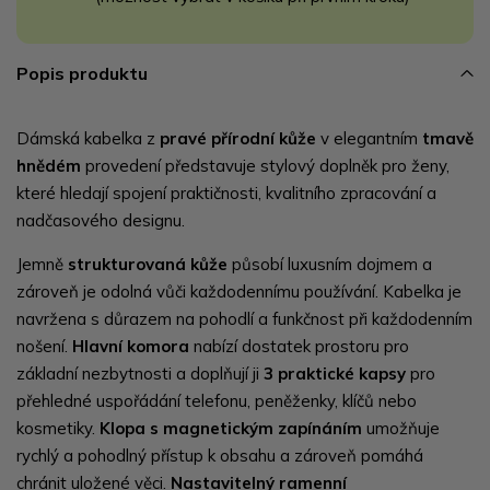
Popis produktu
Dámská kabelka z
pravé přírodní kůže
v elegantním
tmavě
hnědém
provedení představuje stylový doplněk pro ženy,
které hledají spojení praktičnosti, kvalitního zpracování a
nadčasového designu.
Jemně
strukturovaná kůže
působí luxusním dojmem a
zároveň je odolná vůči každodennímu používání. Kabelka je
navržena s důrazem na pohodlí a funkčnost při každodenním
nošení.
Hlavní komora
nabízí dostatek prostoru pro
základní nezbytnosti a doplňují ji
3 praktické kapsy
pro
přehledné uspořádání telefonu, peněženky, klíčů nebo
kosmetiky.
Klopa s magnetickým zapínáním
umožňuje
rychlý a pohodlný přístup k obsahu a zároveň pomáhá
chránit uložené věci.
Nastavitelný ramenní