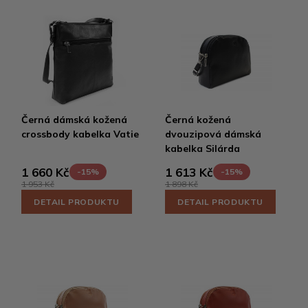
Černá dámská kožená
Černá kožená
crossbody kabelka Vatie
dvouzipová dámská
kabelka Silárda
1 660 Kč
1 613 Kč
-15%
-15%
1 953 Kč
1 898 Kč
DETAIL PRODUKTU
DETAIL PRODUKTU