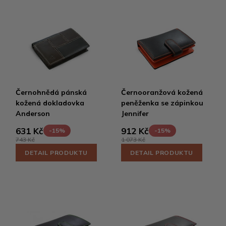
Černohnědá pánská
Černooranžová kožená
kožená dokladovka
peněženka se zápinkou
Anderson
Jennifer
631 Kč
912 Kč
-15%
-15%
743 Kč
1 073 Kč
DETAIL PRODUKTU
DETAIL PRODUKTU