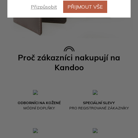
Přizpůsobit
PŘIJMOUT VŠE
Proč zákazníci nakupují na
Kandoo
ODBORNÍCI NA KOŽENÉ
SPECIÁLNÍ SLEVY
MÓDNÍ DOPLŇKY
PRO REGISTROVANÉ ZÁKAZNÍKY