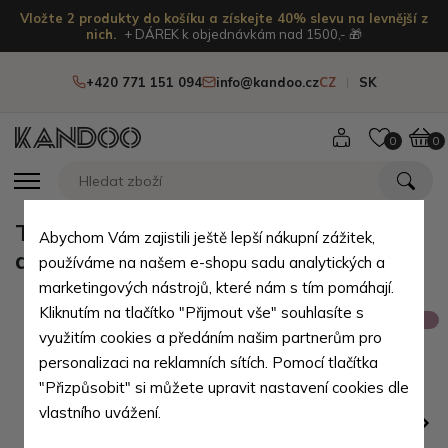
Vložte 2 produkty do košíku a získejte 40% slevu na levnější z
nich.
+ DÁREK k objednávkám nad 1500,- 🎁
+420 771 151 094
info@kandoo.cz
CZ
SK
0
0
Tmavě hnědá pánská kožená
Abychom Vám zajistili ještě lepší nákupní zážitek,
dokladovka s klipem Brigham
používáme na našem e-shopu sadu analytických a
marketingových nástrojů, které nám s tím pomáhají.
Kliknutím na tlačítko "Přijmout vše" souhlasíte s
Výprodej
využitím cookies a předáním našim partnerům pro
personalizaci na reklamních sítích. Pomocí tlačítka
"Přizpůsobit" si můžete upravit nastavení cookies dle
vlastního uvážení.