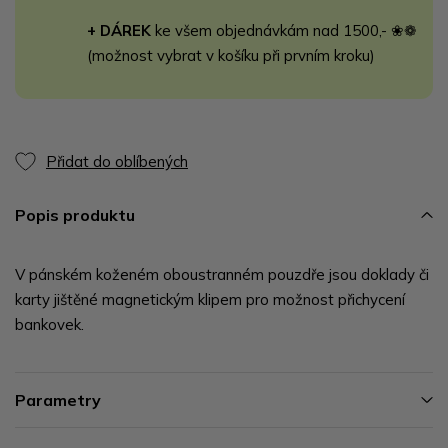
+ DÁREK
ke všem objednávkám nad 1500,- ❀❁
(možnost vybrat v košíku při prvním kroku)
Přidat do oblíbených
Popis produktu
V pánském koženém oboustranném pouzdře jsou doklady či
karty jištěné magnetickým klipem pro možnost přichycení
bankovek.
Parametry