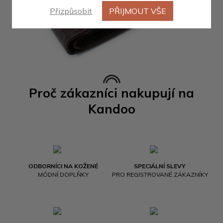
Přizpůsobit
PŘIJMOUT VŠE
Proč zákazníci nakupují na
Kandoo
ODBORNÍCI NA KOŽENÉ
SPECIÁLNÍ SLEVY
MÓDNÍ DOPLŇKY
PRO REGISTROVANÉ ZÁKAZNÍKY