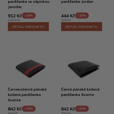
peněženka se zápinkou
peněženka Jordan
Jennifer
912 Kč
444 Kč
-15%
-15%
1 073 Kč
523 Kč
DETAIL PRODUKTU
DETAIL PRODUKTU
Červenočerná pánská
Černá pánská kožená
kožená peněženka
peněženka Svante
Svante
842 Kč
842 Kč
-15%
-15%
990 Kč
990 Kč