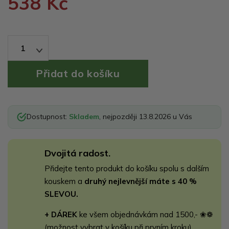
538 Kč
1
Dostupnost:
Skladem
, nejpozději 13.8.2026 u Vás
Dvojitá radost.
Přidejte tento produkt do košíku spolu s dalším
kouskem a
druhý nejlevnější máte s 40 %
SLEVOU.
+ DÁREK
ke všem objednávkám nad 1500,- ❀❁
(možnost vybrat v košíku při prvním kroku)