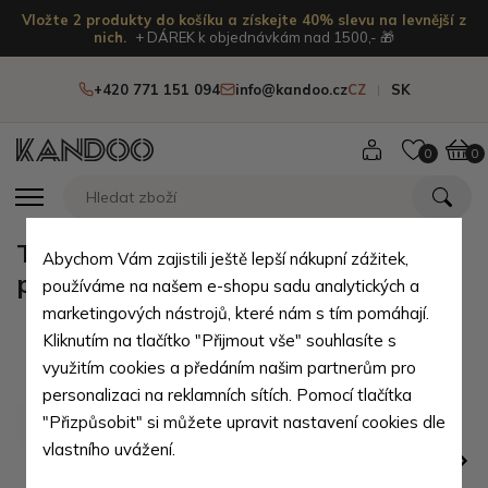
Vložte 2 produkty do košíku a získejte 40% slevu na levnější z
nich.
+ DÁREK k objednávkám nad 1500,- 🎁
+420 771 151 094
info@kandoo.cz
CZ
SK
0
0
Tmavě hnědá pánská kožená
Abychom Vám zajistili ještě lepší nákupní zážitek,
peněženka Stephan
používáme na našem e-shopu sadu analytických a
marketingových nástrojů, které nám s tím pomáhají.
Kliknutím na tlačítko "Přijmout vše" souhlasíte s
využitím cookies a předáním našim partnerům pro
personalizaci na reklamních sítích. Pomocí tlačítka
"Přizpůsobit" si můžete upravit nastavení cookies dle
vlastního uvážení.