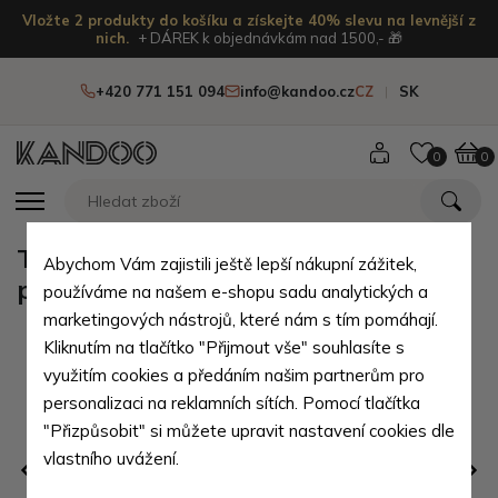
Vložte 2 produkty do košíku a získejte 40% slevu na levnější z
nich.
+ DÁREK k objednávkám nad 1500,- 🎁
+420 771 151 094
info@kandoo.cz
CZ
SK
0
0
Tmavě hnědé chlapecké froté
Abychom Vám zajistili ještě lepší nákupní zážitek,
punčochy Marios - velikost - 62/68
používáme na našem e-shopu sadu analytických a
marketingových nástrojů, které nám s tím pomáhají.
Kliknutím na tlačítko "Přijmout vše" souhlasíte s
využitím cookies a předáním našim partnerům pro
personalizaci na reklamních sítích. Pomocí tlačítka
"Přizpůsobit" si můžete upravit nastavení cookies dle
vlastního uvážení.