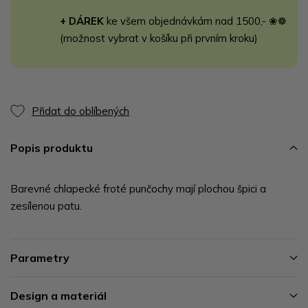
+ DÁREK
ke všem objednávkám nad 1500,- ❀❁
(možnost vybrat v košíku při prvním kroku)
Přidat do oblíbených
Popis produktu
Barevné chlapecké froté punčochy mají plochou špici a
zesílenou patu.
Parametry
Design a materiál