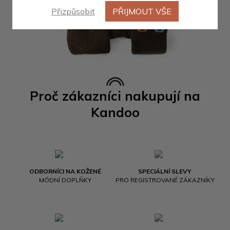
Přizpůsobit
PŘIJMOUT VŠE
Proč zákazníci nakupují na
Kandoo
ODBORNÍCI NA KOŽENÉ
SPECIÁLNÍ SLEVY
MÓDNÍ DOPLŇKY
PRO REGISTROVANÉ ZÁKAZNÍKY