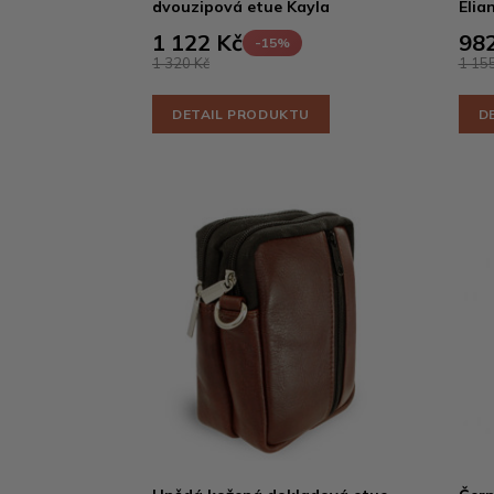
dvouzipová etue Kayla
Elia
1 122 Kč
982
-15%
1 320 Kč
1 155
DETAIL PRODUKTU
D