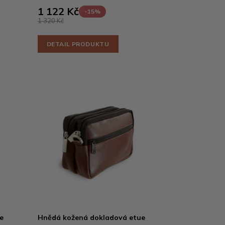
1 122 Kč
-15%
1 320 Kč
DETAIL PRODUKTU
e
Hnědá kožená dokladová etue