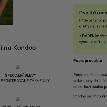
Dvojitá rado
Přidejte tento p
druhý nejlevně
+ DÁREK
ke vše
vybrat v košíku p
jí na Kandoo
Popis produktu
Pánské kožené pouz
SPECIÁLNÍ SLEVY
 REGISTROVANÉ ZÁKAZNÍKY
velké kapsy chráněn
se nachází poutko p
Vhodné pro mobilní t