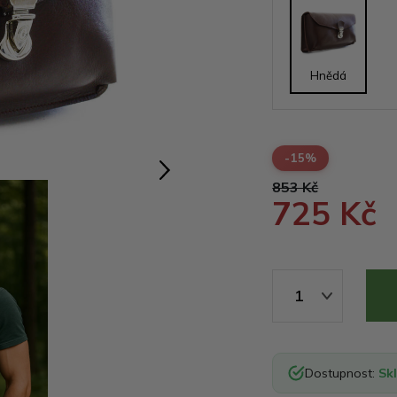
Hnědá
-15%
853 Kč
725 Kč
1
Dostupnost:
Sk