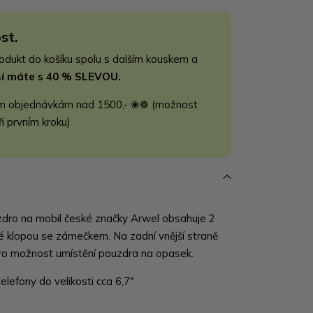
st.
rodukt do košíku spolu s dalším kouskem a
jší máte s 40 % SLEVOU.
m objednávkám nad 1500,- ❀❁ (možnost
ři prvním kroku)
dro na mobil české značky Arwel obsahuje 2
é klopou se zámečkem. Na zadní vnější straně
ro možnost umístění pouzdra na opasek.
elefony do velikosti cca 6,7"