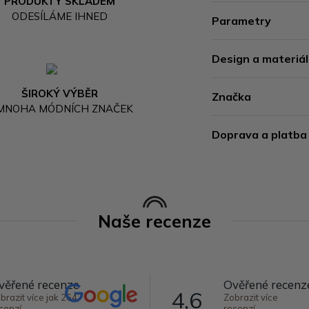
PRODUKTY SKLADEM
ODESÍLÁME IHNED
Parametry
Design a materiál
ŠIROKÝ VÝBĚR
Značka
 MNOHA MÓDNÍCH ZNAČEK
Doprava a platba
Naše recenze
věřené recenze
Ověřené recenz
4,6
brazit více jak 264
Zobrazit více
cenzí
recenzí