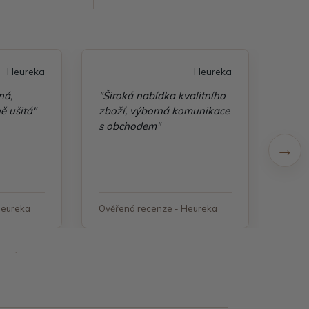
Heureka
Heureka
ná,
"Široká nabídka kvalitního
"Nak
ě ušitá"
zboží, výborná komunikace
ráda
s obchodem"
Teď 
výro
pěkn
ceny
za v
dopo
Heureka
Ověřená recenze - Heureka
Ověř