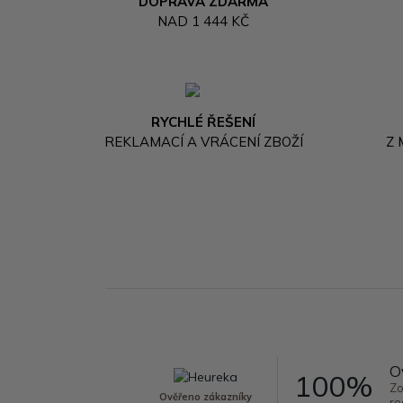
DOPRAVA ZDARMA
NAD 1 444 KČ
RYCHLÉ ŘEŠENÍ
REKLAMACÍ A VRÁCENÍ ZBOŽÍ
Z
O
100%
Zo
Ověřeno zákazníky
re