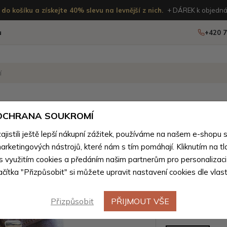
do košíku a získejte 40% slevu na levnější z nich.
+ DÁREK k objedná
u
+420 7
OSTATNÍ
NOVINKY
 OCHRANA SOUKROMÍ
istili ještě lepší nákupní zážitek, používáme na našem e-shopu 
 tašky podle materiálu
>
Pánské tašky z přírodní pravé kůže
arketingových nástrojů, které nám s tím pomáhají. Kliknutím na tl
Tmavě hn
 s využitím cookies a předáním našim partnerům pro personalizaci
lačítka "Přizpůsobit" si můžete upravit nastavení cookies dle vlas
pouzdro n
Přizpůsobit
PŘIJMOUT VŠE
Barevné var