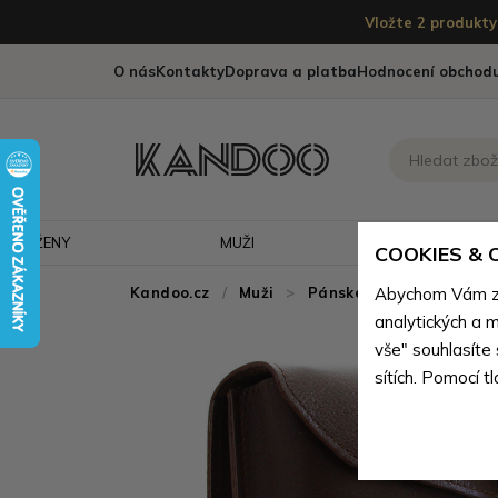
Vložte 2 produkty 
O nás
Kontakty
Doprava a platba
Hodnocení obchod
ŽENY
MUŽI
CESTOVÁNÍ
COOKIES &
Kandoo.cz
Muži
>
Pánské tašky
Abychom Vám zaj
>
Pánské
analytických a m
vše" souhlasíte
sítích. Pomocí t