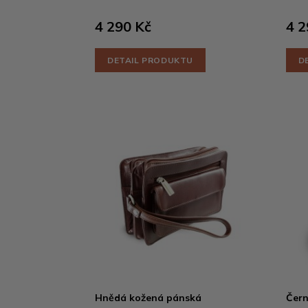
4 290 Kč
4 2
DETAIL PRODUKTU
D
Hnědá kožená pánská
Čern