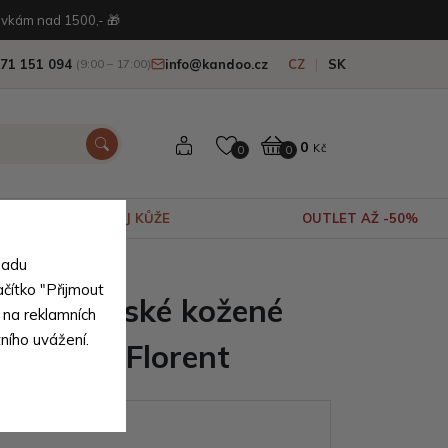
vkám nad 1500,- 🎁
71 151 094
info@kandoo.cz
CZ
SK
(9:00 – 17:00)
0
Kč
0
0
VÝPRODEJ KŮŽE
OUTLET AŽ -50%
sadu
ačítko "Přijmout
ědé pánské kožené
 na reklamních
tního uvážení.
a mobil Florent
ianty