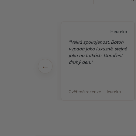
Heureka
Heureka
emná komunikace,
"Velká spokojenost. Batoh
 balení, rychlé
vypadá jako luxusně, stejně
 a ještě "dárek" jsem
jako na fotkách. Doručení
 spokojená a
druhý den."
uji si další
návku"
á recenze - Heureka
Ověřená recenze - Heureka